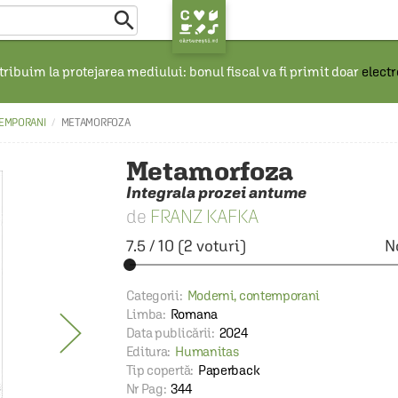

ribuim la protejarea mediului: bonul fiscal va fi primit doar
elect
EMPORANI
METAMORFOZA
Metamorfoza
Integrala prozei antume
FRANZ KAFKA
7.5
/
10
(
2
voturi)
N
Categorii:
Moderni, contemporani
Limba:
Romana
Data publicării:
2024
Editura:
Humanitas
Tip copertă:
Paperback
Nr Pag:
344