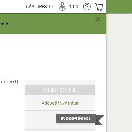
COȘUL TĂU
CĂRTUREȘTI
LOGIN
×
ronic
ota ta:
0
INDISPONIBIL
Adaugă în wishlist
INDISPONIBIL