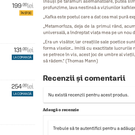
însuși pe tărâmuri asemănătoare, putea simț
199
lei
.00
profunzime, lava nestinsă a viziunilor kafkie
ÎN STOC
„Kafka este poetul care a dat cea mai pură exp
„Metamorfoza, deja de la primul rând, acum 
universală, a îndreptat viața mea pe un nou 
„Era un visător, iar creațiile sale poetice su
forma viselor... Imită cu exactitate lucrurile
131
lei
.00
se petrece în vis, acest joc de umbre al vie
LA COMANDĂ
să râdem.“ (Thomas Mann)
Recenzii și comentarii
254
lei
.00
LA COMANDĂ
Nu există recenzii pentru acest produs.
Adaugă o recenzie
Trebuie să te autentifici pentru a adăug