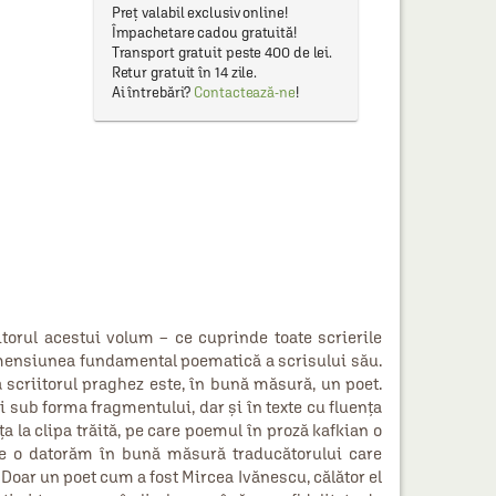
Preț valabil exclusiv online!
Împachetare cadou gratuită!
Transport gratuit peste 400 de lei.
Retur gratuit în 14 zile.
Ai întrebări?
Contactează-ne
!
torul acestui volum – ce cuprinde toate scrierile
dimensiunea fundamental poematică a scrisului său.
 scriitorul praghez este, în bună măsură, un poet.
i sub forma fragmentului, dar și în texte cu fluența
 la clipa trăită, pe care poemul în proză kafkian o
ație o datorăm în bună măsură traducătorului care
 Doar un poet cum a fost Mircea Ivănescu, călător el