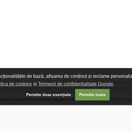
ncționalitățile de bază, afișarea de conținut și reclame personali
itica de cookies
și
Termenii de confidențialitate Google
.

Permite doar esențiale
Permite toate
uare, vă exprimați acordul asupra folosirii cookie-urilor.
Aflați mai
Livrare gratuită
Livrarea comenzilor este gratuită dacă
produsele livrate într-un singur colet depășesc
valoarea de 400 MDL în orașul Chișinău și 600
MDL în restul Republicii Moldova.