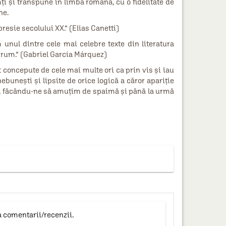
i și transpune în limba română, cu o fidelitate de
ne.
resie secolului XX.“ (Elias Canetti)
unul dintre cele mai celebre texte din literatura
drum.“ (Gabriel García Márquez)
nt concepute de cele mai multe ori ca prin vis și iau
 nebunești și lipsite de orice logică a căror apariție
ții, făcându-ne să amuțim de spaimă și până la urmă
a comentarii/recenzii.