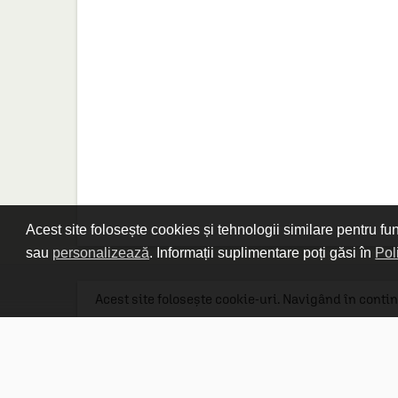
Acest site folosește cookies și tehnologii similare pentru fu
sau
personalizează
. Informații suplimentare poți găsi în
Pol
Acest site folosește cookie-uri. Navigând în contin
Linkuri utile

DESPRE CARTURESTI.MD

DESPRE CĂRTUREȘTI