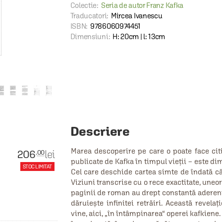
Colectie:
Seria de autor Franz Kafka
Traducatori:
Mircea Ivanescu
ISBN:
9786060974451
Dimensiuni:
H: 20cm | l: 13cm
Descriere
Marea descoperire pe care o poate face citi
206
lei
.00
publicate de Kafka în timpul vieții – este 
STOC LIMITAT
Cel care deschide cartea simte de îndată că
Viziuni transcrise cu o rece exactitate, uneor
paginii de roman au drept constantă aderența
dăruiește infinitei retrăiri. Această revel
vine, aici, „în întâmpinarea“ operei kafkiene.