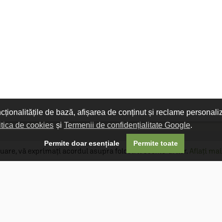
ncționalitățile de bază, afișarea de conținut și reclame personali
itica de cookies
și
Termenii de confidențialitate Google
.

Permite doar esențiale
Permite toate
uare, vă exprimați acordul asupra folosirii cookie-urilor.
Aflați mai
Livrare gratuită
Livrarea comenzilor este gratuită dacă
produsele livrate într-un singur colet depășesc
valoarea de 400 MDL în orașul Chișinău și 600
MDL în restul Republicii Moldova.