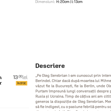
Dimensiuni:
H: 20cm | l: 13cm
Descriere
„Pe Oleg Serebrian l-am cunoscut prin inter
13
lei
.00
m
Berindei. Chiar dacă după moartea lui Mihnea
r
ÎN STOC
văzut fie la București, fie la Berlin, unde 
Purtam împreună lungi conversații despre p
Rusia și Ucraina. Timp de câțiva ani am citit
generos la dispoziție de Oleg Serebrian. Mer
să fie indigest, cu o pasiune febrilă pentru s