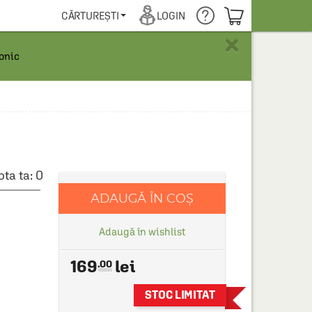
COȘUL TĂU
CĂRTUREȘTI
LOGIN
×
ronic
ota ta:
0
ADAUGĂ ÎN COȘ
Adaugă în wishlist
169
.00
STOC LIMITAT