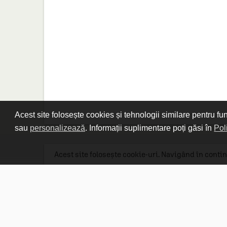
Acest site folosește cookies și tehnologii similare pentru fu
sau
personalizează
. Informații suplimentare poți găsi în
Pol
Acest site folosește cookie-uri. Navigând în contin
Linkuri utile

DESPRE CARTURESTI.MD

DESPRE CĂRTUREȘTI

ASISTENȚĂ