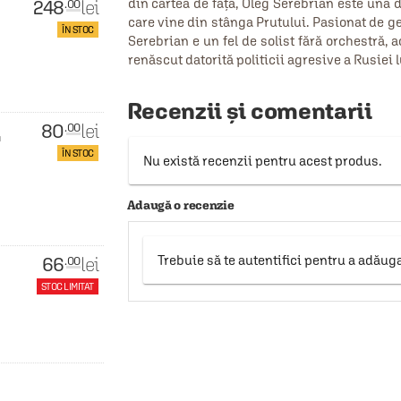
248
din cartea de față, Oleg Serebrian este una d
lei
.00
care vine din stânga Prutului. Pasionat de ge
ÎN STOC
Serebrian e un fel de solist fără orchestră,
renăscut datorită politicii agresive a Rusiei
Recenzii și comentarii
80
lei
.00
д
ÎN STOC
Nu există recenzii pentru acest produs.
Adaugă o recenzie
66
Trebuie să te autentifici pentru a adăug
lei
.00
STOC LIMITAT