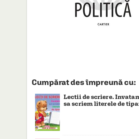
HAINE SI ACCESORII
BOARD GAMES
JOCURI SI JUCARII
PLAYGROUND
COSMETICE
DISNEY
CURSURI LIMBI STRAINE
Cumpărat des împreună cu:
PROMOȚII ȘI SELECȚII
Lectii de scriere. Invata
sa scriem literele de tipa