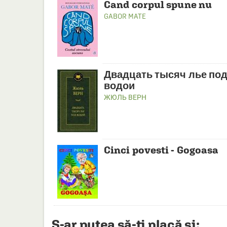
Cand corpul spune nu
GABOR MATE
Двадцать тысяч лье по
водои
ЖЮЛЬ ВЕРН
Cinci povesti - Gogoasa
S-ar putea să-ți placă și: