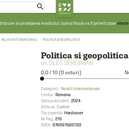

ribuim la protejarea mediului: bonul fiscal va fi primit doar
elect
RELATII INTERNATIONALE
POLITICA SI GEOPOLITICA
Politica si geopolitica
OLEG SEREBRIAN
0.0
/
10
(
0
voturi)
N
Categorii:
Relatii internationale
Limba:
Romana
Data publicării:
2024
Editura:
Cartier
Tip copertă:
Hardcover
Nr Pag:
216
ISBN:
9789975867351