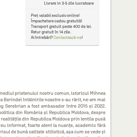
Livrare in 3-5 zile lucratoare
Preț valabil exclusiv online!
Împachetare cadou gratuită!
Transport gratuit peste 400 de lei.
Retur gratuit în 14 zile.
Ai întrebări?
Contactează-ne
!
mediul prietenului nostru comun, istoricul Mihnea
 Berindei întâlnirile noastre s-au rărit, ne-am mai
Oleg Serebrian a fost ambasador între 2015 și 2022.
olitica din România și Republica Moldova, despre
 realitățile din Republica Moldova prin lentila pusă
eu informat, foarte atent la nuanțe, academic fără
crisul de bună calitate stilistică, așa cum se vede și