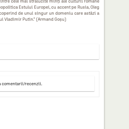
intre cele mai strălucite minți ale culturii române
opolitica Estului Europei, cu accent pe Rusia, Oleg
 acoperind de unul singur un domeniu care astăzi a
 lui Vladimir Putin.” (Armand Goșu)
a comentarii/recenzii.