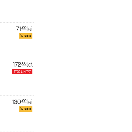
71
lei
.00
i
ÎN STOC
172
lei
.00
STOC LIMITAT
130
lei
.00
ÎN STOC