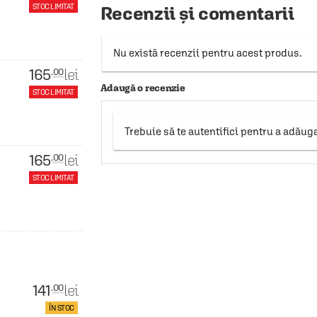
STOC LIMITAT
Recenzii și comentarii
Nu există recenzii pentru acest produs.
165
lei
.00
Adaugă o recenzie
STOC LIMITAT
Trebuie să te autentifici pentru a adăug
165
lei
.00
STOC LIMITAT
141
lei
.00
ÎN STOC