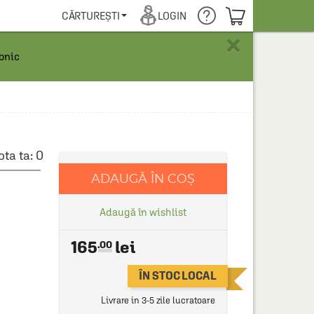
COȘUL TĂU
CĂRTUREȘTI
LOGIN
×
ronic
ota ta:
0
ADAUGĂ ÎN COȘ
Adaugă în wishlist
165
.00
ÎN STOC LOCAL
Livrare in 3-5 zile lucratoare