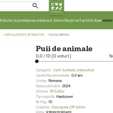

ribuim la protejarea mediului: bonul fiscal va fi primit doar
elect
CARTI ILUSTRATE, INTERACTIVE
PUII DE ANIMALE
Puii de animale
0.0
/
10
(
0
voturi)
N
Categorii:
Carti ilustrate, interactive
Varsta Recomandata:
0-2 ani
Limba:
Romana
Data publicării:
2024
Editura:
RP Editor
Tip copertă:
Hardcover
Nr Pag:
10
Colectie:
Descopera (RP Editor
ISBN:
9789975361453