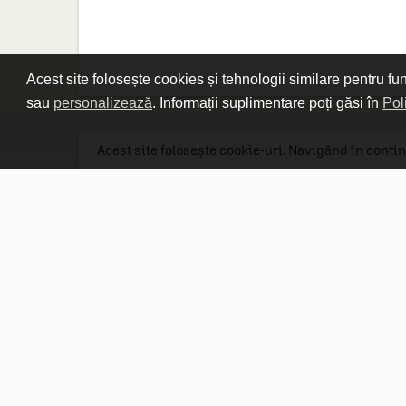
Acest site folosește cookies și tehnologii similare pentru fu
sau
personalizează
. Informații suplimentare poți găsi în
Pol
Acest site folosește cookie-uri. Navigând în contin
Linkuri utile

DESPRE CARTURESTI.MD

DESPRE CĂRTUREȘTI

ASISTENȚĂ

LIVRARE IN LIBRĂRIE

COSTURI DE TRANSPORT

POLITICA DE CONFIDENȚIALITATE

POLITICA DE RETUR