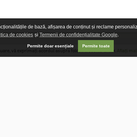
ncționalitățile de bază, afișarea de conținut și reclame personali
itica de cookies
și
Termenii de confidențialitate Google
.

Permite doar esențiale
Permite toate
uare, vă exprimați acordul asupra folosirii cookie-urilor.
Aflați mai
Livrare gratuită
Livrarea comenzilor este gratuită dacă
produsele livrate într-un singur colet depășesc
valoarea de 400 MDL în orașul Chișinău și 600
MDL în restul Republicii Moldova.
Follow Us