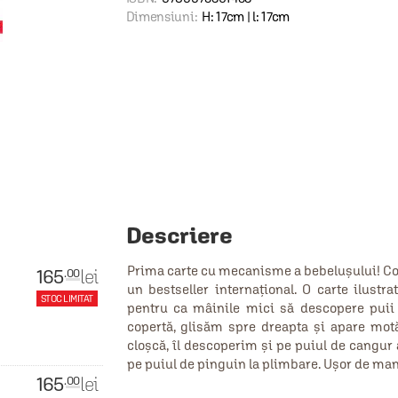
Dimensiuni:
H: 17cm | l: 17cm
Descriere
Prima carte cu mecanisme a bebelușului! Co
165
lei
.00
un bestseller internațional. O carte ilustr
STOC LIMITAT
pentru ca mâinile mici să descopere puii
copertă, glisăm spre dreapta și apare motă
cloșcă, îl descoperim și pe puiul de cangur
pe puiul de pinguin la plimbare. Ușor de manev
165
lei
.00