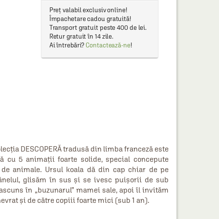
Preț valabil exclusiv online!
Împachetare cadou gratuită!
Transport gratuit peste 400 de lei.
Retur gratuit în 14 zile.
Ai întrebări?
Contactează-ne
!
lecția DESCOPERĂ tradusă din limba franceză este
ată cu 5 animații foarte solide, special concepute
 de animale. Ursul koala dă din cap chiar de pe
nelul, glisăm în sus și se ivesc puișorii de sub
 ascuns în „buzunarul” mamei sale, apoi îl invităm
rat și de către copiii foarte mici (sub 1 an).