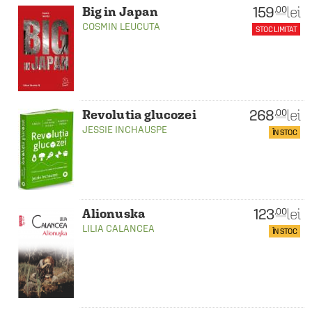
159
lei
.00
Big in Japan
COSMIN LEUCUTA
STOC LIMITAT
268
lei
.00
Revolutia glucozei
JESSIE INCHAUSPE
ÎN STOC
123
lei
.00
Alionuska
LILIA CALANCEA
ÎN STOC