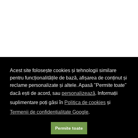
Acest site folosește cookies și tehnologii similare
pentru funcționalitățile de bază, afișarea de conținut și
reclame personalizate și altele. Apasă "Permite toate"
dacă ești de acord, sau
personalizează
. Informații
suplimentare poți găsi în
Politica de cookies
și
Termenii de confidențialitate Google
.
Permite toate
×
Acest site folosește cookie-uri. Navigând în continuare, vă