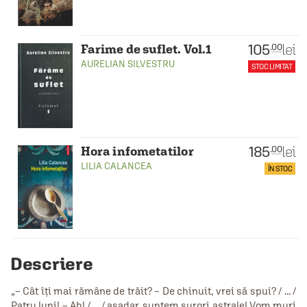
105
lei
.00
Farime de suflet. Vol.1
AURELIAN SILVESTRU
STOC LIMITAT
185
lei
.00
Hora infometatilor
LILIA CALANCEA
ÎN STOC
Descriere
„– Cât îți mai rămâne de trăit? – De chinuit, vrei să spui? / ... /
Patru luni! – Ah! / ... / așadar, suntem surori astrale! Vom muri