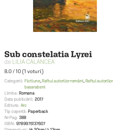
Sub constelatia Lyrei
LILIA CALANCEA
8.0
/
10
(
1
voturi)
Categorii:
Fictiune
,
Raftul autorilor români
,
Raftul autorilor
basarabeni
Limba:
Romana
Data publicării:
2017
Editura:
Arc
Tip copertă:
Paperback
Nr Pag:
388
ISBN:
9789975137607
Dimensiuni:
H: 20cm | l: 13cm