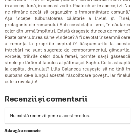
în aceeași lună, în aceeași zodie. Poate chiar în aceeași zi. Nu
ne rămâne decât să organizăm o înmormântare comună.”
Așa începe tulburătoarea călătorie a Liviei și Tinei,
protagonistele romanului Sub constelația Lyrei, în căutarea
celor din urmă împliniri. Există dragoste dincolo de moarte?
Poate oare iubirea să ne vindece? A fi devotat înseamnă oare
a renunța la propriile aspirații? Răspunsurile la aceste
întrebări ne sunt sugerate de comportamentul, gândurile,
vorbele, trăirile celor două femei, pornite să-și găsească
sinele pe tărâmul fabulos al pătimașei Sapho. Ce le așteaptă
la capătul drumului? Lilia Calancea reușește să ne țină în
suspans de-a lungul acestei răscolitoare povești. Iar finalul
este o revelație!
Recenzii și comentarii
Nu există recenzii pentru acest produs.
Adaugă o recenzie