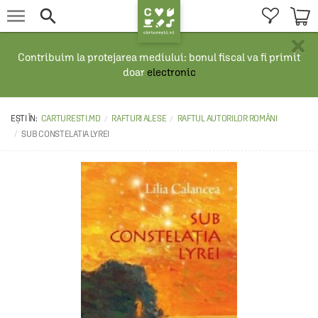


×
Contribuim la protejarea mediului: bonul fiscal va fi primit
doar
electronic
CARTURESTI.MD
RAFTURI ALESE
RAFTUL AUTORILOR ROMÂNI
SUB CONSTELATIA LYREI