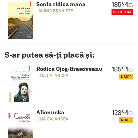
185
lei
.00
Sonia ridica mana
LAVINIA BRANISTE
STOC LIMITAT
S-ar putea să-ți placă și:
185
lei
.00
Rodica Ojog-Brasoveanu
LILIA CALANCEA
ÎN STOC
123
lei
.00
Alionuska
LILIA CALANCEA
ÎN STOC