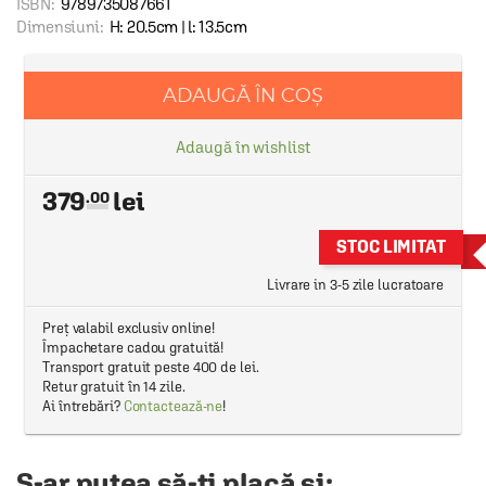
ISBN:
9789735087661
Dimensiuni:
H: 20.5cm | l: 13.5cm
ADAUGĂ ÎN COȘ
Adaugă în wishlist
379
.00
STOC LIMITAT
Livrare in 3-5 zile lucratoare
Preț valabil exclusiv online!
Împachetare cadou gratuită!
Transport gratuit peste 400 de lei.
Retur gratuit în 14 zile.
Ai întrebări?
Contactează-ne
!
S-ar putea să-ți placă și: