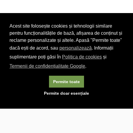
Acest site folosește cookies și tehnologii similare
pentru funcționalitățile de bază, afișarea de conținut și
reclame personalizate și altele. Apasă "Permite toate"
dacă ești de acord, sau
personalizează
. Informații
suplimentare poți găsi în
Politica de cookies
și
Termenii de confidențialitate Google
.
Permite toate
×
Acest site folosește cookie-uri. Navigând în continuare, vă
Permite doar esențiale
exprimați acordul asupra folosirii cookie-urilor.
Aflați mai
multe.
Linkuri utile

DESPRE CARTURESTI.MD

DESPRE CĂRTUREȘTI