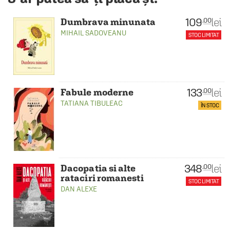
109
lei
.00
Dumbrava minunata
MIHAIL SADOVEANU
STOC LIMITAT
133
lei
.00
Fabule moderne
TATIANA TIBULEAC
ÎN STOC
348
lei
.00
Dacopatia si alte
rataciri romanesti
STOC LIMITAT
DAN ALEXE