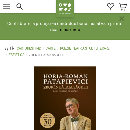


×
Contribuim la protejarea mediului: bonul fiscal va fi primit
doar
electronic
CARTURESTI.MD
CARTE
POEZIE, TEATRU, STUDII LITERARE
ESEISTICA
ZBOR IN BATAIA SAGETII