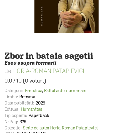
Zbor in bataia sagetii
Eseu asupra formarii
HORIA-ROMAN PATAPIEVICI
0.0
/
10
(
0
voturi)
Categorii:
Eseistica
,
Raftul autorilor români
Limba:
Romana
Data publicării:
2025
Editura:
Humanitas
Tip copertă:
Paperback
Nr Pag:
376
Colectie:
Serie de autor Horia-Roman Patapievici