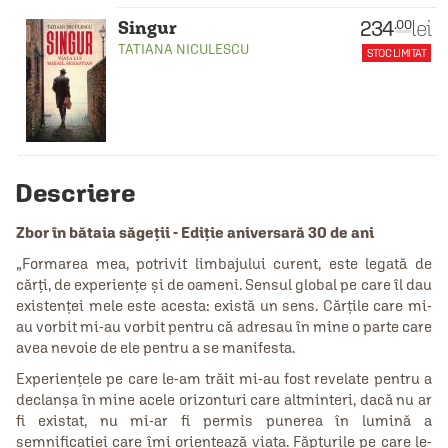
234
lei
.00
Singur
TATIANA NICULESCU
STOC LIMITAT
Descriere
Zbor în bătaia săgeții - Ediție aniversară 30 de ani
„Formarea mea, potrivit limbajului curent, este legată de
cărţi, de experienţe şi de oameni. Sensul global pe care îl dau
existenţei mele este acesta: există un sens. Cărţile care mi-
au vorbit mi-au vorbit pentru că adresau în mine o parte care
avea nevoie de ele pentru a se manifesta.
Experienţele pe care le-am trăit mi-au fost revelate pentru a
declanşa în mine acele orizonturi care altminteri, dacă nu ar
fi existat, nu mi-ar fi permis punerea în lumină a
semnificaţiei care îmi orientează viaţa. Făpturile pe care le-