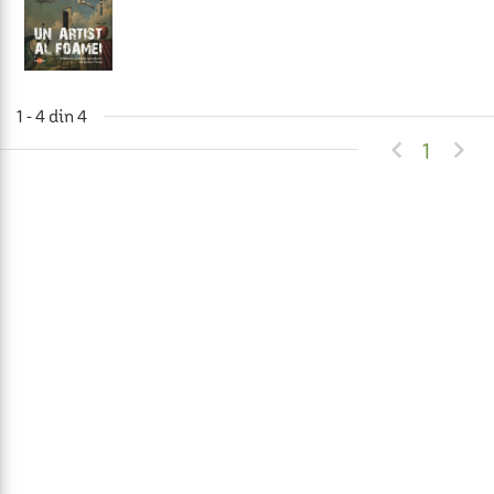
1 - 4 din 4


1