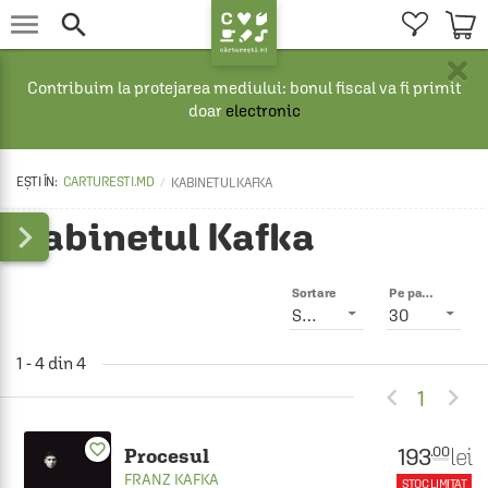


×
Contribuim la protejarea mediului: bonul fiscal va fi primit
doar
electronic
CARTURESTI.MD
KABINETUL KAFKA
Kabinetul Kafka

Sortare
Pe pagină
Smart
30
1 - 4 din 4


1
favorite_border
193
lei
.00
Procesul
FRANZ KAFKA
STOC LIMITAT