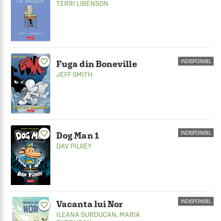
TERRI LIBENSON
favorite_border
INDISPONIBIL
Fuga din Boneville
JEFF SMITH
favorite_border
INDISPONIBIL
Dog Man 1
DAV PILKEY
INDISPONIBIL
Vacanta lui Nor
favorite_border
ILEANA SURDUCAN
,
MARIA