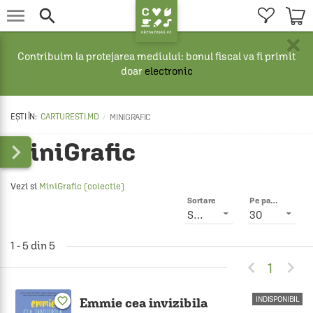


×
Contribuim la protejarea mediului: bonul fiscal va fi primit
doar
electronic
CARTURESTI.MD
MINIGRAFIC
MiniGrafic

Vezi si
MiniGrafic (colectie)
Sortare
Pe pagină
Smart
30
1 - 5 din 5


1
INDISPONIBIL
favorite_border
Emmie cea invizibila