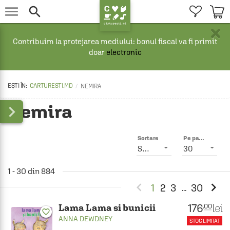


×
Contribuim la protejarea mediului: bonul fiscal va fi primit
doar
electronic
CARTURESTI.MD
NEMIRA
Nemira

Sortare
Pe pagină
Smart
30
1 - 30 din 884


1
2
3
30
...
176
lei
.00
Lama Lama si bunicii
favorite_border
ANNA DEWDNEY
STOC LIMITAT