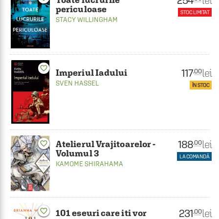
254
lei
periculoase
STOC LIMITAT
STACY WILLINGHAM
favorite_border
117
lei
.00
Imperiul Iadului
SVEN HASSEL
ÎN STOC
188
lei
.00
Atelierul Vrajitoarelor -
favorite_border
Volumul 3
LA COMANDĂ
KAMOME SHIRAHAMA
favorite_border
231
lei
.00
101 eseuri care iti vor