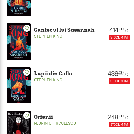
favorite_border
414
lei
.00
Cantecul lui Susannah
STEPHEN KING
STOC LIMITAT
favorite_border
488
lei
.00
Lupii din Calla
STEPHEN KING
STOC LIMITAT
favorite_border
248
lei
.00
Orfanii
FLORIN CHIRCULESCU
STOC LIMITAT