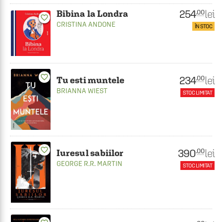
254
lei
.00
Bibina la Londra
favorite_border
CRISTINA ANDONE
ÎN STOC
favorite_border
234
lei
.00
Tu esti muntele
BRIANNA WIEST
STOC LIMITAT
favorite_border
390
lei
.00
Iuresul sabiilor
GEORGE R.R. MARTIN
STOC LIMITAT