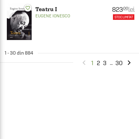
favorite_border
823
lei
.00
Teatru I
EUGENE IONESCO
STOC LIMITAT
1 - 30 din 884


1
2
3
30
...