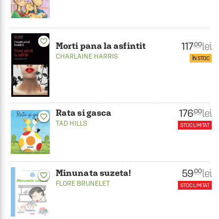
favorite_border
117
lei
.00
Morti pana la asfintit
CHARLAINE HARRIS
ÎN STOC
176
lei
.00
Rata si gasca
favorite_border
TAD HILLS
STOC LIMITAT
59
lei
.00
Minunata suzeta!
favorite_border
FLORE BRUNELET
STOC LIMITAT