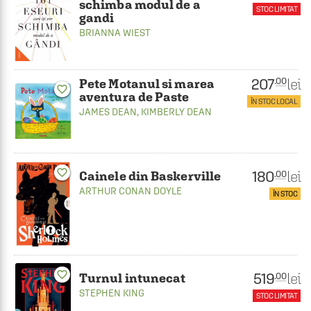
schimba modul de a
STOC LIMITAT
gandi
BRIANNA WIEST
207
lei
.00
Pete Motanul si marea
favorite_border
aventura de Paste
ÎN STOC LOCAL
JAMES DEAN
,
KIMBERLY DEAN
favorite_border
180
lei
.00
Cainele din Baskerville
ARTHUR CONAN DOYLE
ÎN STOC
favorite_border
519
lei
.00
Turnul intunecat
STEPHEN KING
STOC LIMITAT