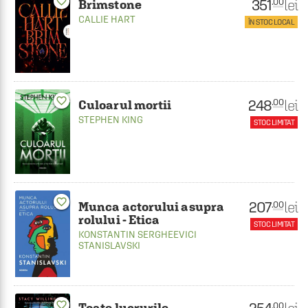
favorite_border
351
lei
.00
Brimstone
CALLIE HART
ÎN STOC LOCAL
favorite_border
248
lei
.00
Culoarul mortii
STEPHEN KING
STOC LIMITAT
favorite_border
207
lei
.00
Munca actorului asupra
rolului - Etica
STOC LIMITAT
KONSTANTIN SERGHEEVICI
STANISLAVSKI
favorite_border
.00
Toate lucrurile