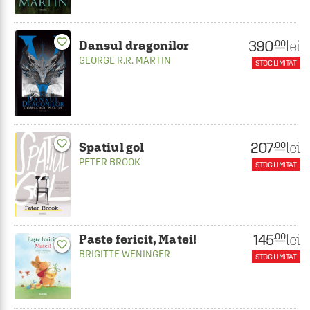
favorite_border
390
lei
.00
Dansul dragonilor
GEORGE R.R. MARTIN
STOC LIMITAT
favorite_border
207
lei
.00
Spatiul gol
PETER BROOK
STOC LIMITAT
145
lei
.00
Paste fericit, Matei!
favorite_border
BRIGITTE WENINGER
STOC LIMITAT