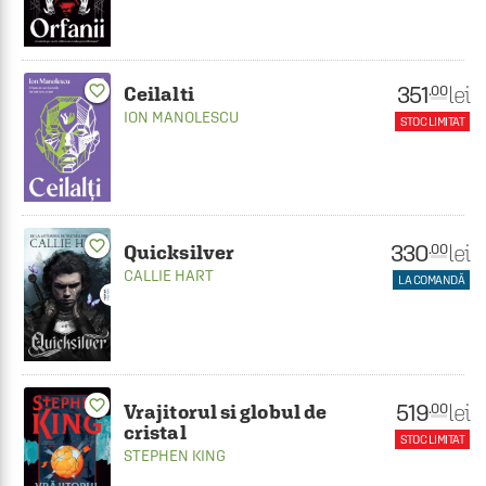
351
favorite_border
lei
.00
Ceilalti
ION MANOLESCU
STOC LIMITAT
favorite_border
330
lei
.00
Quicksilver
CALLIE HART
LA COMANDĂ
favorite_border
519
lei
.00
Vrajitorul si globul de
cristal
STOC LIMITAT
STEPHEN KING