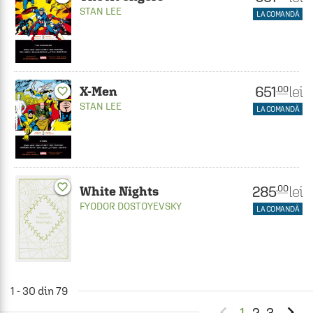
STAN LEE
LA COMANDĂ
651
lei
.00
X-Men
favorite_border
STAN LEE
LA COMANDĂ
favorite_border
285
lei
.00
White Nights
FYODOR DOSTOYEVSKY
LA COMANDĂ
1 - 30 din 79


1
2
3