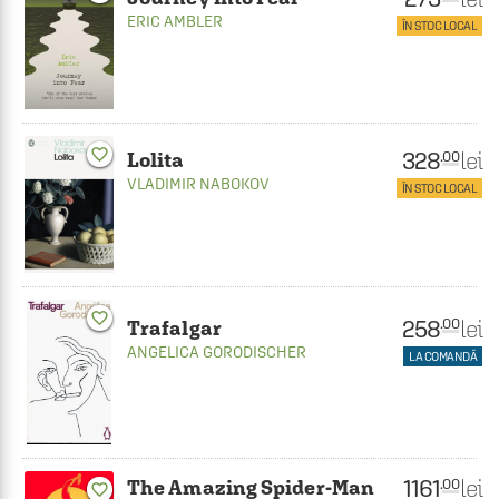
ERIC AMBLER
ÎN STOC LOCAL
favorite_border
328
lei
.00
Lolita
VLADIMIR NABOKOV
ÎN STOC LOCAL
favorite_border
258
lei
.00
Trafalgar
ANGELICA GORODISCHER
LA COMANDĂ
1161
lei
.00
The Amazing Spider-Man
favorite_border