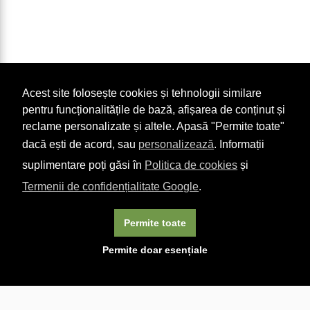
Acest site folosește cookies și tehnologii similare
pentru funcționalitățile de bază, afișarea de conținut și
reclame personalizate și altele. Apasă "Permite toate"
dacă ești de acord, sau
personalizează
. Informații
suplimentare poți găsi în
Politica de cookies
și
Termenii de confidențialitate Google
.
Permite toate
×
Acest site folosește cookie-uri. Navigând în continuare, vă
Permite doar esențiale
exprimați acordul asupra folosirii cookie-urilor.
Aflați mai
multe.
Linkuri utile

DESPRE CARTURESTI.MD