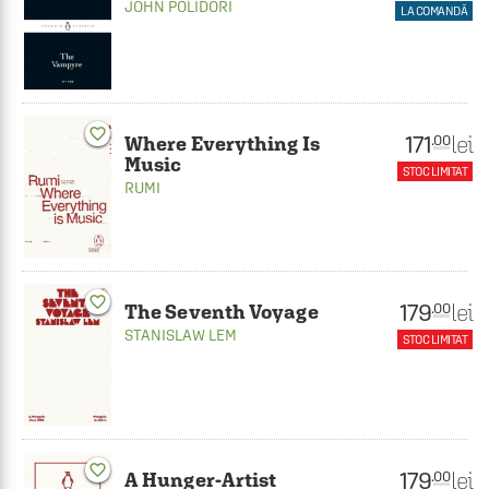
JOHN POLIDORI
LA COMANDĂ
favorite_border
171
lei
.00
Where Everything Is
Music
STOC LIMITAT
RUMI
favorite_border
179
lei
.00
The Seventh Voyage
STANISLAW LEM
STOC LIMITAT
favorite_border
179
lei
.00
A Hunger-Artist