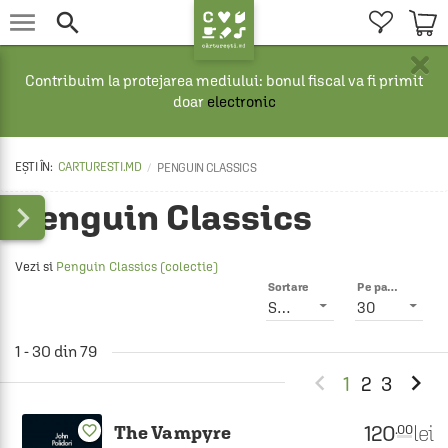


×
Contribuim la protejarea mediului: bonul fiscal va fi primit
doar
electronic
CARTURESTI.MD
PENGUIN CLASSICS
Penguin Classics

Vezi si
Penguin Classics (colectie)
Sortare
Pe pagină
Smart
30
1 - 30 din 79


1
2
3
120
lei
.00
favorite_border
The Vampyre