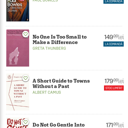
LA COMANDĂ
favorite_border
149
lei
.00
No One Is Too Small to
Make a Difference
LA COMANDĂ
GRETA THUNBERG
favorite_border
179
lei
.00
A Short Guide to Towns
Without a Past
STOC LIMITAT
ALBERT CAMUS
favorite_border
171
lei
.00
Do Not Go Gentle Into