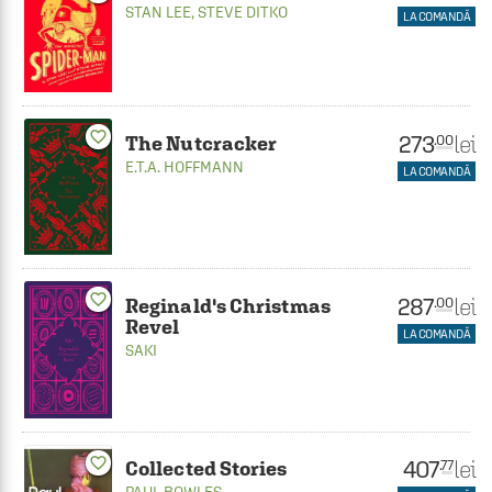
STAN LEE
,
STEVE DITKO
LA COMANDĂ
favorite_border
273
lei
.00
The Nutcracker
E.T.A. HOFFMANN
LA COMANDĂ
favorite_border
287
lei
.00
Reginald's Christmas
Revel
LA COMANDĂ
SAKI
favorite_border
407
lei
.77
Collected Stories
PAUL BOWLES