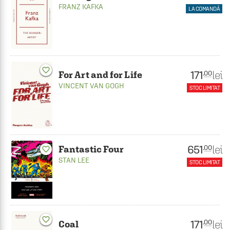
FRANZ KAFKA
LA COMANDĂ
favorite_border
171
lei
.00
For Art and for Life
VINCENT VAN GOGH
STOC LIMITAT
651
lei
.00
Fantastic Four
favorite_border
STAN LEE
STOC LIMITAT
favorite_border
171
lei
.00
Coal