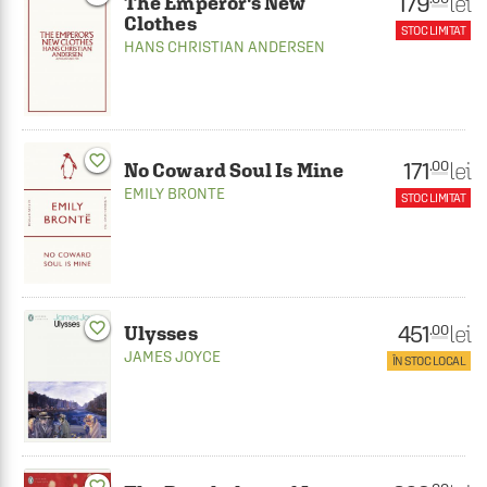
179
lei
The Emperor's New
Clothes
STOC LIMITAT
HANS CHRISTIAN ANDERSEN
favorite_border
171
lei
.00
No Coward Soul Is Mine
EMILY BRONTE
STOC LIMITAT
favorite_border
451
lei
.00
Ulysses
JAMES JOYCE
ÎN STOC LOCAL
favorite_border