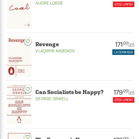
AUDRE LORDE
STOC LIMITAT
favorite_border
171
lei
.00
Revenge
VLADIMIR NABOKOV
LA COMANDĂ
favorite_border
179
lei
.00
Can Socialists be Happy?
GEORGE ORWELL
STOC LIMITAT
favorite_border
.00