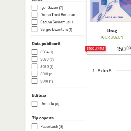
Igor Guzun
(7)
Oxana Traci-Banaruc
(1)
Sabina Semeniuc
(1)
Sergiu Beznitchi
(1)
Drag
IGOR GUZUN
Data publicarii
150
.00
STOC LIMITAT
2024
(1)
2023
(3)
2020
(1)
1 - 8 din 8
2019
(2)
2018
(1)
Editura
Urma Ta
(8)
Tip coperta
Paperback
(8)