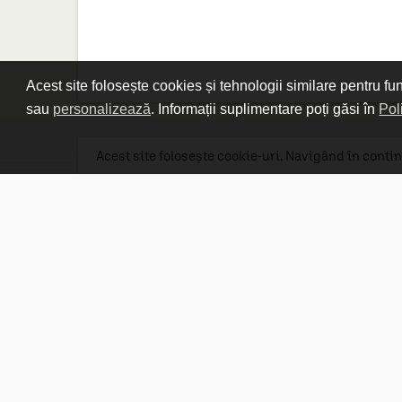
Acest site folosește cookies și tehnologii similare pentru fu
sau
personalizează
. Informații suplimentare poți găsi în
Pol
Acest site folosește cookie-uri. Navigând în contin
Linkuri utile

DESPRE CARTURESTI.MD

DESPRE CĂRTUREȘTI

ASISTENȚĂ

LIVRARE IN LIBRĂRIE

COSTURI DE TRANSPORT

POLITICA DE CONFIDENȚIALITATE

POLITICA DE RETUR