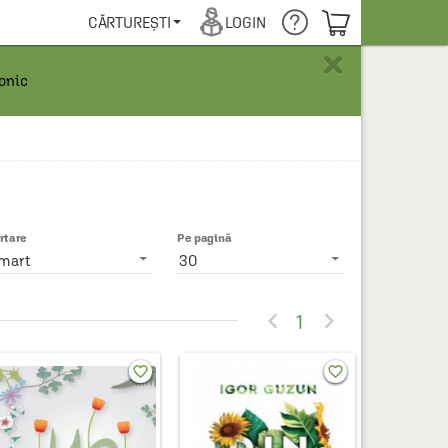
COȘUL TĂU
CĂRTUREȘTI
LOGIN
×
ronic
rtare
Pe pagină
mart
30


1
favorite_border
favorite_border