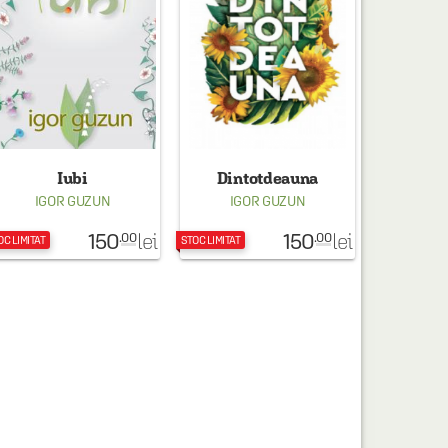
Iubi
Dintotdeauna
IGOR GUZUN
IGOR GUZUN
150
150
lei
lei
.00
.00
OC LIMITAT
STOC LIMITAT