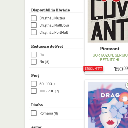
HAINE SI ACCESORII
Disponibil în librărie
BOARD GAMES
Chișinău Muzeu
JOCURI SI JUCARII
Chișinău MallDova
Chișinău PortMall
PLAYGROUND
COSMETICE
Reducere de Pret
Picuvant
DISNEY
Da
IGOR GUZUN
,
SERGIU
BEZNITCHI
Nu
(8)
CURSURI LIMBI STRAINE
150
.00
STOC LIMITAT
PROMOȚII ȘI SELECȚII
Preț
50 - 100
(1)
favo
100 - 200
(7)
Limba
Romana
(8)
Autor