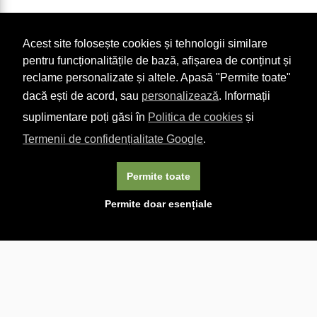
Acest site folosește cookies și tehnologii similare
pentru funcționalitățile de bază, afișarea de conținut și
reclame personalizate și altele. Apasă "Permite toate"
dacă ești de acord, sau
personalizează
. Informații
suplimentare poți găsi în
Politica de cookies
și
Termenii de confidențialitate Google
.
Permite toate
×
Acest site folosește cookie-uri. Navigând în continuare, vă
Permite doar esențiale
exprimați acordul asupra folosirii cookie-urilor.
Aflați mai
multe.
Linkuri utile

DESPRE CARTURESTI.MD

DESPRE CĂRTUREȘTI

ASISTENȚĂ