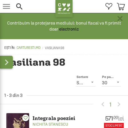


×
Contribuim la protejarea mediului: bonul fiscal va fi primit
doar
electronic
CARTURESTI.MD
VASILIANA 98
Vasiliana 98

Sortare
Pe pagină
Smart
30
1 - 3 din 3


1
571
lei
.00
Integrala poeziei
favorite_border
NICHITA STANESCU
STOC LIMITAT