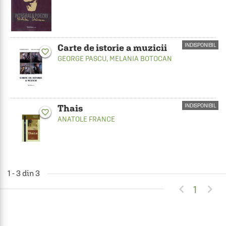
INDISPONIBIL
Carte de istorie a muzicii
favorite_border
GEORGE PASCU
,
MELANIA BOTOCAN
INDISPONIBIL
Thais
favorite_border
ANATOLE FRANCE
1 - 3 din 3


1