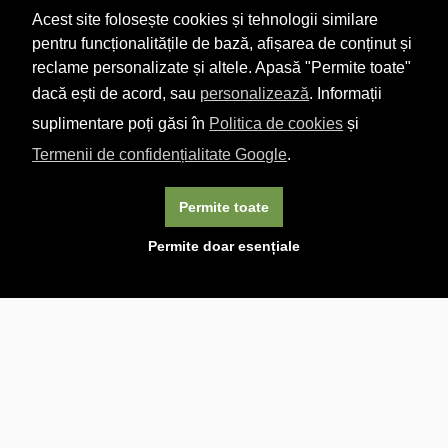
Acest site folosește cookies și tehnologii similare
pentru funcționalitățile de bază, afișarea de conținut și
reclame personalizate și altele. Apasă "Permite toate"
dacă ești de acord, sau
personalizează
. Informații
suplimentare poți găsi în
Politica de cookies
și
Termenii de confidențialitate Google
.
Permite toate
×
Acest site folosește cookie-uri. Navigând în continuare, vă
Permite doar esențiale
exprimați acordul asupra folosirii cookie-urilor.
Aflați mai
multe.
Linkuri utile

DESPRE CARTURESTI.MD

DESPRE CĂRTUREȘTI

ASISTENȚĂ

LIVRARE IN LIBRĂRIE