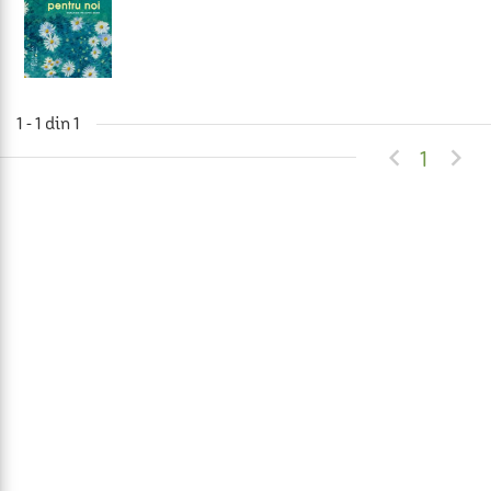
1 - 1 din 1


1