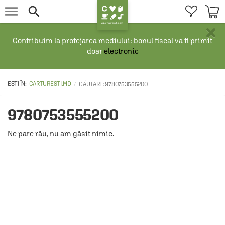


×
Contribuim la protejarea mediului: bonul fiscal va fi primit
doar
electronic
CARTURESTI.MD
CĂUTARE: 9780753555200
9780753555200
Ne pare rău, nu am găsit nimic.