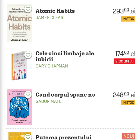
favorite_border
293
lei
.00
Atomic Habits
JAMES CLEAR
ÎN STOC
174
lei
.00
Cele cinci limbaje ale
favorite_border
iubirii
STOC LIMITAT
GARY CHAPMAN
248
lei
.00
Cand corpul spune nu
favorite_border
GABOR MATE
ÎN STOC
NOU!
Puterea prezentului
favorite_border