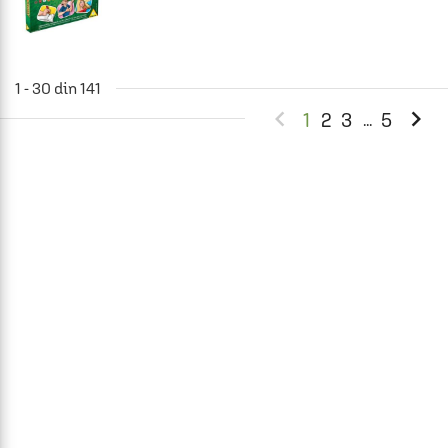
1 - 30 din 141


1
2
3
5
...