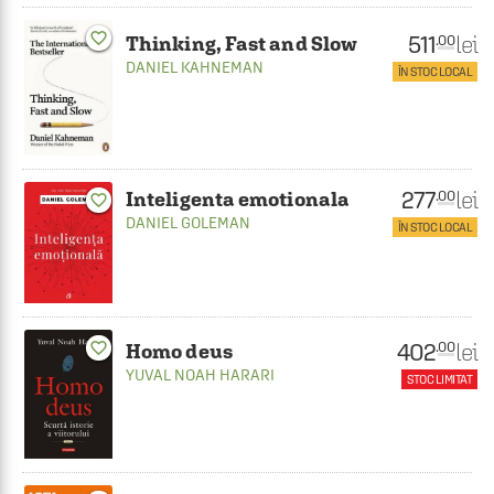
favorite_border
511
lei
.00
Thinking, Fast and Slow
DANIEL KAHNEMAN
ÎN STOC LOCAL
277
lei
.00
Inteligenta emotionala
favorite_border
DANIEL GOLEMAN
ÎN STOC LOCAL
402
lei
favorite_border
.00
Homo deus
YUVAL NOAH HARARI
STOC LIMITAT