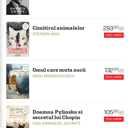
favorite_border
293
lei
.00
Cimitirul animalelor
STEPHEN KING
STOC LIMITAT
favorite_border
132
lei
.00
Omul care muta norii
RADU PARASCHIVESCU
STOC LIMITAT
favorite_border
105
lei
.00
Doamna Pylinska si
secretul lui Chopin
STOC LIMITAT
ERIC-EMMANUEL SCHMITT