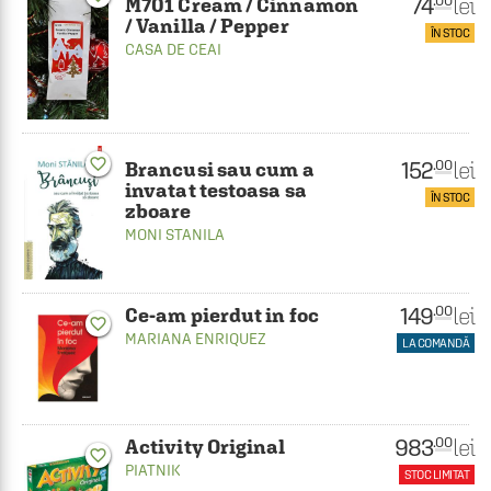
74
lei
.00
M701 Cream / Cinnamon
/ Vanilla / Pepper
ÎN STOC
CASA DE CEAI
favorite_border
152
lei
.00
Brancusi sau cum a
invatat testoasa sa
ÎN STOC
zboare
MONI STANILA
149
lei
.00
Ce-am pierdut in foc
favorite_border
MARIANA ENRIQUEZ
LA COMANDĂ
983
lei
.00
Activity Original
favorite_border
PIATNIK
STOC LIMITAT