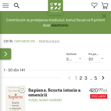


×
Contribuim la protejarea mediului: bonul fiscal va fi primit
doar
electronic
CARTURESTI.MD
PENTRU COLEGI

Sortare
Pe pagină
Smart
30
1 - 30 din 141


1
2
3
5
...
420
lei
favorite_border
.00
Sapiens. Scurta istorie a
omenirii
STOC LIMITAT
YUVAL NOAH HARARI