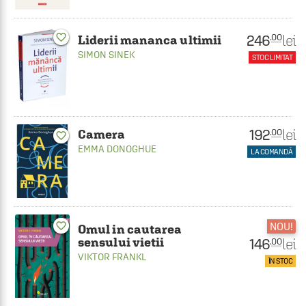
favorite_border
246
lei
.00
Liderii mananca ultimii
SIMON SINEK
STOC LIMITAT
192
lei
.00
Camera
favorite_border
EMMA DONOGHUE
LA COMANDĂ
favorite_border
NOU!
Omul in cautarea
sensului vietii
146
lei
.00
VIKTOR FRANKL
ÎN STOC