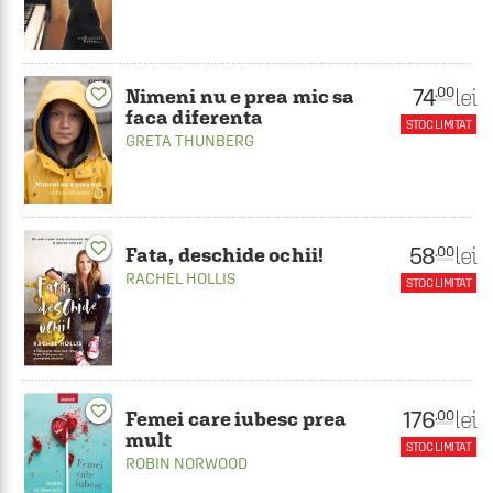
74
lei
.00
favorite_border
Nimeni nu e prea mic sa
faca diferenta
STOC LIMITAT
GRETA THUNBERG
favorite_border
58
lei
.00
Fata, deschide ochii!
RACHEL HOLLIS
STOC LIMITAT
favorite_border
176
lei
.00
Femei care iubesc prea
mult
STOC LIMITAT
ROBIN NORWOOD