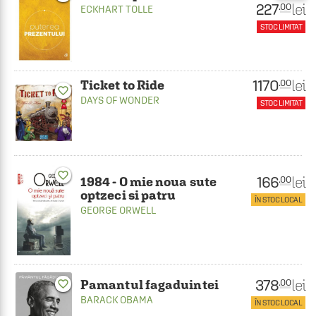
227
lei
.00
ECKHART TOLLE
STOC LIMITAT
1170
lei
.00
Ticket to Ride
favorite_border
DAYS OF WONDER
STOC LIMITAT
favorite_border
166
lei
.00
1984 - O mie noua sute
optzeci si patru
ÎN STOC LOCAL
GEORGE ORWELL
378
lei
.00
Pamantul fagaduintei
favorite_border
BARACK OBAMA
ÎN STOC LOCAL