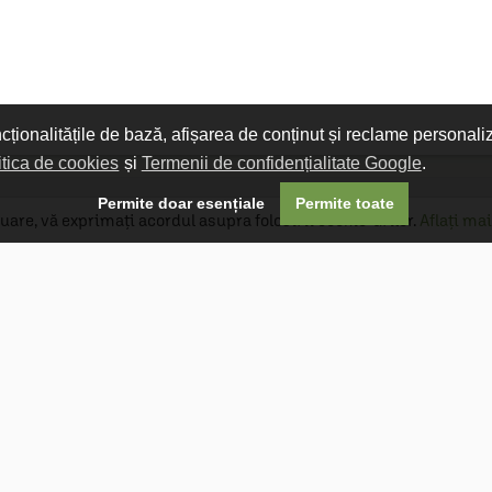
ncționalitățile de bază, afișarea de conținut și reclame personali
itica de cookies
și
Termenii de confidențialitate Google
.

Permite doar esențiale
Permite toate
uare, vă exprimați acordul asupra folosirii cookie-urilor.
Aflați mai
Livrare gratuită
Livrarea comenzilor este gratuită dacă
produsele livrate într-un singur colet depășesc
valoarea de 400 MDL în orașul Chișinău și 600
MDL în restul Republicii Moldova.
Follow Us