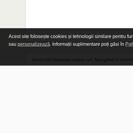
Acest site folosește cookies și tehnologii similare pentru fu
sau
personalizează
. Informații suplimentare poți găsi în
Pol
Acest site folosește cookie-uri. Navigând în contin
Linkuri utile

DESPRE CARTURESTI.MD

DESPRE CĂRTUREȘTI

ASISTENȚĂ

LIVRARE IN LIBRĂRIE

COSTURI DE TRANSPORT

POLITICA DE CONFIDENȚIALITATE