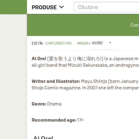

PRODUSE
CARTE
Cont
CARTE STRAINA
CARTE RUSA
AI ORE!
CARTURESTI.MD
MANGA
/
RAFTURI ALESE
Ai Ore!
 (愛を歌うより俺に溺れろ!) is a Japanese manga seri
MANGA
all-girl band that Mizuki Sakurazaka, an androgynou
SCOLARESTI
Writer and Illustrator:
 Mayu Shinjo (born January 
MUZICA
Shojo Comic magazine. In 2007 she left the compan
HOME & DECO
Genre:
 Drama
FILM
PAPETARIE
Recommanded age: 
17+
CEAI & ACCESORII
Ai Ore!