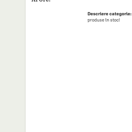
HAINE SI ACCESORII
BOARD GAMES
Descriere categorie:
produse în stoc!
JOCURI SI JUCARII
PLAYGROUND
COSMETICE
DISNEY
CURSURI LIMBI STRAINE
PROMOȚII ȘI SELECȚII