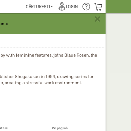
COȘUL TĂU
CĂRTUREȘTI
LOGIN
×
ronic
ith feminine features, joins Blaue Rosen, the 
blisher Shogakukan in 1994, drawing series for 
e, creating a stressful work environment.
rtare
Pe pagină