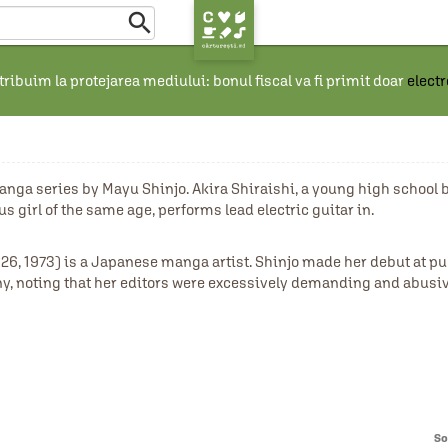

ribuim la protejarea mediului: bonul fiscal va fi primit doar
elect
es by Mayu Shinjo. Akira Shiraishi, a young high school boy w
s girl of the same age, performs lead electric guitar in.
26, 1973) is a Japanese manga artist. Shinjo made her debut at pu
y, noting that her editors were excessively demanding and abusiv
So