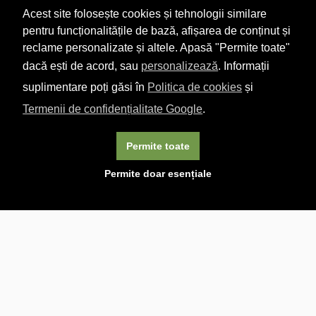
Acest site folosește cookies și tehnologii similare
pentru funcționalitățile de bază, afișarea de conținut și
reclame personalizate și altele. Apasă "Permite toate"
dacă ești de acord, sau
personalizează
. Informații
suplimentare poți găsi în
Politica de cookies
și
Termenii de confidențialitate Google
.
Permite toate
×
Acest site folosește cookie-uri. Navigând în continuare, vă
Permite doar esențiale
exprimați acordul asupra folosirii cookie-urilor.
Aflați mai
multe.
Linkuri utile

DESPRE CARTURESTI.MD

DESPRE CĂRTUREȘTI

ASISTENȚĂ

LIVRARE IN LIBRĂRIE