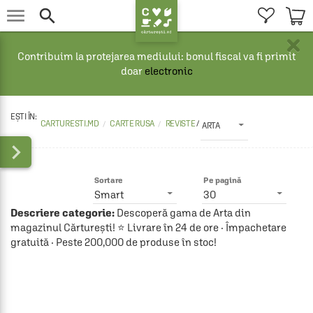


×
Contribuim la protejarea mediului: bonul fiscal va fi primit
doar
electronic
CARTURESTI.MD
CARTE RUSA
REVISTE 
/
ARTA

Sortare
Pe pagină
Smart
30
Descriere categorie:
Descoperă gama de Arta din
magazinul Cărturești! ⭐ Livrare în 24 de ore · Împachetare
gratuită · Peste 200,000 de produse în stoc!