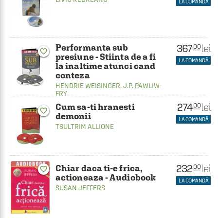
LA COMANDĂ
367
Performanta sub
lei
.00
favorite_border
presiune - Stiinta de a fi
LA COMANDĂ
la inaltime atunci cand
conteza
HENDRIE WEISINGER
,
J.P. PAWLIW-
FRY
274
lei
.00
Cum sa-ti hranesti
favorite_border
demonii
LA COMANDĂ
TSULTRIM ALLIONE
232
lei
.00
Chiar daca ti-e frica,
favorite_border
actioneaza - Audiobook
LA COMANDĂ
SUSAN JEFFERS