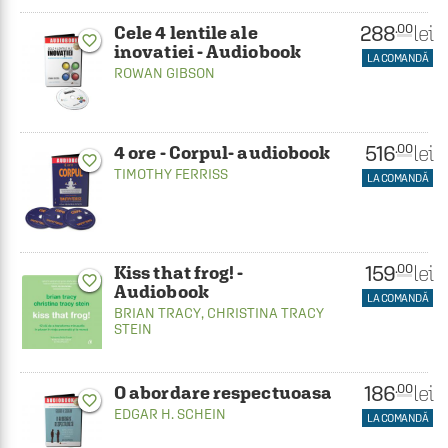
288
lei
.00
Cele 4 lentile ale
favorite_border
inovatiei - Audiobook
LA COMANDĂ
ROWAN GIBSON
516
lei
.00
4 ore - Corpul- audiobook
favorite_border
TIMOTHY FERRISS
LA COMANDĂ
159
lei
.00
Kiss that frog! -
favorite_border
Audiobook
LA COMANDĂ
BRIAN TRACY
,
CHRISTINA TRACY
STEIN
186
lei
.00
O abordare respectuoasa
favorite_border
EDGAR H. SCHEIN
LA COMANDĂ