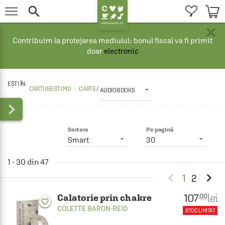


×
Contribuim la protejarea mediului: bonul fiscal va fi primit
doar
electronic
CARTURESTI.MD
CARTE
/
AUDIOBOOKS

Sortare
Pe pagină
Smart
30
1 - 30 din 47


1
2
107
lei
.00
Calatorie prin chakre
favorite_border
COLETTE BARON-REID
STOC LIMITAT