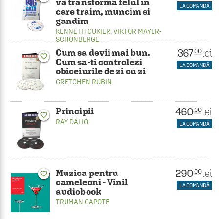
va transforma felul in
LA COMANDĂ
care traim, muncim si
gandim
KENNETH CUKIER
,
VIKTOR MAYER-
SCHONBERGE
367
lei
.00
Cum sa devii mai bun.
favorite_border
Cum sa-ti controlezi
LA COMANDĂ
obiceiurile de zi cu zi
GRETCHEN RUBIN
460
lei
.00
Principii
favorite_border
RAY DALIO
LA COMANDĂ
290
lei
.00
Muzica pentru
favorite_border
cameleoni - Vinil
LA COMANDĂ
audiobook
TRUMAN CAPOTE