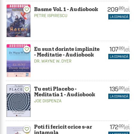
209
lei
.00
Basme Vol. 1 - Audiobook
favorite_border
PETRE ISPIRESCU
LA COMANDĂ
107
lei
.00
Eu sunt dorinte implinite
favorite_border
- Meditatie - Audiobook
LA COMANDĂ
DR. WAYNE W. DYER
135
lei
.00
Tu esti Placebo -
favorite_border
Meditatia 1 - Audiobook
LA COMANDĂ
JOE DISPENZA
172
lei
.00
Poti fi fericit orice s-ar
favorite_border
intampla