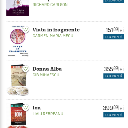
LA COMANDĂ
RICHARD CARLSON
151
lei
.00
Viata in fragmente
favorite_border
CARMEN-MARIA MECU
LA COMANDĂ
355
lei
.00
Donna Alba
favorite_border
GIB MIHAESCU
LA COMANDĂ
399
lei
.00
Ion
favorite_border
LIVIU REBREANU
LA COMANDĂ