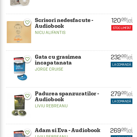
120
lei
.00
Scrisori nedesfacute -
favorite_border
Audiobook
STOC LIMITAT
NICU ALIFANTIS
232
lei
.00
Gata cu grasimea
favorite_border
incapatanata
LA COMANDĂ
JORGE CRUISE
279
lei
.00
Padurea spanzuratilor -
favorite_border
Audiobook
LA COMANDĂ
LIVIU REBREANU
269
lei
.00
Adam si Eva - Audiobook
favorite_border
LIVIU REBREANU