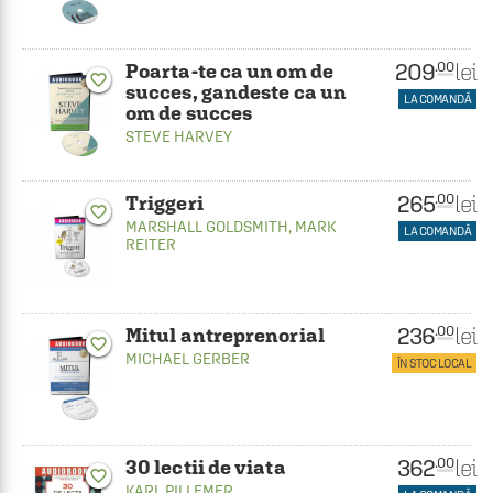
209
lei
.00
Poarta-te ca un om de
favorite_border
succes, gandeste ca un
LA COMANDĂ
om de succes
STEVE HARVEY
265
lei
.00
Triggeri
favorite_border
MARSHALL GOLDSMITH
,
MARK
LA COMANDĂ
REITER
236
lei
.00
Mitul antreprenorial
favorite_border
MICHAEL GERBER
ÎN STOC LOCAL
362
lei
.00
30 lectii de viata
favorite_border
KARL PILLEMER