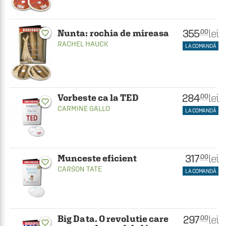
355
lei
.00
Nunta: rochia de mireasa
favorite_border
RACHEL HAUCK
LA COMANDĂ
284
lei
.00
Vorbeste ca la TED
favorite_border
CARMINE GALLO
LA COMANDĂ
317
lei
.00
Munceste eficient
favorite_border
CARSON TATE
LA COMANDĂ
297
Big Data. O revolutie care
lei
.00
favorite_border