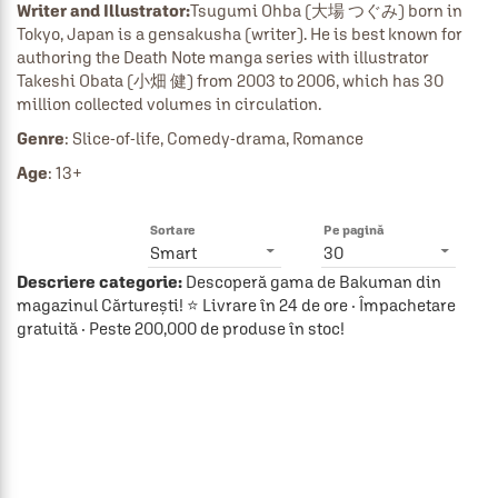
Writer and Illustrator:
Tsugumi Ohba (大場 つぐみ) born in 
Tokyo, Japan is a gensakusha (writer). He is best known for 
authoring the Death Note manga series with illustrator 
Takeshi Obata (小畑 健) from 2003 to 2006, which has 30 
million collected volumes in circulation. 
Genre
: Slice-of-life, Comedy-drama, Romance
Age
: 13+
Sortare
Pe pagină
Smart
30
Descriere categorie:
Descoperă gama de Bakuman din
magazinul Cărturești! ⭐ Livrare în 24 de ore · Împachetare
gratuită · Peste 200,000 de produse în stoc!