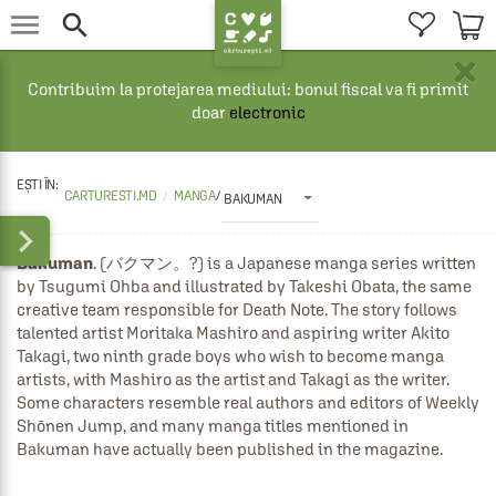


×
Contribuim la protejarea mediului: bonul fiscal va fi primit
doar
electronic
CARTURESTI.MD
MANGA
/
BAKUMAN

Bakuman
. (バクマン。?) is a Japanese manga series written 
by Tsugumi Ohba and illustrated by Takeshi Obata, the same 
creative team responsible for Death Note. The story follows 
talented artist Moritaka Mashiro and aspiring writer Akito 
Takagi, two ninth grade boys who wish to become manga 
artists, with Mashiro as the artist and Takagi as the writer. 
Some characters resemble real authors and editors of Weekly 
Shōnen Jump, and many manga titles mentioned in 
Bakuman have actually been published in the magazine.