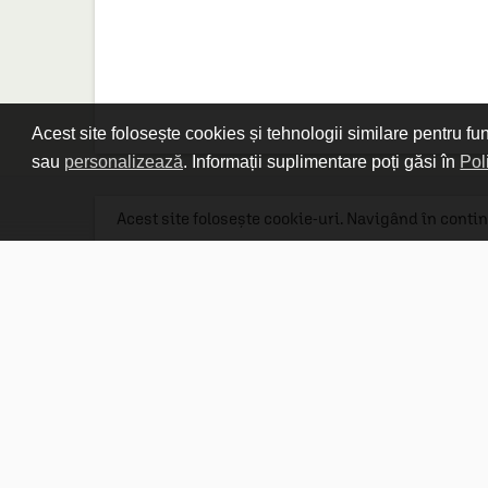
Acest site folosește cookies și tehnologii similare pentru fu
sau
personalizează
. Informații suplimentare poți găsi în
Pol
Acest site folosește cookie-uri. Navigând în contin
Linkuri utile

DESPRE CARTURESTI.MD

DESPRE CĂRTUREȘTI

ASISTENȚĂ

LIVRARE IN LIBRĂRIE

COSTURI DE TRANSPORT

POLITICA DE CONFIDENȚIALITATE