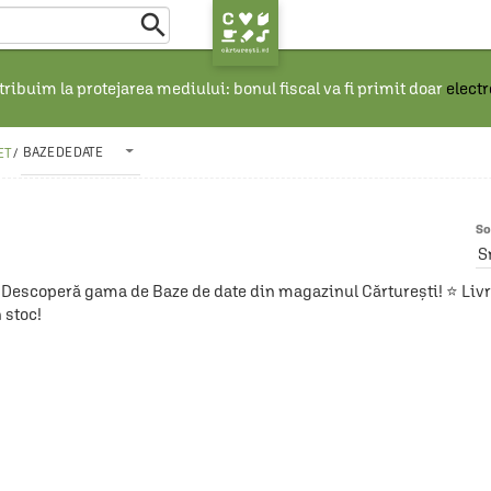

ribuim la protejarea mediului: bonul fiscal va fi primit doar
elect
BAZE DE DATE
ET
/
So
S
Descoperă gama de Baze de date din magazinul Cărturești! ⭐ Livrar
 stoc!