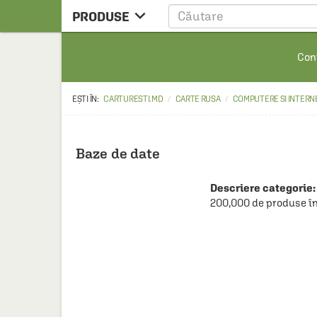

PRODUSE
CARTE
Cont
CARTE STRAINA
CARTE RUSA
CARTURESTI.MD
CARTE RUSA
COMPUTERE SI INTERN
RAFTURI ALESE
MANGA
Baze de date
SCOLARESTI
Descriere categorie:
MUZICA
200,000 de produse în
HOME & DECO
FILM
PAPETARIE
CEAI & ACCESORII