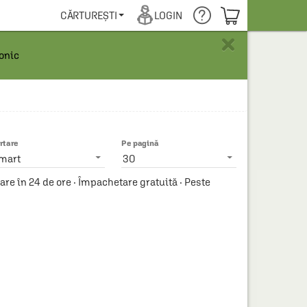
COȘUL TĂU
CĂRTUREȘTI
LOGIN
×
ronic
rtare
Pe pagină
mart
30
e în 24 de ore · Împachetare gratuită · Peste