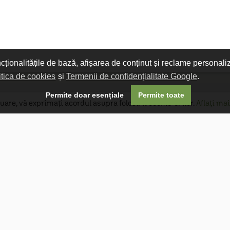
ncționalitățile de bază, afișarea de conținut și reclame personali
itica de cookies
și
Termenii de confidențialitate Google
.

Permite doar esențiale
Permite toate
uare, vă exprimați acordul asupra folosirii cookie-urilor.
Aflați mai
Livrare gratuită
Livrarea comenzilor este gratuită dacă
produsele livrate într-un singur colet depășesc
valoarea de 400 MDL în orașul Chișinău și 600
MDL în restul Republicii Moldova.
Follow Us