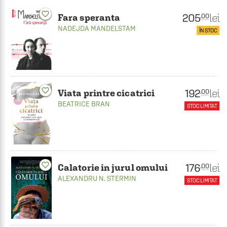
favorite_border
205
lei
.00
Fara speranta
NADEJDA MANDELSTAM
ÎN STOC
favorite_border
192
lei
.00
Viata printre cicatrici
BEATRICE BRAN
STOC LIMITAT
favorite_border
176
lei
.00
Calatorie in jurul omului
ALEXANDRU N. STERMIN
STOC LIMITAT