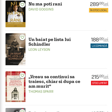
289
lei
.00
Nu ma poti rani
favorite_border
DAVID GOGGINS
ÎN STOC LOCAL
favorite_border
188
lei
.00
Un baiat pe lista lui
Schindler
LA COMANDĂ
LEON LEYSON
favorite_border
215
lei
.00
„Vreau sa continui sa
traiesc, chiar si dupa ce
STOC LIMITAT
am murit“
THOMAS SPARR