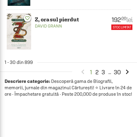
192
favorite_border
lei
.00
Z, orasul pierdut
DAVID GRANN
STOC LIMITAT
1 - 30 din 899


1
2
3
30
...
Descriere categorie:
Descoperă gama de Biografii,
memorii, jurnale din magazinul Cărturești! ⭐ Livrare în 24 de
ore · Împachetare gratuită · Peste 200,000 de produse în stoc!