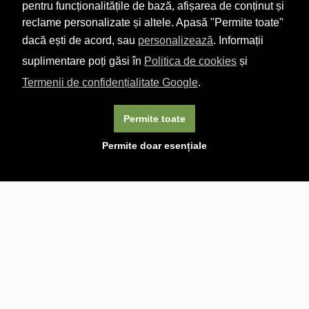
pentru funcționalitățile de bază, afișarea de conținut și
reclame personalizate și altele. Apasă "Permite toate"
dacă ești de acord, sau
personalizează
. Informații
suplimentare poți găsi în
Politica de cookies
și
Termenii de confidențialitate Google
.
Permite toate
×
Acest site folosește cookie-uri. Navigând în continuare, vă
Permite doar esențiale
exprimați acordul asupra folosirii cookie-urilor.
Aflați mai
multe.
Linkuri utile

DESPRE CARTURESTI.MD

DESPRE CĂRTUREȘTI

ASISTENȚĂ

LIVRARE IN LIBRĂRIE

COSTURI DE TRANSPORT