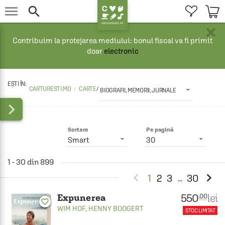


×
Contribuim la protejarea mediului: bonul fiscal va fi primit
doar
electronic
CARTURESTI.MD
CARTE
/
BIOGRAFII, MEMORII, JURNALE

Sortare
Pe pagină
Smart
30
1 - 30 din 899


1
2
3
30
...
550
lei
.00
Expunerea
favorite_border
WIM HOF
,
HENNY BOOGERT
STOC LIMITAT