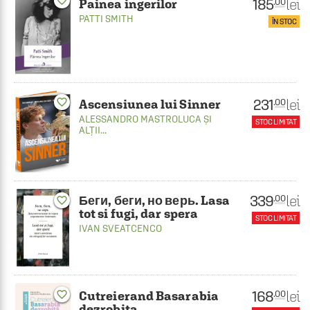
favorite_border
185
lei
.00
Painea ingerilor
PATTI SMITH
ÎN STOC
231
favorite_border
lei
.00
Ascensiunea lui Sinner
ALESSANDRO MASTROLUCA
ȘI
STOC LIMITAT
ALȚII...
339
lei
.00
Беги, беги, но верь. Lasa
favorite_border
tot si fugi, dar spera
STOC LIMITAT
IVAN SVEATCENCO
168
lei
.00
favorite_border
Cutreierand Basarabia
dezrobita