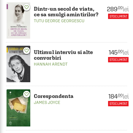
favorite_border
289
lei
.00
Dintr-un secol de viata,
ce sa smulgi amintirilor?
STOC LIMITAT
TUTU GEORGE GEORGESCU
favorite_border
145
lei
.00
Ultimul interviu si alte
convorbiri
STOC LIMITAT
HANNAH ARENDT
favorite_border
184
lei
.00
Corespondenta
JAMES JOYCE
STOC LIMITAT