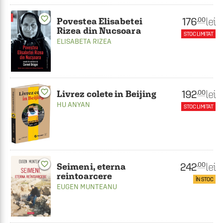
favorite_border
176
lei
.00
Povestea Elisabetei
Rizea din Nucsoara
STOC LIMITAT
ELISABETA RIZEA
favorite_border
192
lei
.00
Livrez colete in Beijing
HU ANYAN
STOC LIMITAT
favorite_border
242
lei
.00
Seimeni, eterna
reintoarcere
ÎN STOC
EUGEN MUNTEANU