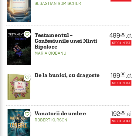
SEBASTIAN ROMISCHER
499
favorite_border
lei
.00
Testamentul –
Confesiunile unei Minti
STOC LIMITAT
Bipolare
MARIA CIOBANU
199
lei
.00
De la bunici, cu dragoste
favorite_border
STOC LIMITAT
192
lei
.00
Vanatorii de umbre
favorite_border
ROBERT KURSON
STOC LIMITAT