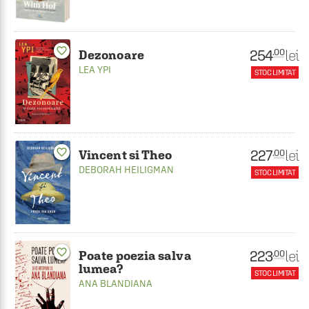
favorite_border
254
lei
.00
Dezonoare
LEA YPI
STOC LIMITAT
favorite_border
227
lei
.00
Vincent si Theo
DEBORAH HEILIGMAN
STOC LIMITAT
favorite_border
223
lei
.00
Poate poezia salva
lumea?
STOC LIMITAT
ANA BLANDIANA