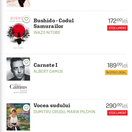
favorite_border
172
lei
.00
Bushido - Codul
Samurailor
STOC LIMITAT
INAZO NITOBE
favorite_border
189
lei
.00
Carnete I
ALBERT CAMUS
ÎN STOC LOCAL
290
lei
.00
Vocea sudului
favorite_border
DUMITRU CRUDU
,
MARIA PILCHIN
STOC LIMITAT