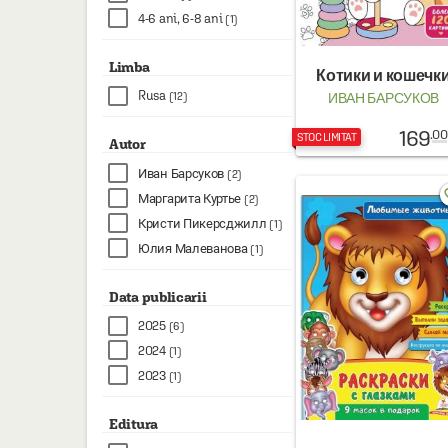
4-6 ani, 6-8 ani
(1)
Limba
Котики и кошечк
Rusa
ИВАН БАРСУКОВ
(12)
169
.00
STOC LIMITAT
Autor
Иван Барсуков
(2)
favo
Маргарита Куртье
(2)
Кристи Пикерсджилл
(1)
Юлия Малеванова
(1)
Data publicarii
2025
(6)
2024
(1)
2023
(1)
Editura