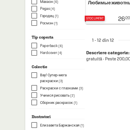
Махаон
(6)
Любимые животн
Pegas
(4)
Городец
(1)
26
.00
STOC LIMITAT
Росмэн
(1)
Tip coperta
1 - 12 din 12
Paperback
(6)
Descriere categorie:
Hardcover
(4)
gratuită · Peste 200,0
Colectie
Вау! Супер-мега
раскраски
(3)
Раскраски с глазками
(3)
Учимся рисовать
(2)
Сборник раскрасок
(1)
Ilustratori
Елизавета Баржанская
(1)