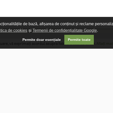
ncționalitățile de bază, afișarea de conținut și reclame personali
itica de cookies
și
Termenii de confidențialitate Google
.

Permite doar esențiale
Permite toate
uare, vă exprimați acordul asupra folosirii cookie-urilor.
Aflați mai
Livrare gratuită
Livrarea comenzilor este gratuită dacă
produsele livrate într-un singur colet depășesc
valoarea de 400 MDL în orașul Chișinău și 600
MDL în restul Republicii Moldova.
Follow Us