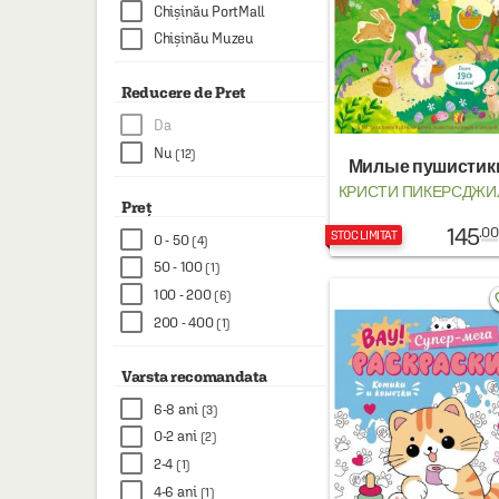
HAINE SI ACCESORII
Chișinău PortMall
Chișinău Muzeu
BOARD GAMES
JOCURI SI JUCARII
Reducere de Pret
Da
PLAYGROUND
Nu
(12)
Милые пушистик
COSMETICE
КРИСТИ ПИКЕРСДЖИ
Preț
DISNEY
145
.00
STOC LIMITAT
0 - 50
(4)
CURSURI LIMBI STRAINE
50 - 100
(1)
PROMOȚII ȘI SELECȚII
100 - 200
(6)
favo
200 - 400
(1)
Varsta recomandata
6-8 ani
(3)
0-2 ani
(2)
2-4
(1)
4-6 ani
(1)