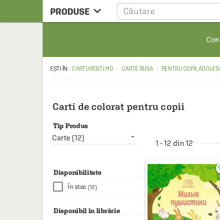

PRODUSE
CARTE
Cont
CARTE STRAINA
CARTE RUSA
CARTURESTI.MD
CARTE RUSA
PENTRU COPII, ADOLES
RAFTURI ALESE
MANGA
Carti de colorat pentru copii
SCOLARESTI
Tip Produs
MUZICA
Carte (12)
1 - 12 din 12
HOME & DECO
favo
FILM
Disponibilitate
În stoc
(12)
PAPETARIE
CEAI & ACCESORII
Disponibil în librărie