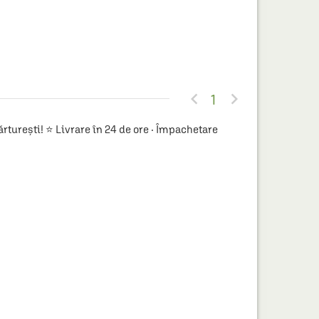


1
turești! ⭐ Livrare în 24 de ore · Împachetare