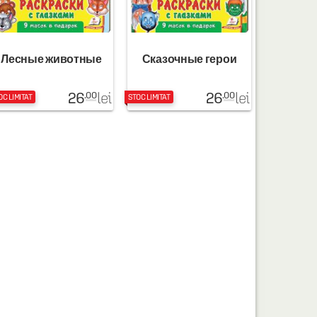
Лесные животные
Сказочные герои
26
26
lei
lei
.00
.00
OC LIMITAT
STOC LIMITAT