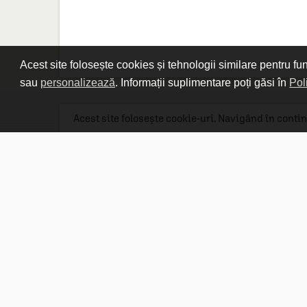
Acest site folosește cookies și tehnologii similare pentru fu
sau
personalizează
. Informații suplimentare poți găsi în
Pol
Acest site folosește cookie-uri. Navigând în contin
Linkuri utile

DESPRE CARTURESTI.MD

DESPRE CĂRTUREȘTI

ASISTENȚĂ

LIVRARE IN LIBRĂRIE

COSTURI DE TRANSPORT

POLITICA DE CONFIDENȚIALITATE

POLITICA DE RETUR