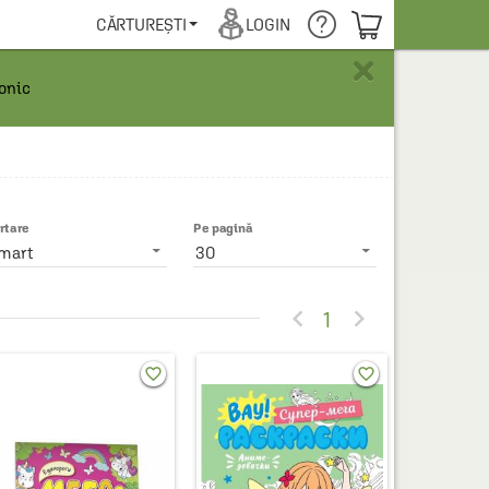
COȘUL TĂU
CĂRTUREȘTI
LOGIN
×
ronic
rtare
Pe pagină
mart
30


1
favorite_border
favorite_border