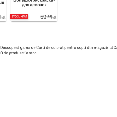
Большая раскраска -
ые
для девочек
59
lei
lei
.00
STOC LIMITAT
Descoperă gama de Carti de colorat pentru copii din magazinul Căr
00 de produse în stoc!