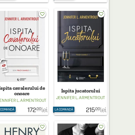
favorite_border
favorite_border
Ispita cavalerului de
Ispita jucatorului
onoare
JENNIFER L. ARMENTROUT
ENNIFER L. ARMENTROUT
172
215
lei
lei
.00
.00
 COMANDĂ
LA COMANDĂ
favorite_border
favorite_border