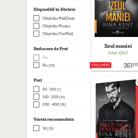
HAINE SI ACCESORII
Disponibil în librărie
BOARD GAMES
Chișinău MallDova
JOCURI SI JUCARII
Chișinău Muzeu
Chișinău PortMall
PLAYGROUND
Zeul maniei
COSMETICE
Reducere de Pret
RINA KENT
Da
DISNEY
351
.00
Nu
STOC LIMITAT
(50)
CURSURI LIMBI STRAINE
PROMOȚII ȘI SELECȚII
Preț
favo
50 - 100
(1)
100 - 200
(14)
200 - 400
(35)
Varsta recomandata
18
(33)