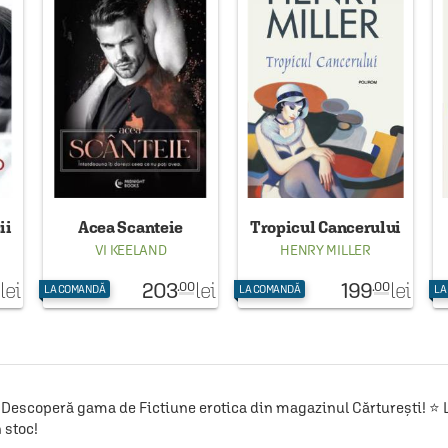
ii
Acea Scanteie
Tropicul Cancerului
VI KEELAND
HENRY MILLER
203
199
lei
lei
lei
.00
.00
LA COMANDĂ
LA COMANDĂ
LA
Descoperă gama de Fictiune erotica din magazinul Cărturești! ⭐ Li
 stoc!