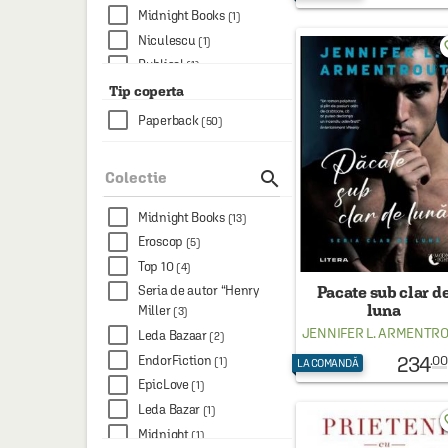
Midnight Books
(1)
Niculescu
(1)
favo
Publisol
(1)
Tesu
Tip coperta
(1)
Univers
(1)
Paperback
(50)
Vellant
(1)

Colectie
Midnight Books
(13)
Eroscop
(5)
Top 10
(4)
Seria de autor “Henry
Pacate sub clar d
luna
Miller
(3)
JENNIFER L. ARMENTR
Leda Bazaar
(2)
234
EndorFiction
.00
(1)
LA COMANDĂ
EpicLove
(1)
Leda Bazar
(1)
favo
Midnight
(1)