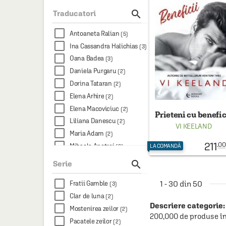
Moon Light
(1)

Traducatori
New Moon
(1)
Niculescu Fiction
(1)
Antoaneta Ralian
(5)
Ina Cassandra Halichias
(3)
Oana Badea
(3)
Daniela Purgaru
(2)
Dorina Tataran
(2)
Elena Arhire
(2)
Elena Macoviciuc
(2)
Prieteni cu benefic
Liliana Danescu
(2)
VI KEELAND
Maria Adam
(2)
211
.00
Mihaela Apetrei
LA COMANDĂ
(2)
Oana Dusmanescu
(2)

Serie
Alina-Lorelay Rogojan
(1)
1 - 30 din 50
Ana Omat
Fratii Gamble
(1)
(3)
Andra Agafitei
Clar de luna
(1)
(2)
Descriere categorie:
Corina Nutu
Mostenirea zeilor
(1)
(2)
200,000 de produse în
Diana Tutuianu
Pacatele zeilor
(1)
(2)