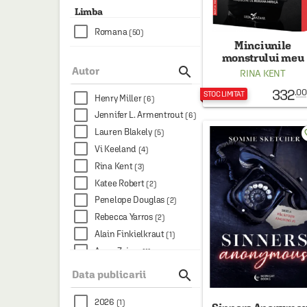
Limba
Romana
(50)
Minciunile
monstrului meu

(Sprayed Edges)
Autor
RINA KENT
332
.00
STOC LIMITAT
Henry Miller
(6)
Jennifer L. Armentrout
(6)
Lauren Blakely
favo
(5)
Vi Keeland
(4)
Rina Kent
(3)
Katee Robert
(2)
Penelope Douglas
(2)
Rebecca Yarros
(2)
Alain Finkielkraut
(1)
Anna Zaires
(1)
Audrey Carlan
(1)

Data publicarii
Carola Lovering
(1)
Claudia Tan
2026
(1)
(1)