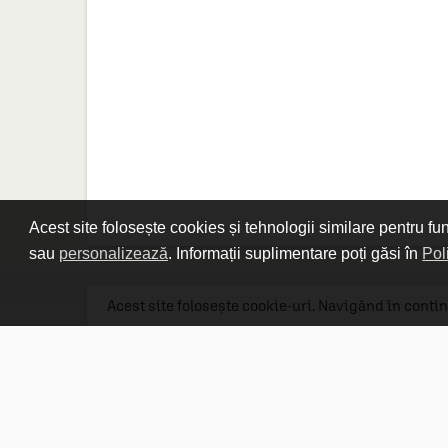
Acest site folosește cookies și tehnologii similare pentru fu
sau
personalizează
. Informații suplimentare poți găsi în
Pol
Acest site folosește cookie-uri. Navigând în contin
Linkuri utile

DESPRE CARTURESTI.MD

DESPRE CĂRTUREȘTI

ASISTENȚĂ