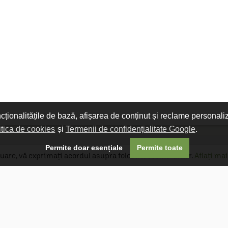
ncționalitățile de bază, afișarea de conținut și reclame personali
itica de cookies
și
Termenii de confidențialitate Google
.

Permite doar esențiale
Permite toate
uare, vă exprimați acordul asupra folosirii cookie-urilor.
Aflați mai
Livrare gratuită
Livrarea comenzilor este gratuită dacă
produsele livrate într-un singur colet depășesc
valoarea de 400 MDL în orașul Chișinău și 600
MDL în restul Republicii Moldova.