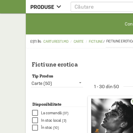

PRODUSE
CARTE
Cont
CARTE STRAINA
CARTE RUSA
FICTIUNE EROTIC
CARTURESTI.MD
CARTE
FICTIUNE
/
RAFTURI ALESE
MANGA
Fictiune erotica
SCOLARESTI
Tip Produs
MUZICA
Carte (50)
1 - 30 din 50
HOME & DECO
favo
FILM
Disponibilitate
La comandă
(37)
PAPETARIE
In stoc local
(3)
CEAI & ACCESORII
În stoc
(10)