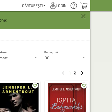
COȘUL TĂU
CĂRTUREȘTI
LOGIN
×
ronic
rtare
Pe pagină
mart
30


1
2
favorite_border
favorite_border