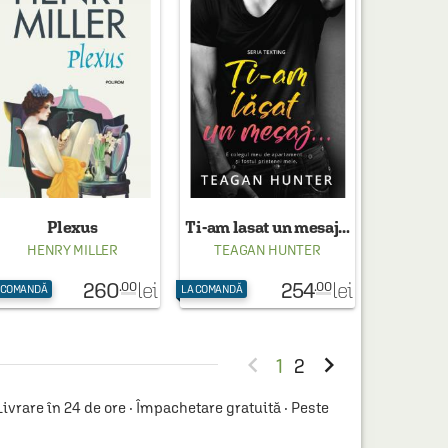
Plexus
Ti-am lasat un mesaj...
HENRY MILLER
TEAGAN HUNTER
260
254
lei
lei
.00
.00
 COMANDĂ
LA COMANDĂ


1
2
vrare în 24 de ore · Împachetare gratuită · Peste