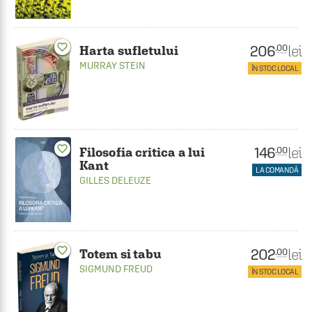
favorite_border
206
lei
.00
Harta sufletului
MURRAY STEIN
ÎN STOC LOCAL
favorite_border
146
lei
.00
Filosofia critica a lui
Kant
LA COMANDĂ
GILLES DELEUZE
favorite_border
202
lei
.00
Totem si tabu
SIGMUND FREUD
ÎN STOC LOCAL