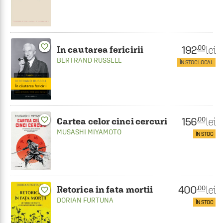
favorite_border
192
lei
.00
In cautarea fericirii
BERTRAND RUSSELL
ÎN STOC LOCAL
156
lei
favorite_border
.00
Cartea celor cinci cercuri
MUSASHI MIYAMOTO
ÎN STOC
400
lei
.00
Retorica in fata mortii
favorite_border
DORIAN FURTUNA
ÎN STOC