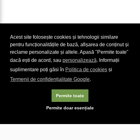
Acest site folosește cookies și tehnologii similare
pentru funcționalitățile de bază, afișarea de conținut și
reclame personalizate și altele. Apasă "Permite toate"
dacă ești de acord, sau
personalizează
. Informații
suplimentare poți găsi în
Politica de cookies
și
Termenii de confidențialitate Google
.
Permite toate
×
Acest site folosește cookie-uri. Navigând în continuare, vă
Permite doar esențiale
exprimați acordul asupra folosirii cookie-urilor.
Aflați mai
multe.
Linkuri utile

DESPRE CARTURESTI.MD