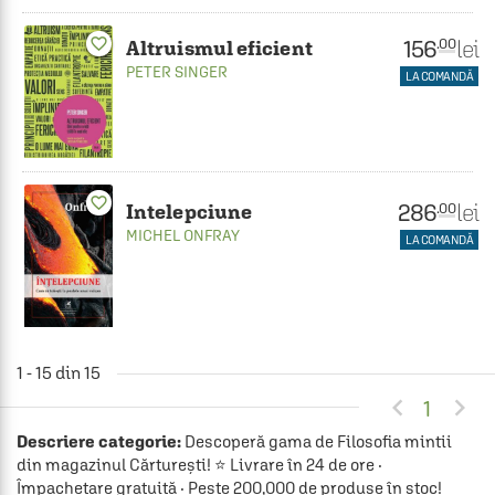
favorite_border
156
lei
.00
Altruismul eficient
PETER SINGER
LA COMANDĂ
favorite_border
286
lei
.00
Intelepciune
MICHEL ONFRAY
LA COMANDĂ
1 - 15 din 15


1
Descriere categorie:
Descoperă gama de Filosofia mintii
din magazinul Cărturești! ⭐ Livrare în 24 de ore ·
Împachetare gratuită · Peste 200,000 de produse în stoc!