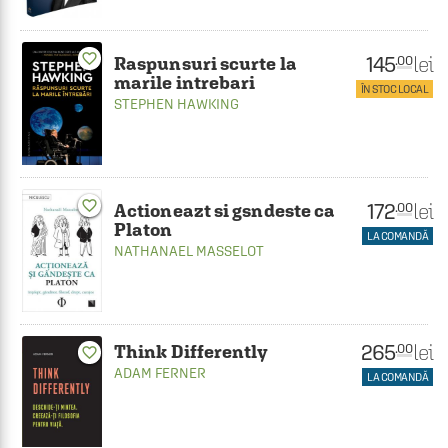
favorite_border
145
lei
.00
Raspunsuri scurte la
marile intrebari
ÎN STOC LOCAL
STEPHEN HAWKING
favorite_border
172
lei
.00
Actioneazt si gsndeste ca
Platon
LA COMANDĂ
NATHANAEL MASSELOT
265
lei
.00
Think Differently
favorite_border
ADAM FERNER
LA COMANDĂ