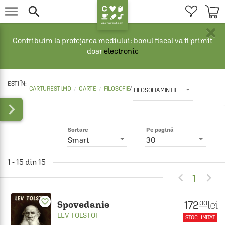


×
Contribuim la protejarea mediului: bonul fiscal va fi primit
doar
electronic
CARTURESTI.MD
CARTE
FILOSOFIE
/
FILOSOFIA MINTII

Sortare
Pe pagină
Smart
30
1 - 15 din 15


1
favorite_border
172
lei
.00
Spovedanie
LEV TOLSTOI
STOC LIMITAT