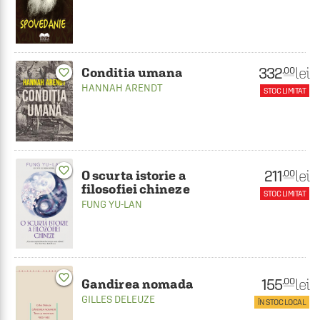
332
lei
.00
Conditia umana
favorite_border
HANNAH ARENDT
STOC LIMITAT
favorite_border
211
lei
.00
O scurta istorie a
filosofiei chineze
STOC LIMITAT
FUNG YU-LAN
favorite_border
155
lei
.00
Gandirea nomada
GILLES DELEUZE
ÎN STOC LOCAL