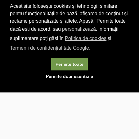
Acest site folosește cookies și tehnologii similare
pentru funcționalitățile de bază, afișarea de conținut și
reclame personalizate și altele. Apasă "Permite toate"
dacă ești de acord, sau
personalizează
. Informații
suplimentare poți găsi în
Politica de cookies
și
Termenii de confidențialitate Google
.
Permite toate
×
Acest site folosește cookie-uri. Navigând în continuare, vă
Permite doar esențiale
exprimați acordul asupra folosirii cookie-urilor.
Aflați mai
multe.
Linkuri utile

DESPRE CARTURESTI.MD

DESPRE CĂRTUREȘTI

ASISTENȚĂ

LIVRARE IN LIBRĂRIE