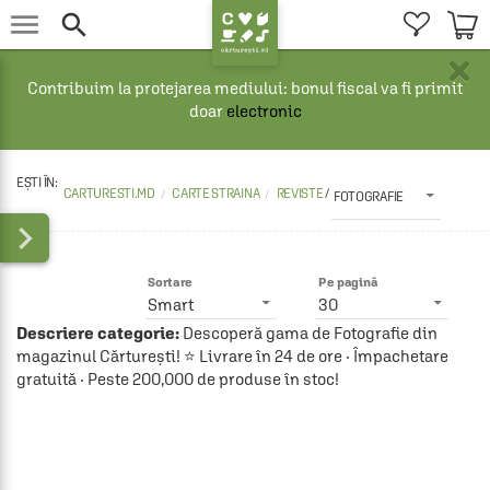


×
Contribuim la protejarea mediului: bonul fiscal va fi primit
doar
electronic
CARTURESTI.MD
CARTE STRAINA
REVISTE 
/
FOTOGRAFIE

Sortare
Pe pagină
Smart
30
Descriere categorie:
Descoperă gama de Fotografie din
magazinul Cărturești! ⭐ Livrare în 24 de ore · Împachetare
gratuită · Peste 200,000 de produse în stoc!