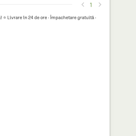


1
 Livrare în 24 de ore · Împachetare gratuită ·