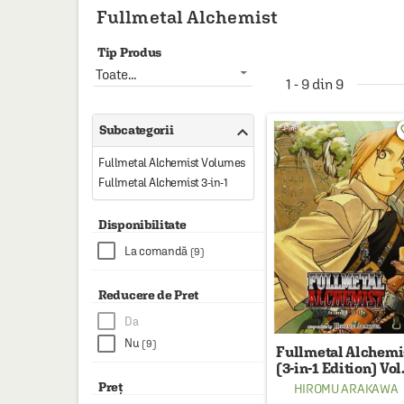
HAINE SI ACCESORII
Fullmetal Alchemist
BOARD GAMES
Tip Produs
JOCURI SI JUCARII
Toate...
1 - 9 din 9
PLAYGROUND

Subcategorii
favo
COSMETICE
Fullmetal Alchemist Volumes
DISNEY
Fullmetal Alchemist 3-in-1
CURSURI LIMBI STRAINE
Disponibilitate
PROMOȚII ȘI SELECȚII
La comandă
(9)
Reducere de Pret
Da
Nu
(9)
Fullmetal Alchemi
(3-in-1 Edition) Vol.
Preț
HIROMU ARAKAWA