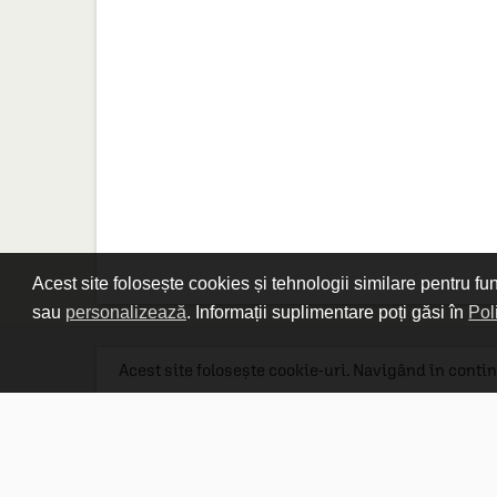
Acest site folosește cookies și tehnologii similare pentru fu
sau
personalizează
. Informații suplimentare poți găsi în
Pol
Acest site folosește cookie-uri. Navigând în contin
Linkuri utile

DESPRE CARTURESTI.MD

DESPRE CĂRTUREȘTI