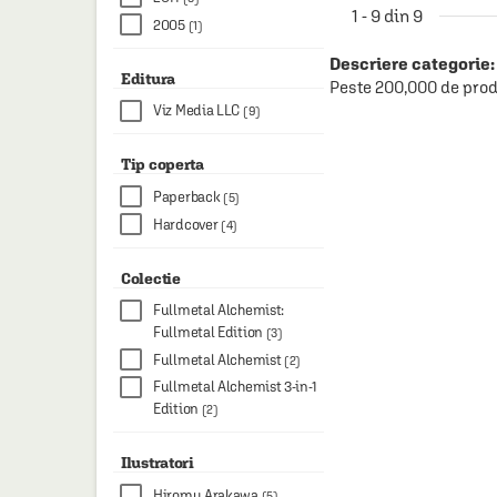
1 - 9 din 9
2005
(1)
Descriere categorie:
Editura
Peste 200,000 de prod
Viz Media LLC
(9)
Tip coperta
Paperback
(5)
Hardcover
(4)
Colectie
Fullmetal Alchemist:
Fullmetal Edition
(3)
Fullmetal Alchemist
(2)
Fullmetal Alchemist 3-in-1
Edition
(2)
Ilustratori
Hiromu Arakawa
(5)