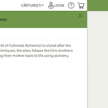
COȘUL TĂU
CĂRTUREȘTI
LOGIN
×
ronic
f Fullmetal Alchemist is styled after the 
hniques, the story follows the Elric brothers 
ng their mother back to life using alchemy.