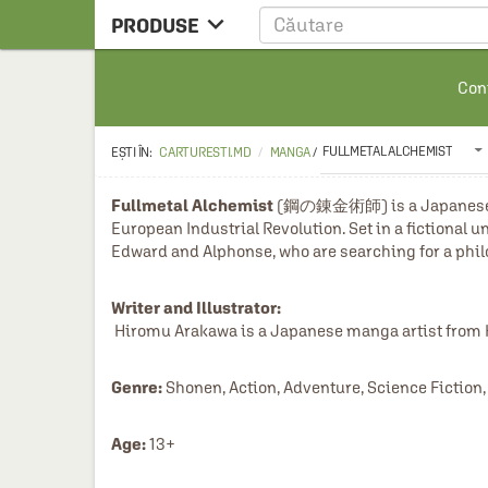

PRODUSE
CARTE
Cont
CARTE STRAINA
CARTE RUSA
FULLMETAL ALCHEMIST
CARTURESTI.MD
MANGA
/
RAFTURI ALESE
Fullmetal Alchemist
 (鋼の錬金術師) is a Japanese man
MANGA
European Industrial Revolution. Set in a fictional u
Edward and Alphonse, who are searching for a philos
SCOLARESTI
MUZICA
Writer and Illustrator:
 Hiromu Arakawa is a Japanese manga artist from 
HOME & DECO
FILM
Genre:
 Shonen, Action, Adventure, Science Fictio
PAPETARIE
Age:
 13+
CEAI & ACCESORII