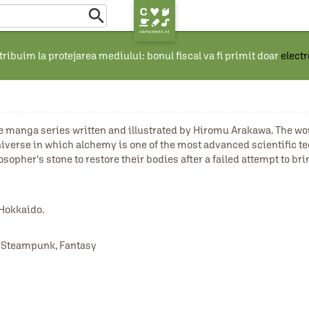

ribuim la protejarea mediului: bonul fiscal va fi primit doar
elect
ga series written and illustrated by Hiromu Arakawa. The world o
niverse in which alchemy is one of the most advanced scientific tec
opher's stone to restore their bodies after a failed attempt to bri
Hokkaido.
n, Steampunk, Fantasy