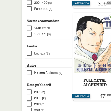
309
.00
200 - 400
(5)
LA COMANDĂ
Peste 400
(4)
favo
Varsta recomandata
14-16 ani
(8)
16-18 ani
(5)
Limba
Engleza
(9)
Autor
Hiromu Arakawa
(9)
FULLMETAL
ALCHEMIST:
Data publicarii
FULLMETAL EDITI
2021
(2)
VOL. 11 / HIROMU
471
.00
LA COMANDĂ
ARAKAWA
2020
(2)
2013
(1)
2011
(3)