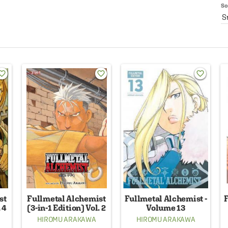
So
S
rite_border
favorite_border
favorite_border
st
Fullmetal Alchemist
Fullmetal Alchemist -
F
 4
(3-in-1 Edition) Vol. 2
Volume 13
HIROMU ARAKAWA
HIROMU ARAKAWA