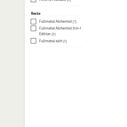
Serie
Fullmetal Alchemist
(7)
Fullmetal Alchemist 3-in-1
Edition
(2)
Fullmetal alch
(1)