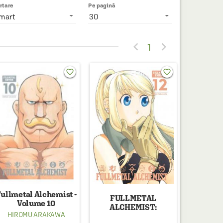
rtare
Pe pagină
mart
30


1
favorite_border
favorite_border
ullmetal Alchemist -
FULLMETAL
Volume 10
ALCHEMIST:
HIROMU ARAKAWA
FULLMETAL EDITION