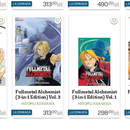
313
490
lei
lei
lei
.00
.00
LA COMANDĂ
LA COMANDĂ
LA
rite_border
favorite_border
favorite_border
Fullmetal Alchemist
Fullmetal Alchemist
F
(3-in-1 Edition) Vol. 3
(3-in-1 Edition) Vol. 1
HIROMU ARAKAWA
HIROMU ARAKAWA
ON
313
298
lei
lei
lei
.00
.00
LA COMANDĂ
LA COMANDĂ
LA