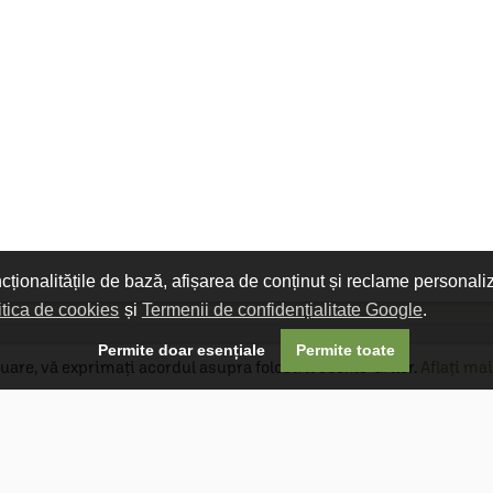
ncționalitățile de bază, afișarea de conținut și reclame personali
itica de cookies
și
Termenii de confidențialitate Google
.

Permite doar esențiale
Permite toate
uare, vă exprimați acordul asupra folosirii cookie-urilor.
Aflați mai
Livrare gratuită
Livrarea comenzilor este gratuită dacă
produsele livrate într-un singur colet depășesc
valoarea de 400 MDL în orașul Chișinău și 600
MDL în restul Republicii Moldova.