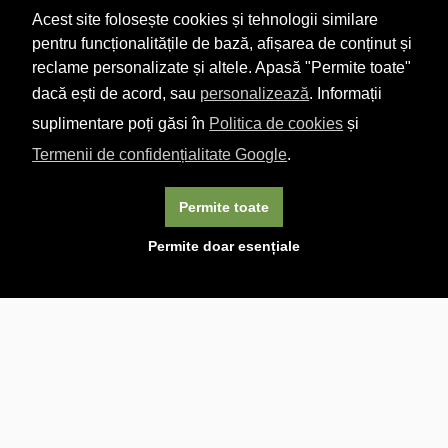
Acest site folosește cookies și tehnologii similare
pentru funcționalitățile de bază, afișarea de conținut și
reclame personalizate și altele. Apasă "Permite toate"
dacă ești de acord, sau
personalizează
. Informații
suplimentare poți găsi în
Politica de cookies
și
Termenii de confidențialitate Google
.
Permite toate
×
Acest site folosește cookie-uri. Navigând în continuare, vă
Permite doar esențiale
exprimați acordul asupra folosirii cookie-urilor.
Aflați mai
multe.
Linkuri utile

DESPRE CARTURESTI.MD

DESPRE CĂRTUREȘTI

ASISTENȚĂ

LIVRARE IN LIBRĂRIE