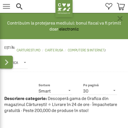


×
Contribuim la protejarea mediului: bonul fiscal va fi primit
doar
electronic
CARTURESTI.MD
CARTE RUSA
COMPUTERE SI INTERNET
/

GRAFICA
Sortare
Pe pagină
Smart
30
Descriere categorie:
Descoperă gama de Grafica din
magazinul Cărturești! ⭐ Livrare în 24 de ore · Împachetare
gratuită · Peste 200,000 de produse în stoc!