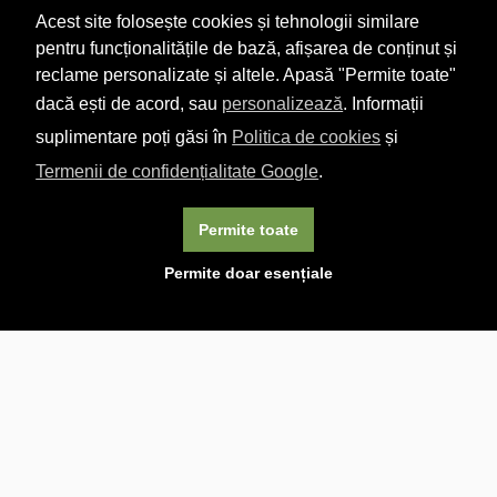
Acest site folosește cookies și tehnologii similare
pentru funcționalitățile de bază, afișarea de conținut și
reclame personalizate și altele. Apasă "Permite toate"
dacă ești de acord, sau
personalizează
. Informații
suplimentare poți găsi în
Politica de cookies
și
Termenii de confidențialitate Google
.
Permite toate
×
Acest site folosește cookie-uri. Navigând în continuare, vă
Permite doar esențiale
exprimați acordul asupra folosirii cookie-urilor.
Aflați mai
multe.
Linkuri utile

DESPRE CARTURESTI.MD

DESPRE CĂRTUREȘTI

ASISTENȚĂ

LIVRARE IN LIBRĂRIE