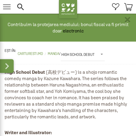


×
Contribuim la protejarea mediului: bonul fiscal va fi primit
doar
electronic
CARTURESTI.MD
MANGA
/
HIGH SCHOOL DEBUT

High School Debut
 (高校デビュー) is a shojo romantic 
comedy manga by Kazune Kawahara. The series follows the 
relationship between Haruna Nagashima, an enthusiastic 
former softball star, and Yoh Komiyama, the cool boy she 
convinces to coach her in romance. It has been praised by 
reviewers as a standard shojo manga premise made highly 
entertaining by Kawahara's handling of the characters, 
particularly the romantic leads, and artwork.
Writer and Illustrator: