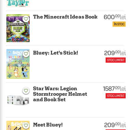
600
lei
.00
The Minecraft Ideas Book
favorite_border
ÎN STOC
209
lei
.00
Bluey: Let's Stick!
favorite_border
STOC LIMITAT
1587
lei
.00
Star Wars: Legion
favorite_border
Stormtrooper Helmet
STOC LIMITAT
and Book Set
209
lei
.00
Meet Bluey!
favorite_border