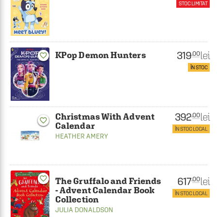
STOC LIMITAT
319
lei
.00
KPop Demon Hunters
favorite_border
ÎN STOC
392
lei
.00
Christmas With Advent
favorite_border
Calendar
ÎN STOC LOCAL
HEATHER AMERY
favorite_border
617
lei
.00
The Gruffalo and Friends
- Advent Calendar Book
ÎN STOC LOCAL
Collection
JULIA DONALDSON