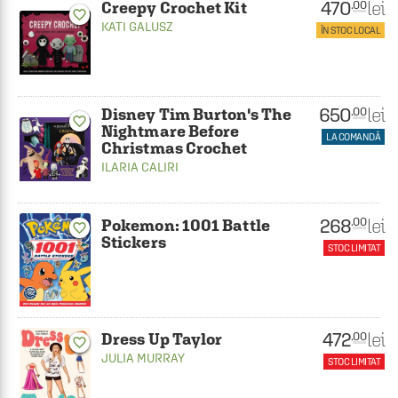
470
lei
.00
Creepy Crochet Kit
favorite_border
KATI GALUSZ
ÎN STOC LOCAL
650
lei
.00
Disney Tim Burton's The
favorite_border
Nightmare Before
LA COMANDĂ
Christmas Crochet
ILARIA CALIRI
268
lei
.00
Pokemon: 1001 Battle
favorite_border
Stickers
STOC LIMITAT
472
lei
.00
Dress Up Taylor
favorite_border
JULIA MURRAY
STOC LIMITAT