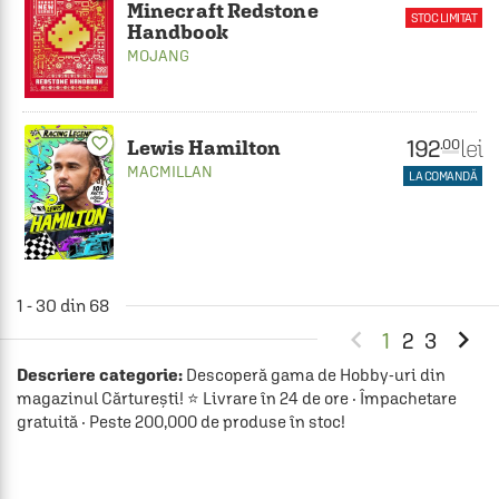
Minecraft Redstone
STOC LIMITAT
Handbook
MOJANG
favorite_border
192
lei
.00
Lewis Hamilton
MACMILLAN
LA COMANDĂ
1 - 30 din 68


1
2
3
Descriere categorie:
Descoperă gama de Hobby-uri din
magazinul Cărturești! ⭐ Livrare în 24 de ore · Împachetare
gratuită · Peste 200,000 de produse în stoc!