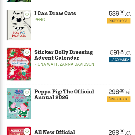
536
lei
.00
I Can Draw Cats
favorite_border
PENG
ÎN STOC LOCAL
591
lei
.00
Sticker Dolly Dressing
favorite_border
Advent Calendar
LA COMANDĂ
FIONA WATT
,
ZANNA DAVIDSON
298
lei
.00
Peppa Pig: The Official
favorite_border
Annual 2026
ÎN STOC LOCAL
298
lei
.00
favorite_border
All New Official