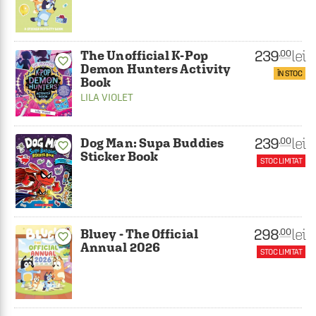
239
lei
.00
The Unofficial K-Pop
favorite_border
Demon Hunters Activity
ÎN STOC
Book
LILA VIOLET
239
lei
.00
Dog Man: Supa Buddies
favorite_border
Sticker Book
STOC LIMITAT
298
lei
.00
Bluey - The Official
favorite_border
Annual 2026
STOC LIMITAT