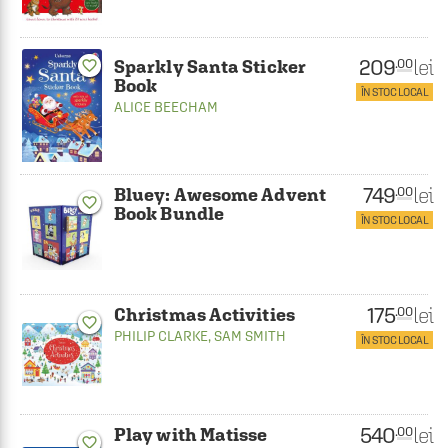
209
lei
.00
Sparkly Santa Sticker
favorite_border
Book
ÎN STOC LOCAL
ALICE BEECHAM
749
lei
.00
Bluey: Awesome Advent
favorite_border
Book Bundle
ÎN STOC LOCAL
175
lei
.00
Christmas Activities
favorite_border
PHILIP CLARKE
,
SAM SMITH
ÎN STOC LOCAL
540
lei
.00
Play with Matisse
favorite_border