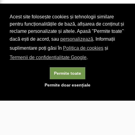
Acest site folosește cookies și tehnologii similare
pentru funcționalitățile de bază, afișarea de conținut și
reclame personalizate și altele. Apasă "Permite toate"
dacă ești de acord, sau
personalizează
. Informații
suplimentare poți găsi în
Politica de cookies
și
Termenii de confidențialitate Google
.
Permite toate
×
Acest site folosește cookie-uri. Navigând în continuare, vă
Permite doar esențiale
exprimați acordul asupra folosirii cookie-urilor.
Aflați mai
multe.
Linkuri utile

DESPRE CARTURESTI.MD

DESPRE CĂRTUREȘTI

ASISTENȚĂ