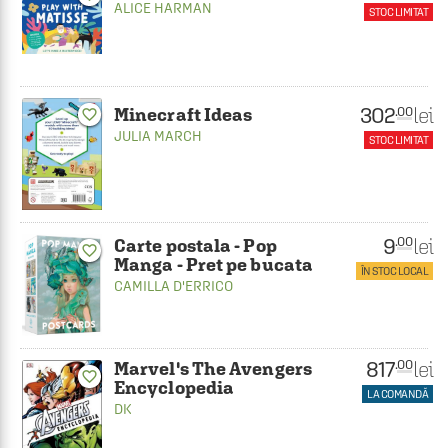
ALICE HARMAN
STOC LIMITAT
302
lei
.00
Minecraft Ideas
favorite_border
JULIA MARCH
STOC LIMITAT
9
lei
.00
Carte postala - Pop
favorite_border
Manga - Pret pe bucata
ÎN STOC LOCAL
CAMILLA D'ERRICO
817
lei
.00
Marvel's The Avengers
favorite_border
Encyclopedia
LA COMANDĂ
DK