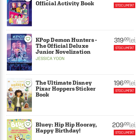
Official Activity Book
STOC LIMITAT
319
favorite_border
lei
.00
KPop Demon Hunters -
The Official Deluxe
STOC LIMITAT
Junior Novelization
JESSICA YOON
196
lei
.00
The Ultimate Disney
favorite_border
Pixar Hoppers Sticker
STOC LIMITAT
Book
209
lei
.00
Bluey: Hip Hip Hooray,
favorite_border
Happy Birthday!
STOC LIMITAT