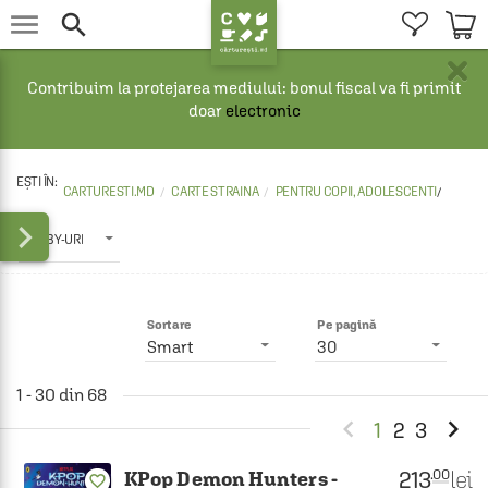


×
Contribuim la protejarea mediului: bonul fiscal va fi primit
doar
electronic
CARTURESTI.MD
CARTE STRAINA
PENTRU COPII, ADOLESCENTI
/

HOBBY-URI
Sortare
Pe pagină
Smart
30
1 - 30 din 68


1
2
3
213
lei
.00
KPop Demon Hunters -
favorite_border