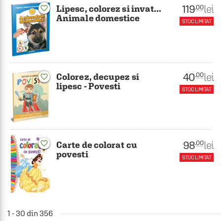
119
lei
.00
Lipesc, colorez si invat...
favorite_border
Animale domestice
STOC LIMITAT
40
lei
.00
Colorez, decupez si
favorite_border
lipesc - Povesti
STOC LIMITAT
98
lei
favorite_border
.00
Carte de colorat cu
povesti
STOC LIMITAT
1 - 30 din 356