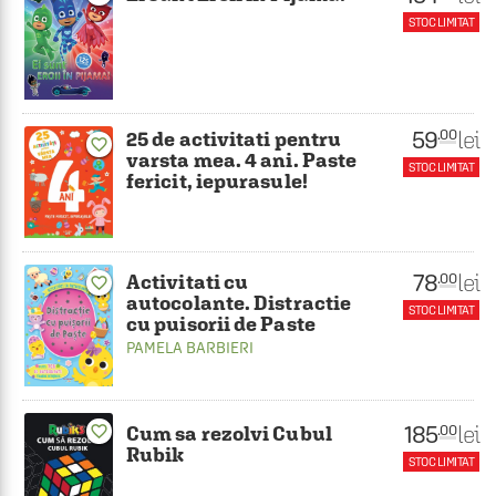
STOC LIMITAT
59
lei
.00
25 de activitati pentru
favorite_border
varsta mea. 4 ani. Paste
STOC LIMITAT
fericit, iepurasule!
78
lei
.00
Activitati cu
favorite_border
autocolante. Distractie
STOC LIMITAT
cu puisorii de Paste
PAMELA BARBIERI
185
lei
.00
Cum sa rezolvi Cubul
favorite_border
Rubik
STOC LIMITAT