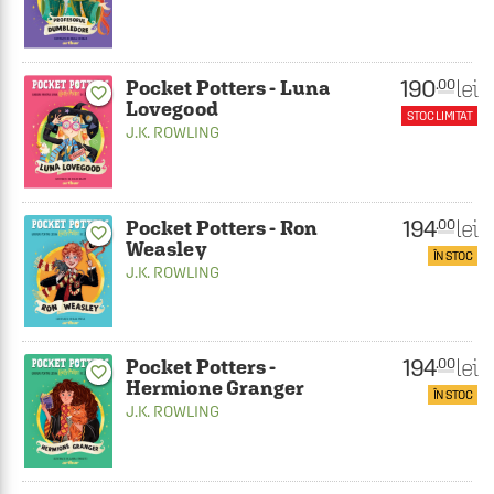
190
lei
.00
Pocket Potters - Luna
favorite_border
Lovegood
STOC LIMITAT
J.K. ROWLING
194
lei
.00
Pocket Potters - Ron
favorite_border
Weasley
ÎN STOC
J.K. ROWLING
194
lei
.00
Pocket Potters -
favorite_border
Hermione Granger
ÎN STOC
J.K. ROWLING