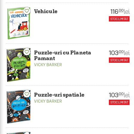
116
lei
.00
Vehicule
favorite_border
STOC LIMITAT
103
lei
.00
favorite_border
Puzzle-uri cu Planeta
Pamant
STOC LIMITAT
VICKY BARKER
103
lei
favorite_border
.00
Puzzle-uri spatiale
VICKY BARKER
STOC LIMITAT