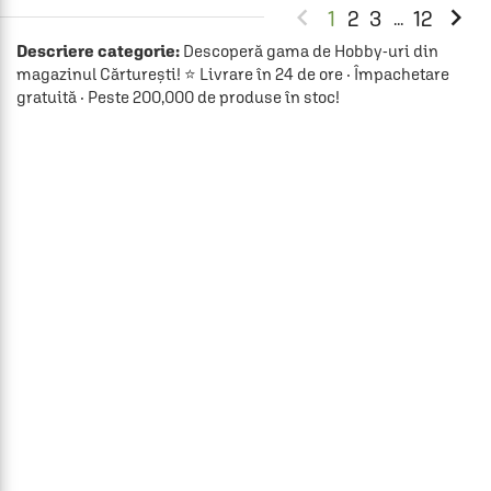


1
2
3
12
...
Descriere categorie:
Descoperă gama de Hobby-uri din
magazinul Cărturești! ⭐ Livrare în 24 de ore · Împachetare
gratuită · Peste 200,000 de produse în stoc!