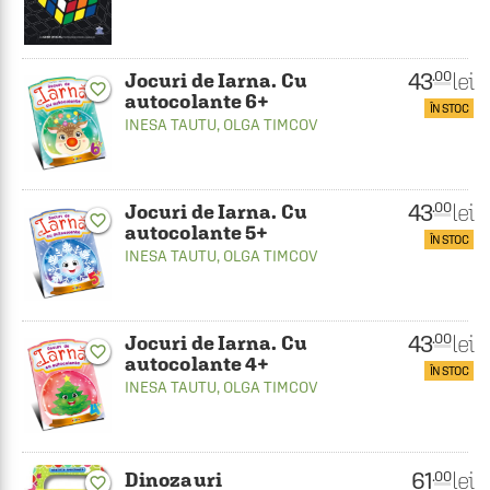
43
lei
.00
Jocuri de Iarna. Cu
favorite_border
autocolante 6+
ÎN STOC
INESA TAUTU
,
OLGA TIMCOV
43
lei
.00
Jocuri de Iarna. Cu
favorite_border
autocolante 5+
ÎN STOC
INESA TAUTU
,
OLGA TIMCOV
43
lei
.00
Jocuri de Iarna. Cu
favorite_border
autocolante 4+
ÎN STOC
INESA TAUTU
,
OLGA TIMCOV
61
lei
.00
Dinozauri
favorite_border