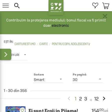


×
Contribuim la protejarea mediului: bonul fiscal va fi primit
doar
electronic
CARTURESTI.MD
CARTE
PENTRU COPII, ADOLESCENTI
/

HOBBY-URI
Sortare
Pe pagină
Smart
30
1 - 30 din 356


1
2
3
12
...
154
lei
.00
Ei sunt Eroii in Pijama!
favorite_border