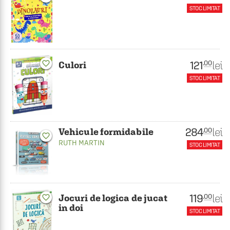
STOC LIMITAT
121
lei
favorite_border
.00
Culori
STOC LIMITAT
284
lei
.00
Vehicule formidabile
favorite_border
RUTH MARTIN
STOC LIMITAT
119
lei
.00
Jocuri de logica de jucat
favorite_border
in doi
STOC LIMITAT