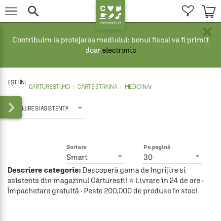


×
Contribuim la protejarea mediului: bonul fiscal va fi primit
doar
electronic
CARTURESTI.MD
CARTE STRAINA
MEDICINA
/

INGRIJIRE SI ASISTENTA
Sortare
Pe pagină
Smart
30
Descriere categorie:
Descoperă gama de Ingrijire si
asistenta din magazinul Cărturești! ⭐ Livrare în 24 de ore ·
Împachetare gratuită · Peste 200,000 de produse în stoc!