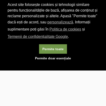
Acest site folosește cookies și tehnologii similare
pentru funcționalitățile de bază, afișarea de conținut și
reclame personalizate și altele. Apasă "Permite toate"
dacă ești de acord, sau
personalizează
. Informații
suplimentare poți găsi în
Politica de cookies
și
Termenii de confidențialitate Google
.
Permite toate
×
Acest site folosește cookie-uri. Navigând în continuare, vă
Permite doar esențiale
exprimați acordul asupra folosirii cookie-urilor.
Aflați mai
multe.
Linkuri utile

DESPRE CARTURESTI.MD

DESPRE CĂRTUREȘTI

ASISTENȚĂ

LIVRARE IN LIBRĂRIE