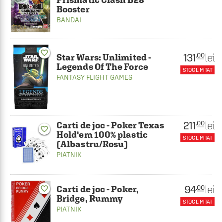
Booster
BANDAI
favorite_border
131
lei
.00
Star Wars: Unlimited -
Legends Of The Force
STOC LIMITAT
FANTASY FLIGHT GAMES
211
lei
.00
Carti de joc - Poker Texas
favorite_border
Hold'em 100% plastic
STOC LIMITAT
(Albastru/Rosu)
PIATNIK
94
lei
.00
Carti de joc - Poker,
favorite_border
Bridge, Rummy
STOC LIMITAT
PIATNIK