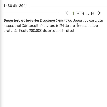
1 - 30 din 264


1
2
3
9
...
Descriere categorie:
Descoperă gama de Jocuri de carti din
magazinul Cărturești! ⭐ Livrare în 24 de ore · Împachetare
gratuită · Peste 200,000 de produse în stoc!