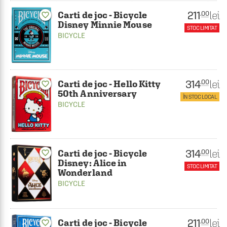
211
lei
.00
Carti de joc - Bicycle
favorite_border
Disney Minnie Mouse
STOC LIMITAT
BICYCLE
314
lei
.00
Carti de joc - Hello Kitty
favorite_border
50th Anniversary
ÎN STOC LOCAL
BICYCLE
314
lei
.00
Carti de joc - Bicycle
favorite_border
Disney: Alice in
STOC LIMITAT
Wonderland
BICYCLE
211
lei
.00
Carti de joc - Bicycle
favorite_border