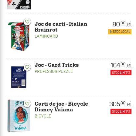
favorite_border
80
lei
.00
Joc de carti - Italian
Brainrot
ÎN STOC LOCAL
LAMINCARD
164
lei
.00
Joc - Card Tricks
favorite_border
PROFESSOR PUZZLE
STOC LIMITAT
305
lei
.00
Carti de joc - Bicycle
favorite_border
Disney Vaiana
STOC LIMITAT
BICYCLE