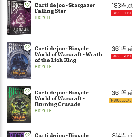
183
lei
.00
Carti de joc - Stargazer
favorite_border
Falling Star
STOC LIMITAT
BICYCLE
361
favorite_border
lei
.00
Carti de joc - Bicycle
World of Warcraft - Wrath
STOC LIMITAT
of the Lich King
BICYCLE
favorite_border
361
lei
.00
Carti de joc - Bicycle
World of Warcraft -
ÎN STOC LOCAL
Burning Crusade
BICYCLE
314
lei
.00
Carti de joc - Bicycle
favorite_border