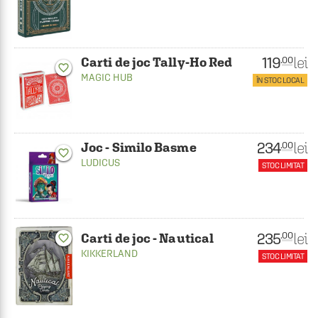
119
lei
.00
Carti de joc Tally-Ho Red
favorite_border
MAGIC HUB
ÎN STOC LOCAL
234
lei
.00
Joc - Similo Basme
favorite_border
LUDICUS
STOC LIMITAT
235
lei
.00
Carti de joc - Nautical
favorite_border
KIKKERLAND
STOC LIMITAT