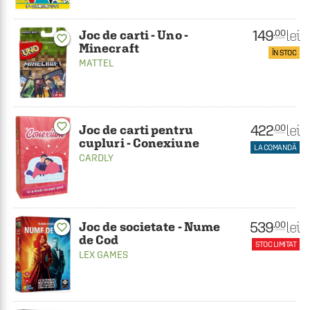
149
lei
.00
Joc de carti - Uno -
favorite_border
Minecraft
ÎN STOC
MATTEL
favorite_border
422
lei
.00
Joc de carti pentru
cupluri - Conexiune
LA COMANDĂ
CARDLY
539
lei
.00
Joc de societate - Nume
favorite_border
de Cod
STOC LIMITAT
LEX GAMES