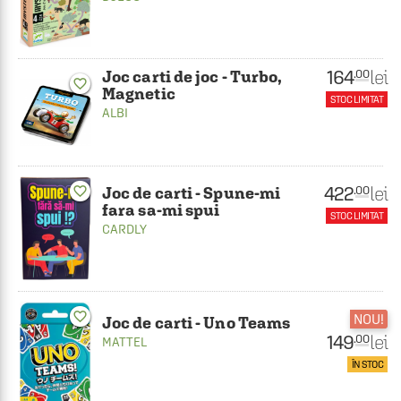
164
lei
.00
Joc carti de joc - Turbo,
favorite_border
Magnetic
STOC LIMITAT
ALBI
422
lei
.00
favorite_border
Joc de carti - Spune-mi
fara sa-mi spui
STOC LIMITAT
CARDLY
favorite_border
NOU!
Joc de carti - Uno Teams
149
lei
.00
MATTEL
ÎN STOC