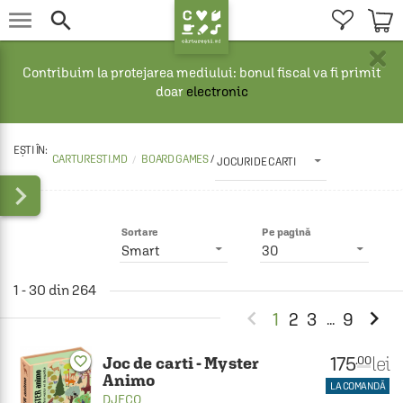


×
Contribuim la protejarea mediului: bonul fiscal va fi primit
doar
electronic
CARTURESTI.MD
BOARD GAMES 
/
JOCURI DE CARTI

Sortare
Pe pagină
Smart
30
1 - 30 din 264


1
2
3
9
...
175
lei
.00
favorite_border
Joc de carti - Myster
Animo
LA COMANDĂ
DJECO