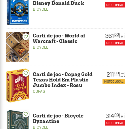
Disney Donald Duck
STOC LIMITAT
BICYCLE
361
lei
.00
Carti de joc - World of
favorite_border
Warcraft - Classic
STOC LIMITAT
BICYCLE
211
lei
favorite_border
.00
Carti de joc - Copag Gold
Texas Hold Em Plastic
ÎN STOC LOCAL
Jumbo Index - Rosu
COPAG
favorite_border
314
lei
.00
Carti de joc - Bicycle
Byzantine
STOC LIMITAT
BICYCLE