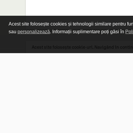
Acest site folosește cookies și tehnologii similare pentru fu
sau
personalizează
. Informații suplimentare poți găsi în
Pol
Acest site folosește cookie-uri. Navigând în contin
Linkuri utile

DESPRE CARTURESTI.MD

DESPRE CĂRTUREȘTI

ASISTENȚĂ

LIVRARE IN LIBRĂRIE

COSTURI DE TRANSPORT

POLITICA DE CONFIDENȚIALITATE

POLITICA DE RETUR