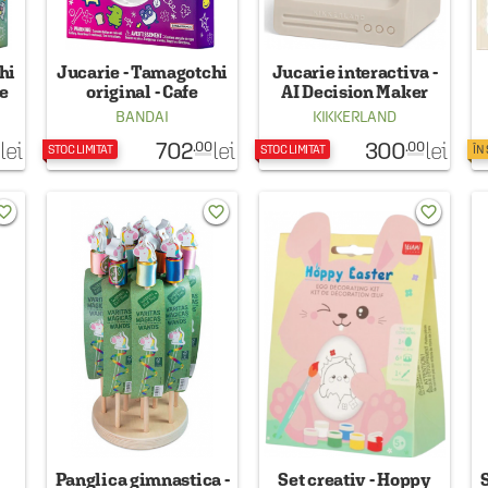
hi
Jucarie - Tamagotchi
Jucarie interactiva -
ce
original - Cafe
AI Decision Maker
BANDAI
KIKKERLAND
702
300
lei
lei
lei
.00
.00
STOC LIMITAT
STOC LIMITAT
ÎN
rite_border
favorite_border
favorite_border
Panglica gimnastica -
Set creativ - Hoppy
S