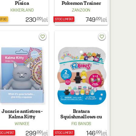
Pisica
Pokemon Trainer
Expert (RO)
KIKKERLAND
ZANZOON
230
749
lei
lei
.00
.00
 STOC
STOC LIMITAT
favorite_border
favorite_border
Jucarie antistres -
Bratara
Kalma Kitty
Squishmallows cu
figurina ascunsa
WINKEE
FIG BANDS
(produs surpriza, pret
299
146
lei
lei
.00
.00
pe bucata)
OC LIMITAT
STOC LIMITAT