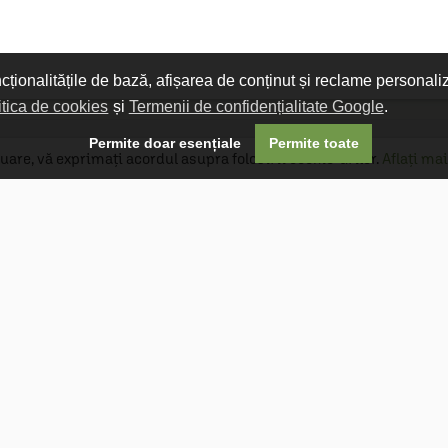
ncționalitățile de bază, afișarea de conținut și reclame personali
itica de cookies
și
Termenii de confidențialitate Google
.

Permite doar esențiale
Permite toate
uare, vă exprimați acordul asupra folosirii cookie-urilor.
Aflați mai
Livrare gratuită
Livrarea comenzilor este gratuită dacă
produsele livrate într-un singur colet depășesc
valoarea de 400 MDL în orașul Chișinău și 600
MDL în restul Republicii Moldova.
Follow Us