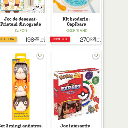
Joc de desenat -
Kit broderie -
Prieteni din ograda
Capibara
DJECO
KIKKERLAND
198
270
lei
lei
.00
.00
 STOC LOCAL
STOC LIMITAT
favorite_border
favorite_border
et 3 mingi antistres -
Joc interactiv -