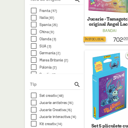
Franta
(117)
Italia
(61)
Jucarie - Tamagotc
original Angel La
Spania
(25)
BANDAI
China
(9)
702
.00
Olanda
(3)
ÎN STOC LOCAL
SUA
(3)
Germania
(2)
favo
Marea Britanie
(2)
Polonia
(2)
Suedia
(2)
Belgia
(1)

Tip
Set creativ
(48)
Jucarie antistres
(16)
Jucarie Creativa
(15)
Jucarie interactiva
(14)
Kit creativ
(14)
Set 5 pliculete cu