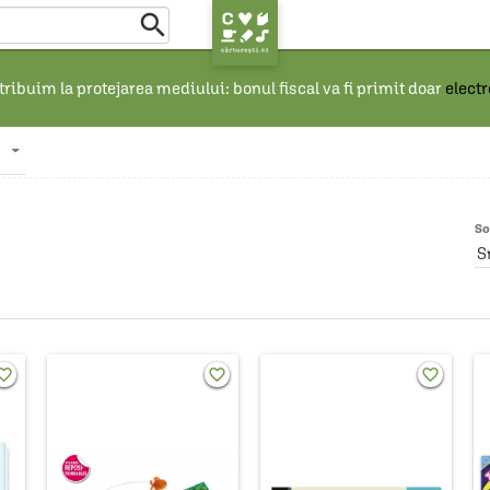

ribuim la protejarea mediului: bonul fiscal va fi primit doar
elect
So
S
rite_border
favorite_border
favorite_border