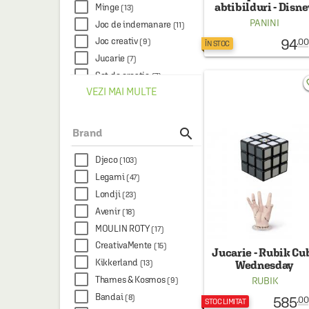
abtibilduri - Disn
Minge
(13)
Stitch - Un album
PANINI
Joc de indemanare
(11)
super
94
Joc creativ
.00
(9)
ÎN STOC
Jucarie
(7)
Set de creatie
(7)
favo
VEZI MAI MULTE
Abtibilduri
(6)
Cuburi
(5)
Kit pentru cusut
(5)

Brand
Set desen
(5)
Djeco
Set stickere
(103)
(5)
Legami
Titirez
(47)
(5)
Londji
Zmeu
(23)
(5)
Avenir
Caleidoscop
(18)
(4)
MOULIN ROTY
Joc educativ
(17)
(4)
CreativaMente
Jucarie muzicala
(15)
(4)
Jucarie - Rubik Cub
Kikkerland
Set joaca
(13)
Wednesday
(4)
Thames & Kosmos
Joc interactiv
RUBIK
(9)
(3)
Bandai
Jucarie creativa
(8)
585
(3)
.00
STOC LIMITAT