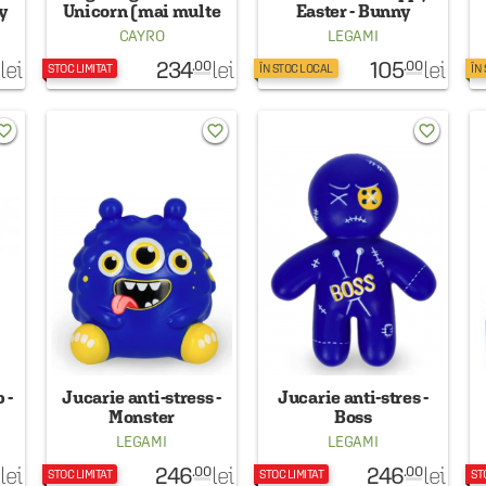
ey
Unicorn (mai multe
Easter - Bunny
culori, pret pe bucata)
CAYRO
LEGAMI
234
105
lei
lei
lei
.00
.00
STOC LIMITAT
ÎN STOC LOCAL
ÎN
rite_border
favorite_border
favorite_border
 -
Jucarie anti-stress -
Jucarie anti-stres -
Monster
Boss
LEGAMI
LEGAMI
246
246
lei
lei
lei
.00
.00
STOC LIMITAT
STOC LIMITAT
ST