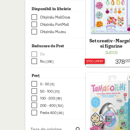
HAINE SI ACCESORII
Disponibil în librărie
BOARD GAMES
Chișinău MallDova
JOCURI SI JUCARII
Chișinău PortMall
Chișinău Muzeu
PLAYGROUND
Set creativ - Marge
COSMETICE
si figurine
Reducere de Pret
DJECO
Da
DISNEY
378
.00
Nu
STOC LIMITAT
(336)
CURSURI LIMBI STRAINE
PROMOȚII ȘI SELECȚII
Preț
favo
0 - 50
(6)
50 - 100
(20)
100 - 200
(89)
200 - 400
(155)
Peste 400
(66)

Tara de origine