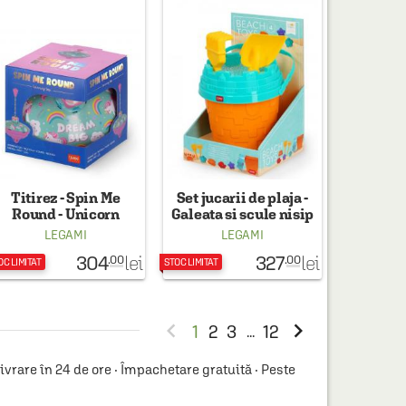
Titirez - Spin Me
Set jucarii de plaja -
Round - Unicorn
Galeata si scule nisip
LEGAMI
LEGAMI
304
327
lei
lei
.00
.00
OC LIMITAT
STOC LIMITAT


1
2
3
12
...
rare în 24 de ore · Împachetare gratuită · Peste