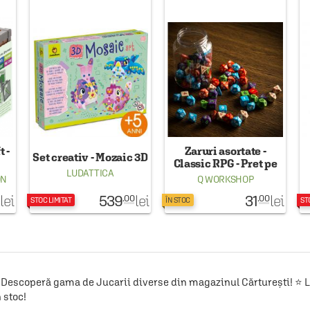
t -
Zaruri asortate -
Set creativ - Mozaic 3D
Classic RPG - Pret pe
LUDATTICA
bucata
ON
Q WORKSHOP
539
31
lei
lei
lei
.00
.00
STOC LIMITAT
ÎN STOC
ST
Descoperă gama de Jucarii diverse din magazinul Cărturești! ⭐ Liv
 stoc!