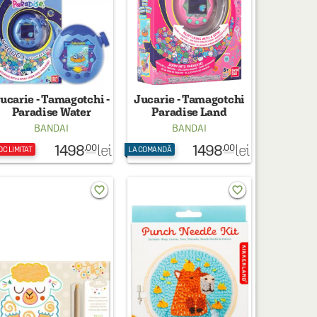
ucarie - Tamagotchi -
Jucarie - Tamagotchi
Paradise Water
Paradise Land
BANDAI
BANDAI
1498
1498
lei
lei
.00
.00
OC LIMITAT
LA COMANDĂ
favorite_border
favorite_border