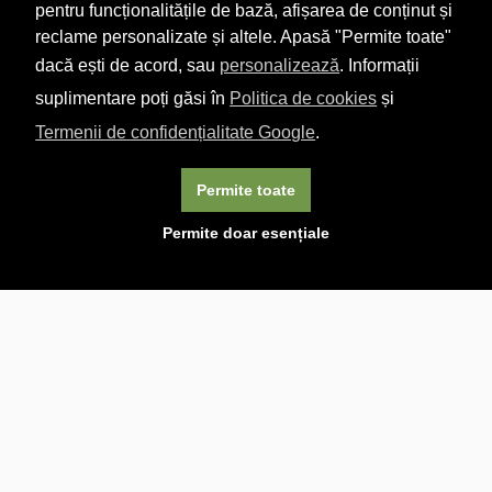
pentru funcționalitățile de bază, afișarea de conținut și
reclame personalizate și altele. Apasă "Permite toate"
dacă ești de acord, sau
personalizează
. Informații
suplimentare poți găsi în
Politica de cookies
și
Termenii de confidențialitate Google
.
Permite toate
×
Acest site folosește cookie-uri. Navigând în continuare, vă
Permite doar esențiale
exprimați acordul asupra folosirii cookie-urilor.
Aflați mai
multe.
Linkuri utile

DESPRE CARTURESTI.MD

DESPRE CĂRTUREȘTI

ASISTENȚĂ

LIVRARE IN LIBRĂRIE

COSTURI DE TRANSPORT