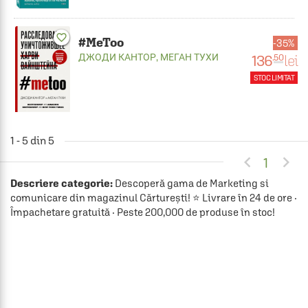
favorite_border
#MeToo
35%
ДЖОДИ КАНТОР
,
МЕГАН ТУХИ
136
lei
.50
STOC LIMITAT
1 - 5 din 5


1
Descriere categorie:
Descoperă gama de Marketing si
comunicare din magazinul Cărturești! ⭐ Livrare în 24 de ore ·
Împachetare gratuită · Peste 200,000 de produse în stoc!