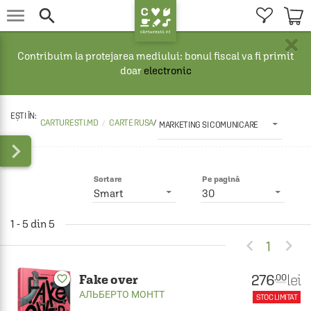


×
Contribuim la protejarea mediului: bonul fiscal va fi primit
doar
electronic
CARTURESTI.MD
CARTE RUSA
/
MARKETING SI COMUNICARE

Sortare
Pe pagină
Smart
30
1 - 5 din 5


1
276
lei
.00
Fake over
favorite_border
АЛЬБЕРТО МОНТТ
STOC LIMITAT