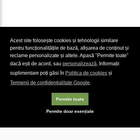
Acest site folosește cookies și tehnologii similare
pentru funcționalitățile de bază, afișarea de conținut și
reclame personalizate și altele. Apasă "Permite toate"
dacă ești de acord, sau
personalizează
. Informații
suplimentare poți găsi în
Politica de cookies
și
Termenii de confidențialitate Google
.
Permite toate
×
Acest site folosește cookie-uri. Navigând în continuare, vă
Permite doar esențiale
exprimați acordul asupra folosirii cookie-urilor.
Aflați mai
multe.
Linkuri utile

DESPRE CARTURESTI.MD