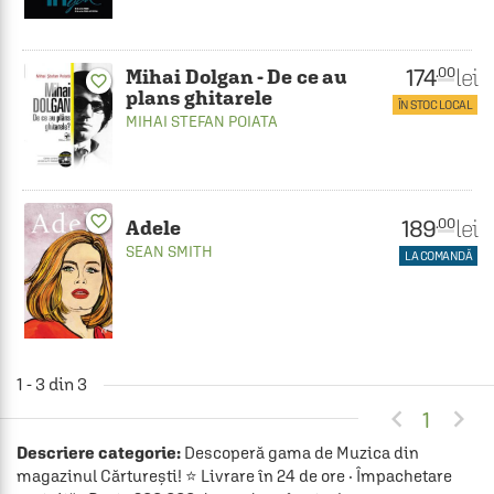
174
lei
.00
Mihai Dolgan - De ce au
favorite_border
plans ghitarele
ÎN STOC LOCAL
MIHAI STEFAN POIATA
favorite_border
189
lei
.00
Adele
SEAN SMITH
LA COMANDĂ
1 - 3 din 3


1
Descriere categorie:
Descoperă gama de Muzica din
magazinul Cărturești! ⭐ Livrare în 24 de ore · Împachetare