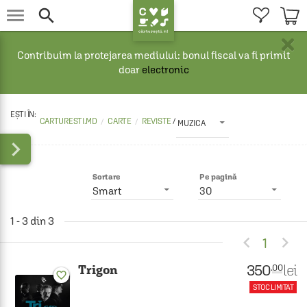


×
Contribuim la protejarea mediului: bonul fiscal va fi primit
doar
electronic
CARTURESTI.MD
CARTE
REVISTE 
/
MUZICA

Sortare
Pe pagină
Smart
30
1 - 3 din 3


1
350
lei
.00
Trigon
favorite_border
STOC LIMITAT