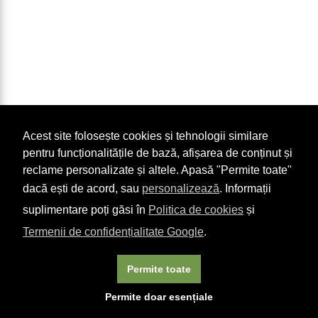
Acest site folosește cookies și tehnologii similare
pentru funcționalitățile de bază, afișarea de conținut și
reclame personalizate și altele. Apasă "Permite toate"
dacă ești de acord, sau
personalizează
. Informații
suplimentare poți găsi în
Politica de cookies
și
Termenii de confidențialitate Google
.
Permite toate
×
Acest site folosește cookie-uri. Navigând în continuare, vă
Permite doar esențiale
exprimați acordul asupra folosirii cookie-urilor.
Aflați mai