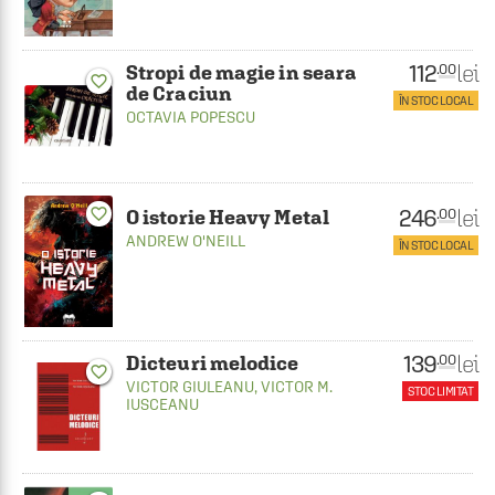
112
lei
.00
Stropi de magie in seara
favorite_border
de Craciun
ÎN STOC LOCAL
OCTAVIA POPESCU
246
favorite_border
lei
.00
O istorie Heavy Metal
ANDREW O'NEILL
ÎN STOC LOCAL
139
lei
.00
Dicteuri melodice
favorite_border
VICTOR GIULEANU
,
VICTOR M.
STOC LIMITAT
IUSCEANU