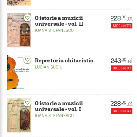
228
lei
.00
O istorie a muzicii
favorite_border
universale - vol. II
STOC LIMITAT
IOANA STEFANESCU
243
lei
favorite_border
.00
Repertoriu chitaristic
LUCIAN SUCIU
STOC LIMITAT
228
lei
.00
O istorie a muzicii
favorite_border
universale - vol. I
STOC LIMITAT
IOANA STEFANESCU