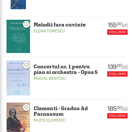
155
lei
.00
Melodii fara cuvinte
favorite_border
ELENA TOMESCU
STOC LIMITAT
139
favorite_border
lei
.00
Concertul nr. 1 pentru
pian si orchestra - Opus 5
STOC LIMITAT
PASCAL BENTOIU
185
lei
favorite_border
.00
Clementi - Gradus Ad
Parnassum
STOC LIMITAT
MUZIO CLEMENTI