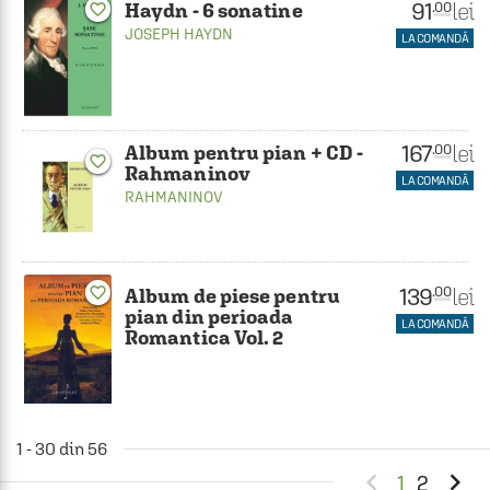
91
lei
.00
Haydn - 6 sonatine
favorite_border
JOSEPH HAYDN
LA COMANDĂ
167
lei
.00
Album pentru pian + CD -
favorite_border
Rahmaninov
LA COMANDĂ
RAHMANINOV
139
lei
favorite_border
.00
Album de piese pentru
pian din perioada
LA COMANDĂ
Romantica Vol. 2
1 - 30 din 56


1
2