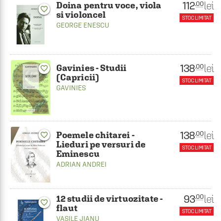
112
lei
.00
Doina pentru voce, viola
favorite_border
si violoncel
STOC LIMITAT
GEORGE ENESCU
138
lei
.00
Gavinies - Studii
favorite_border
(Capricii)
STOC LIMITAT
GAVINIES
138
lei
.00
Poemele chitarei -
favorite_border
Lieduri pe versuri de
STOC LIMITAT
Eminescu
ADRIAN ANDREI
93
lei
.00
12 studii de virtuozitate -
favorite_border
flaut
STOC LIMITAT
VASILE JIANU