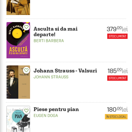
favorite_border
379
lei
.00
Asculta si da mai
departe!
STOC LIMITAT
BERTI BARBERA
185
lei
.00
Johann Strauss - Valsuri
favorite_border
JOHANN STRAUSS
STOC LIMITAT
180
lei
.00
Piese pentru pian
favorite_border
EUGEN DOGA
ÎN STOC LOCAL