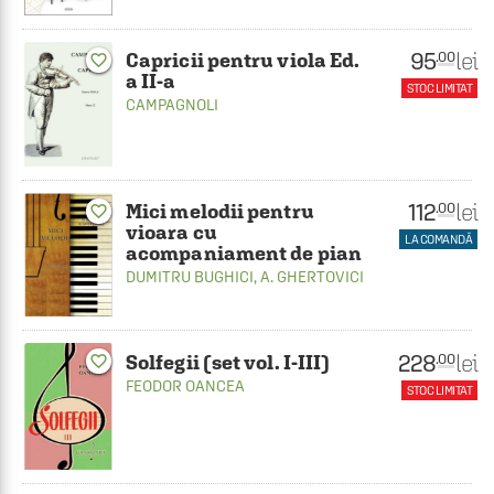
95
lei
.00
Capricii pentru viola Ed.
favorite_border
a II-a
STOC LIMITAT
CAMPAGNOLI
112
lei
.00
Mici melodii pentru
favorite_border
vioara cu
LA COMANDĂ
acompaniament de pian
DUMITRU BUGHICI
,
A. GHERTOVICI
228
lei
.00
Solfegii (set vol. I-III)
favorite_border
FEODOR OANCEA
STOC LIMITAT