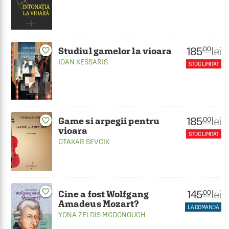
185
lei
.00
Studiul gamelor la vioara
favorite_border
IOAN KESSARIS
STOC LIMITAT
185
lei
.00
Game si arpegii pentru
favorite_border
vioara
STOC LIMITAT
OTAKAR SEVCIK
favorite_border
145
lei
.00
Cine a fost Wolfgang
Amadeus Mozart?
LA COMANDĂ
YONA ZELDIS MCDONOUGH