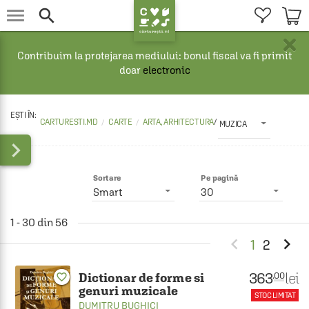


×
Contribuim la protejarea mediului: bonul fiscal va fi primit
doar
electronic
CARTURESTI.MD
CARTE
ARTA, ARHITECTURA
/
MUZICA

Sortare
Pe pagină
Smart
30
1 - 30 din 56


1
2
363
lei
.00
Dictionar de forme si
favorite_border
genuri muzicale
STOC LIMITAT
DUMITRU BUGHICI