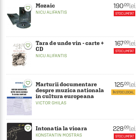
190
lei
.00
Mozaic
favorite_border
NICU ALIFANTIS
STOC LIMITAT
167
lei
.00
Tara de unde vin - carte +
favorite_border
CD
STOC LIMITAT
NICU ALIFANTIS
125
favorite_border
lei
.00
Marturii documentare
despre muzica nationala
ÎN STOC LOCAL
in cultura europeana
VICTOR GHILAS
228
lei
.00
Intonatia la vioara
favorite_border
KONSTANTIN MOSTRAS
STOC LIMITAT