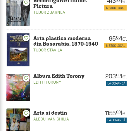
413
lei
Reconfigurari fluide.
favorite_border
Pictura
ÎN STOC LOCAL
TUDOR ZBARNEA
95
lei
.00
Arta plastica moderna
favorite_border
din Basarabia. 1870-1940
ÎN STOC LOCAL
TUDOR STAVILA
203
lei
.00
Album Edith Torony
favorite_border
EDITH TORONY
LA COMANDĂ
1155
lei
.00
Arta si destin
favorite_border
ALECU IVAN GHILIA
LA COMANDĂ