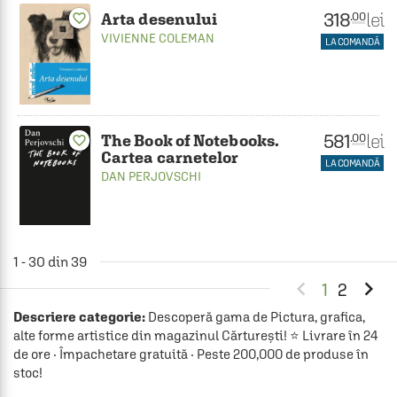
318
lei
.00
Arta desenului
favorite_border
VIVIENNE COLEMAN
LA COMANDĂ
581
lei
.00
The Book of Notebooks.
favorite_border
Cartea carnetelor
LA COMANDĂ
DAN PERJOVSCHI
1 - 30 din 39


1
2
Descriere categorie:
Descoperă gama de Pictura, grafica,
alte forme artistice din magazinul Cărturești! ⭐ Livrare în 24
de ore · Împachetare gratuită · Peste 200,000 de produse în
stoc!