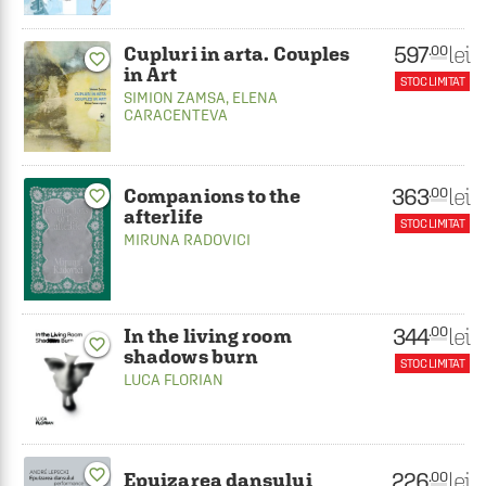
597
lei
.00
Cupluri in arta. Couples
favorite_border
in Art
STOC LIMITAT
SIMION ZAMSA
,
ELENA
CARACENTEVA
363
lei
.00
Companions to the
favorite_border
afterlife
STOC LIMITAT
MIRUNA RADOVICI
344
lei
.00
In the living room
favorite_border
shadows burn
STOC LIMITAT
LUCA FLORIAN
favorite_border
226
lei
.00
Epuizarea dansului