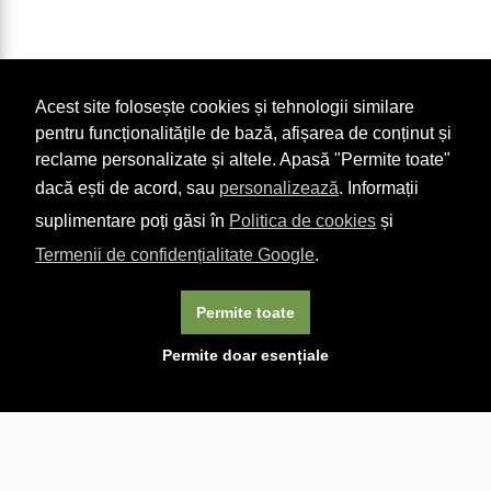
Acest site folosește cookies și tehnologii similare
pentru funcționalitățile de bază, afișarea de conținut și
reclame personalizate și altele. Apasă "Permite toate"
dacă ești de acord, sau
personalizează
. Informații
suplimentare poți găsi în
Politica de cookies
și
Termenii de confidențialitate Google
.
Permite toate
×
Acest site folosește cookie-uri. Navigând în continuare, vă
Permite doar esențiale
exprimați acordul asupra folosirii cookie-urilor.
Aflați mai
multe.
Linkuri utile

DESPRE CARTURESTI.MD

DESPRE CĂRTUREȘTI