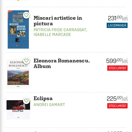
favorite_border
231
lei
.00
Miscari artistice in
pictura
LA COMANDĂ
PATRICIA FRIDE-CARRASSAT
,
ISABELLE MARCADE
599
lei
.00
Eleonora Romanescu.
favorite_border
Album
STOC LIMITAT
225
lei
.00
Eclipsa
favorite_border
ANDREI GAMART
STOC LIMITAT