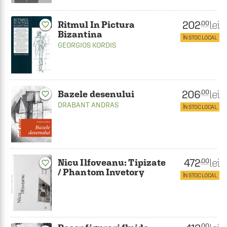
202
lei
.00
Ritmul In Pictura
favorite_border
Bizantina
ÎN STOC LOCAL
GEORGIOS KORDIS
206
lei
.00
Bazele desenului
favorite_border
DRABANT ANDRAS
ÎN STOC LOCAL
472
lei
.00
Nicu Ilfoveanu: Tipizate
favorite_border
/ Phantom Invetory
ÎN STOC LOCAL
.00