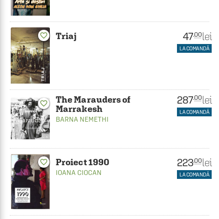
47
lei
.00
Triaj
favorite_border
LA COMANDĂ
287
lei
.00
The Marauders of
favorite_border
Marrakesh
LA COMANDĂ
BARNA NEMETHI
223
lei
.00
Proiect 1990
favorite_border
IOANA CIOCAN
LA COMANDĂ