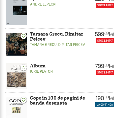
ANDRE LEPECKI
STOC LIMITAT
599
lei
.00
Tamara Grecu. Dimitar
favorite_border
Peicev
STOC LIMITAT
TAMARA GRECU
,
DIMITAR PEICEV
799
lei
.00
Album
favorite_border
IURIE PLATON
STOC LIMITAT
190
lei
.00
Gopo in 100 de pagini de
favorite_border
banda desenata
LA COMANDĂ