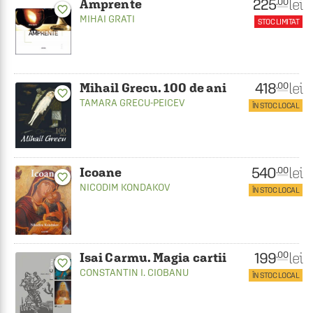
225
lei
.00
Amprente
favorite_border
MIHAI GRATI
STOC LIMITAT
418
lei
.00
Mihail Grecu. 100 de ani
favorite_border
TAMARA GRECU-PEICEV
ÎN STOC LOCAL
540
lei
.00
Icoane
favorite_border
NICODIM KONDAKOV
ÎN STOC LOCAL
199
lei
.00
Isai Carmu. Magia cartii
favorite_border
CONSTANTIN I. CIOBANU
ÎN STOC LOCAL