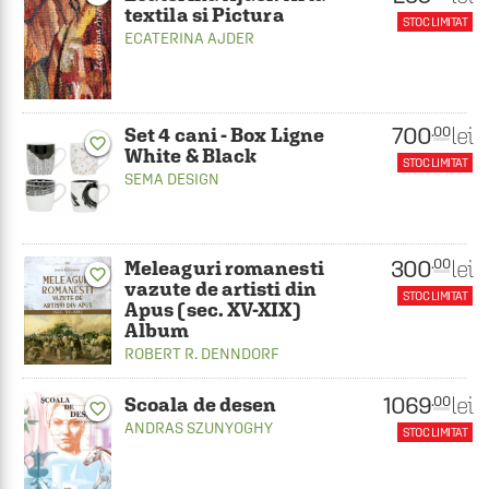
textila si Pictura
STOC LIMITAT
ECATERINA AJDER
700
lei
.00
Set 4 cani - Box Ligne
favorite_border
White & Black
STOC LIMITAT
SEMA DESIGN
300
lei
.00
Meleaguri romanesti
favorite_border
vazute de artisti din
STOC LIMITAT
Apus (sec. XV-XIX)
Album
ROBERT R. DENNDORF
1069
lei
.00
Scoala de desen
favorite_border
ANDRAS SZUNYOGHY
STOC LIMITAT