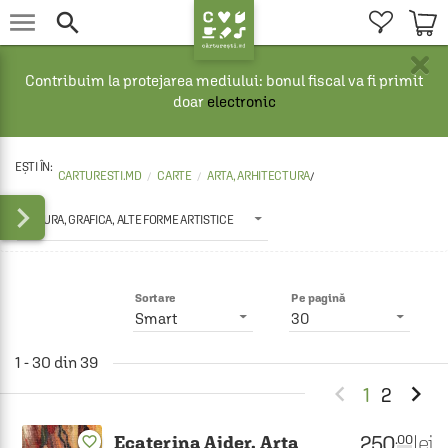


×
Contribuim la protejarea mediului: bonul fiscal va fi primit
doar
electronic
CARTURESTI.MD
CARTE
ARTA, ARHITECTURA
/

PICTURA, GRAFICA, ALTE FORME ARTISTICE
Sortare
Pe pagină
Smart
30
1 - 30 din 39


1
2
250
lei
.00
Ecaterina Ajder. Arta
favorite_border