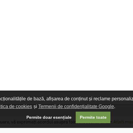
ncționalitățile de bază, afișarea de conținut și reclame personali
itica de cookies
și
Termenii de confidențialitate Google
.

Permite doar esențiale
Permite toate
uare, vă exprimați acordul asupra folosirii cookie-urilor.
Aflați mai
Livrare gratuită