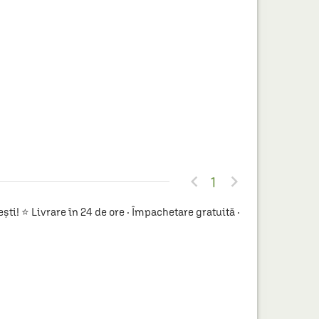


1
! ⭐ Livrare în 24 de ore · Împachetare gratuită ·