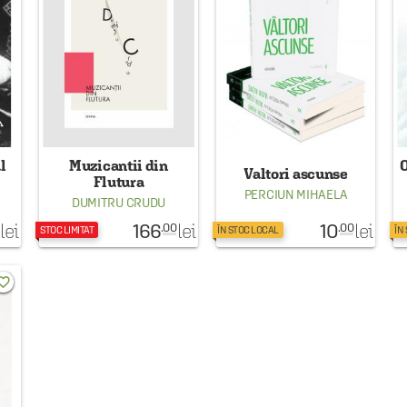
l
Muzicantii din
O
Valtori ascunse
Flutura
PERCIUN MIHAELA
DUMITRU CRUDU
166
10
lei
lei
lei
.00
.00
STOC LIMITAT
ÎN STOC LOCAL
ÎN
rite_border