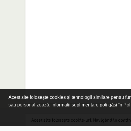
Acest site folosește cookies și tehnologii similare pentru fu
sau
personalizează
. Informații suplimentare poți găsi în
Pol
Acest site folosește cookie-uri. Navigând în contin
Linkuri utile