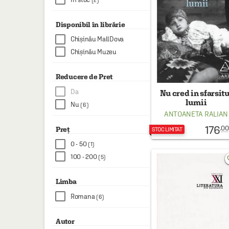
HAINE SI ACCESORII
BOARD GAMES
Disponibil în librărie
Chișinău MallDova
JOCURI SI JUCARII
Chișinău Muzeu
PLAYGROUND
Reducere de Pret
COSMETICE
Da
Nu cred in sfarsitu
DISNEY
lumii
Nu
(6)
ANTOANETA RALIAN
CURSURI LIMBI STRAINE
176
.00
Preț
STOC LIMITAT
PROMOȚII ȘI SELECȚII
0 - 50
(1)
100 - 200
(5)
favo
Limba
Romana
(6)
Autor