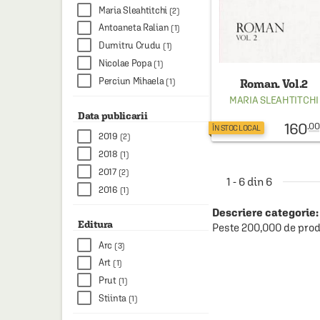
Maria Sleahtitchi
(2)
Antoaneta Ralian
(1)
Dumitru Crudu
(1)
Nicolae Popa
(1)
Perciun Mihaela
(1)
Roman. Vol.2
MARIA SLEAHTITCHI
Data publicarii
160
.00
ÎN STOC LOCAL
2019
(2)
2018
(1)
2017
(2)
1 - 6 din 6
2016
(1)
Descriere categorie:
Editura
Peste 200,000 de prod
Arc
(3)
Art
(1)
Prut
(1)
Stiinta
(1)