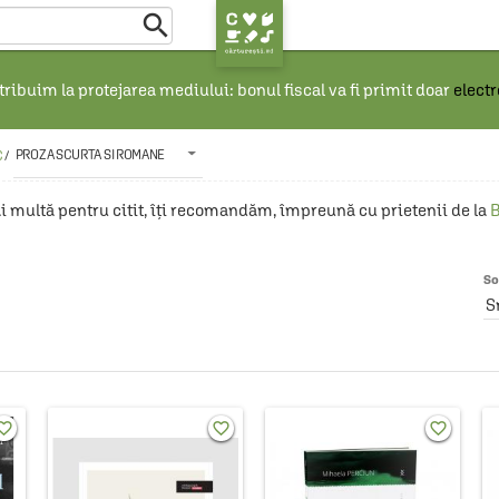

ribuim la protejarea mediului: bonul fiscal va fi primit doar
elect
PROZA SCURTA SI ROMANE
C
/
 multă pentru citit, îţi recomandăm, împreună cu prietenii de la 
B
So
S
rite_border
favorite_border
favorite_border