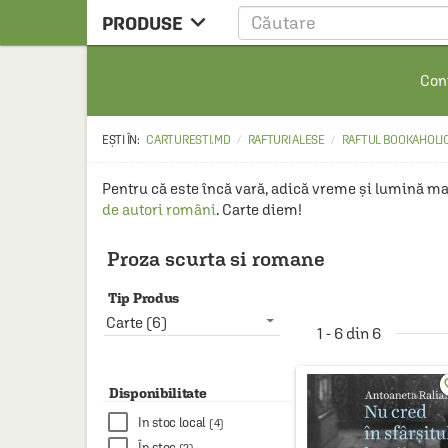

PRODUSE
CARTE
Cont
CARTE STRAINA
CARTE RUSA
CARTURESTI.MD
RAFTURI ALESE
RAFTUL BOOKAHOLI
RAFTURI ALESE
Pentru că este încă vară, adică vreme şi lumină mai
MANGA
de autori români
SCOLARESTI
Proza scurta si romane
MUZICA
Tip Produs
HOME & DECO
Carte (6)
1 - 6 din 6
FILM
PAPETARIE
favo
Disponibilitate
CEAI & ACCESORII
In stoc local
(4)
În stoc
(2)