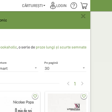
COȘUL TĂU
CĂRTUREȘTI
LOGIN
×
ronic
ookaholic
, o serie de 
proze lungi şi scurte semnate 
rtare
Pe pagină
mart
30


1
favorite_border
favorite_border