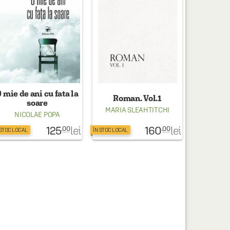
 mie de ani cu fata la
Roman. Vol.1
soare
MARIA SLEAHTITCHI
NICOLAE POPA
125
160
lei
lei
.00
.00
 STOC LOCAL
ÎN STOC LOCAL