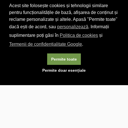
Acest site folosește cookies și tehnologii similare
pentru funcționalitățile de bază, afișarea de conținut și
reclame personalizate și altele. Apasă "Permite toate"
dacă ești de acord, sau
personalizează
. Informații
suplimentare poți găsi în
Politica de cookies
și
Termenii de confidențialitate Google
.
Permite toate
×
Acest site folosește cookie-uri. Navigând în continuare, vă
Permite doar esențiale
exprimați acordul asupra folosirii cookie-urilor.
Aflați mai
multe.
Linkuri utile

DESPRE CARTURESTI.MD

DESPRE CĂRTUREȘTI

ASISTENȚĂ

LIVRARE IN LIBRĂRIE