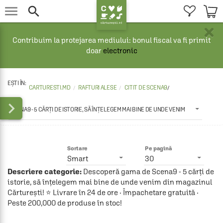


×
Contribuim la protejarea mediului: bonul fiscal va fi primit
doar
electronic
CARTURESTI.MD
RAFTURI ALESE
CITIT DE SCENA9
/

SCENA9 - 5 CĂRȚI DE ISTORIE, SĂ ÎNȚELEGEM MAI BINE DE UNDE VENIM
Sortare
Pe pagină
Smart
30
Descriere categorie:
Descoperă gama de Scena9 - 5 cărți de
istorie, să înțelegem mai bine de unde venim din magazinul
Cărturești! ⭐ Livrare în 24 de ore · Împachetare gratuită ·
Peste 200,000 de produse în stoc!