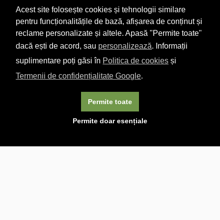
Acest site folosește cookies și tehnologii similare
pentru funcționalitățile de bază, afișarea de conținut și
reclame personalizate și altele. Apasă "Permite toate"
dacă ești de acord, sau
personalizează
. Informații
suplimentare poți găsi în
Politica de cookies
și
Termenii de confidențialitate Google
.
Permite toate
×
Acest site folosește cookie-uri. Navigând în continuare, vă
Permite doar esențiale
exprimați acordul asupra folosirii cookie-urilor.
Aflați mai
multe.
Linkuri utile

DESPRE CARTURESTI.MD

DESPRE CĂRTUREȘTI

ASISTENȚĂ

LIVRARE IN LIBRĂRIE