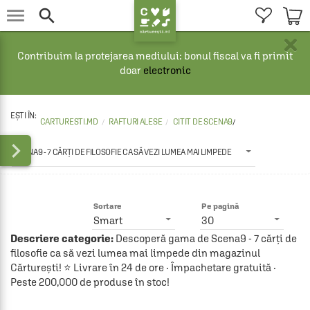


×
Contribuim la protejarea mediului: bonul fiscal va fi primit
doar
electronic
CARTURESTI.MD
RAFTURI ALESE
CITIT DE SCENA9
/

SCENA9 - 7 CĂRȚI DE FILOSOFIE CA SĂ VEZI LUMEA MAI LIMPEDE
Sortare
Pe pagină
Smart
30
Descriere categorie:
Descoperă gama de Scena9 - 7 cărți de
filosofie ca să vezi lumea mai limpede din magazinul
Cărturești! ⭐ Livrare în 24 de ore · Împachetare gratuită ·
Peste 200,000 de produse în stoc!