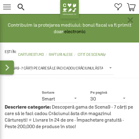


×
Contribuim la protejarea mediului: bonul fiscal va fi primit
doar
electronic
CARTURESTI.MD
RAFTURI ALESE
CITIT DE SCENA9
/

SCENA9 - 7 CĂRȚI PE CARE SĂ LE FACI CADOU CRĂCIUNUL ĂSTA
Sortare
Pe pagină
Smart
30
Descriere categorie:
Descoperă gama de Scena9 - 7 cărți pe
care să le faci cadou Crăciunul ăsta din magazinul
Cărturești! ⭐ Livrare în 24 de ore · Împachetare gratuită ·
Peste 200,000 de produse în stoc!