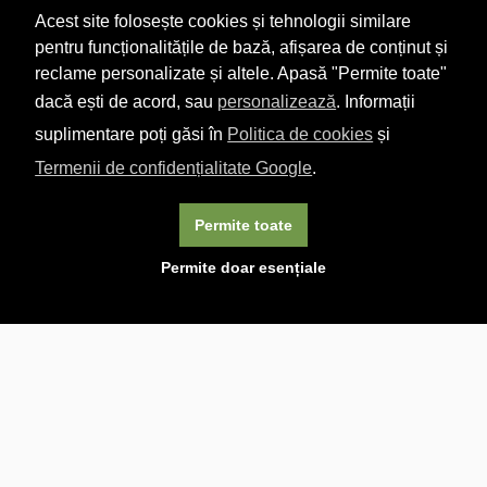
Acest site folosește cookies și tehnologii similare
pentru funcționalitățile de bază, afișarea de conținut și
reclame personalizate și altele. Apasă "Permite toate"
dacă ești de acord, sau
personalizează
. Informații
suplimentare poți găsi în
Politica de cookies
și
Termenii de confidențialitate Google
.
Permite toate
×
Acest site folosește cookie-uri. Navigând în continuare, vă
Permite doar esențiale
exprimați acordul asupra folosirii cookie-urilor.
Aflați mai
multe.
Linkuri utile

DESPRE CARTURESTI.MD

DESPRE CĂRTUREȘTI

ASISTENȚĂ

LIVRARE IN LIBRĂRIE