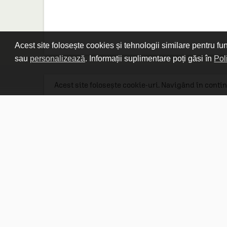
Acest site folosește cookies și tehnologii similare pentru fu
sau
personalizează
. Informații suplimentare poți găsi în
Pol
Acest site folosește cookie-uri. Navigând în contin
Linkuri utile

DESPRE CARTURESTI.MD

DESPRE CĂRTUREȘTI

ASISTENȚĂ

LIVRARE IN LIBRĂRIE

COSTURI DE TRANSPORT

POLITICA DE CONFIDENȚIALITATE

POLITICA DE RETUR