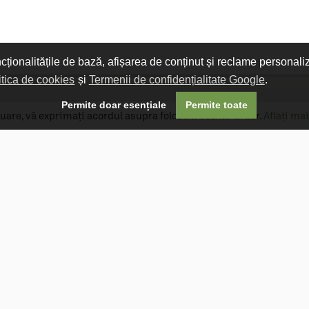
ncționalitățile de bază, afișarea de conținut și reclame personali
itica de cookies
și
Termenii de confidențialitate Google
.

Permite doar esențiale
Permite toate
uare, vă exprimați acordul asupra folosirii cookie-urilor.
Aflați mai
Livrare gratuită
Livrarea comenzilor este gratuită dacă
produsele livrate într-un singur colet depășesc
valoarea de 400 MDL în orașul Chișinău și 600
MDL în restul Republicii Moldova.
Follow Us