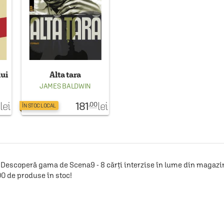
lui
Alta tara
JAMES BALDWIN
181
lei
lei
.00
ÎN STOC LOCAL
Descoperă gama de Scena9 - 8 cărți interzise în lume din magazinu
00 de produse în stoc!