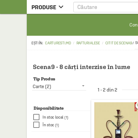

PRODUSE
CARTE
Cont
CARTE STRAINA
CARTE RUSA
S
CARTURESTI.MD
RAFTURI ALESE
CITIT DE SCENA9
/
RAFTURI ALESE
MANGA
Scena9 - 8 cărți interzise în lume
SCOLARESTI
Tip Produs
MUZICA
Carte (2)
1 - 2 din 2
HOME & DECO
favo
FILM
Disponibilitate
In stoc local
(1)
PAPETARIE
În stoc
(1)
CEAI & ACCESORII