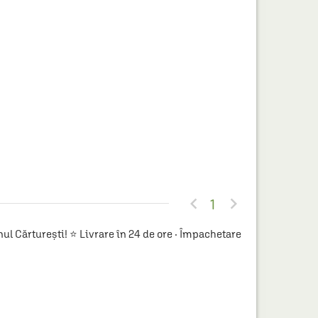


1
l Cărturești! ⭐ Livrare în 24 de ore · Împachetare