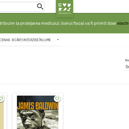

ribuim la protejarea mediului: bonul fiscal va fi primit doar
elect
CENA9 - 8 CĂRȚI INTERZISE ÎN LUME
So
S
rite_border
favorite_border