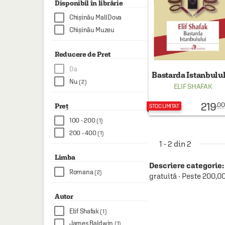
Disponibil în librărie
HAINE SI ACCESORII
Chișinău MallDova
BOARD GAMES
Chișinău Muzeu
JOCURI SI JUCARII
Reducere de Pret
PLAYGROUND
Da
Bastarda Istanbulu
COSMETICE
Nu
(2)
ELIF SHAFAK
DISNEY
219
.00
Preț
STOC LIMITAT
CURSURI LIMBI STRAINE
100 - 200
(1)
PROMOȚII ȘI SELECȚII
200 - 400
(1)
1 - 2 din 2
Limba
Descriere categorie:
Romana
(2)
gratuită · Peste 200,0
Autor
Elif Shafak
(1)
James Baldwin
(1)