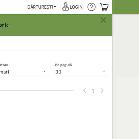
COȘUL TĂU
CĂRTUREȘTI
LOGIN
×
ronic
rtare
Pe pagină
mart
30


1