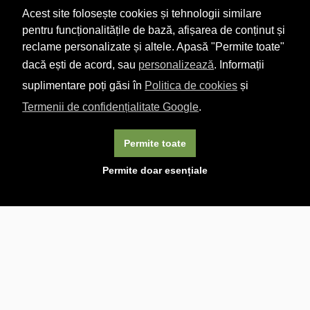
Acest site folosește cookies și tehnologii similare
pentru funcționalitățile de bază, afișarea de conținut și
reclame personalizate și altele. Apasă "Permite toate"
dacă ești de acord, sau
personalizează
. Informații
suplimentare poți găsi în
Politica de cookies
și
Termenii de confidențialitate Google
.
Permite toate
×
Acest site folosește cookie-uri. Navigând în continuare, vă
Permite doar esențiale
exprimați acordul asupra folosirii cookie-urilor.
Aflați mai
multe.
Linkuri utile

DESPRE CARTURESTI.MD

DESPRE CĂRTUREȘTI

ASISTENȚĂ

LIVRARE IN LIBRĂRIE