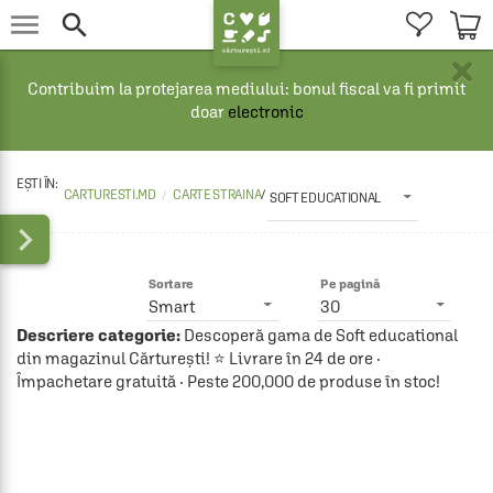


×
Contribuim la protejarea mediului: bonul fiscal va fi primit
doar
electronic
CARTURESTI.MD
CARTE STRAINA
/
SOFT EDUCATIONAL

Sortare
Pe pagină
Smart
30
Descriere categorie:
Descoperă gama de Soft educational
din magazinul Cărturești! ⭐ Livrare în 24 de ore ·
Împachetare gratuită · Peste 200,000 de produse în stoc!