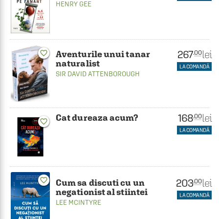
HENRY GEE
267
lei
.00
Aventurile unui tanar
favorite_border
naturalist
LA COMANDĂ
SIR DAVID ATTENBOROUGH
168
lei
.00
Cat dureaza acum?
favorite_border
LA COMANDĂ
favorite_border
203
lei
.00
Cum sa discuti cu un
negationist al stiintei
LA COMANDĂ
LEE MCINTYRE