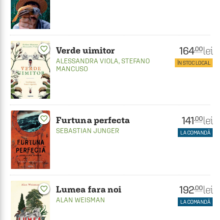
164
lei
favorite_border
.00
Verde uimitor
ALESSANDRA VIOLA
,
STEFANO
ÎN STOC LOCAL
MANCUSO
141
favorite_border
lei
.00
Furtuna perfecta
SEBASTIAN JUNGER
LA COMANDĂ
192
lei
.00
Lumea fara noi
favorite_border
ALAN WEISMAN
LA COMANDĂ