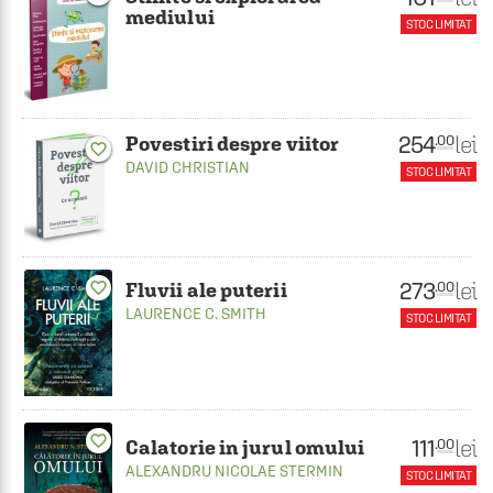
mediului
STOC LIMITAT
254
lei
.00
Povestiri despre viitor
favorite_border
DAVID CHRISTIAN
STOC LIMITAT
273
lei
.00
Fluvii ale puterii
favorite_border
LAURENCE C. SMITH
STOC LIMITAT
favorite_border
111
lei
.00
Calatorie in jurul omului
ALEXANDRU NICOLAE STERMIN
STOC LIMITAT