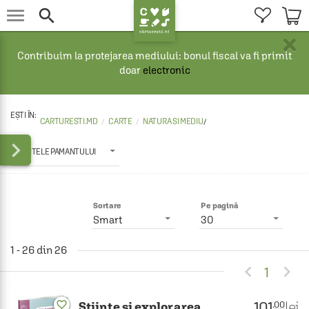


×
Contribuim la protejarea mediului: bonul fiscal va fi primit
doar
electronic
CARTURESTI.MD
CARTE
NATURA SI MEDIU
/

STIINTELE PAMANTULUI
Sortare
Pe pagină
Smart
30
1 - 26 din 26


1
101
lei
favorite_border
.00
Stiinte si explorarea