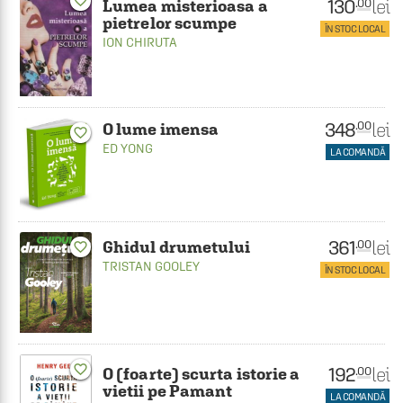
favorite_border
130
lei
.00
Lumea misterioasa a
pietrelor scumpe
ÎN STOC LOCAL
ION CHIRUTA
348
lei
.00
O lume imensa
favorite_border
ED YONG
LA COMANDĂ
361
lei
.00
Ghidul drumetului
favorite_border
TRISTAN GOOLEY
ÎN STOC LOCAL
favorite_border
192
lei
.00
O (foarte) scurta istorie a
vietii pe Pamant
LA COMANDĂ