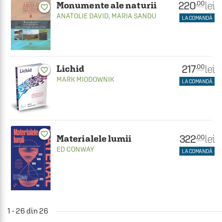
220
lei
.00
Monumente ale naturii
favorite_border
ANATOLIE DAVID
,
MARIA SANDU
LA COMANDĂ
217
lei
.00
Lichid
favorite_border
MARK MIODOWNIK
LA COMANDĂ
favorite_border
322
lei
.00
Materialele lumii
ED CONWAY
LA COMANDĂ
1 - 26 din 26