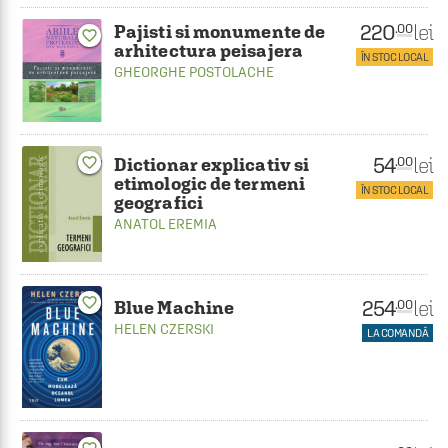
220
lei
.00
Pajisti si monumente de
favorite_border
arhitectura peisajera
ÎN STOC LOCAL
GHEORGHE POSTOLACHE
54
lei
.00
favorite_border
Dictionar explicativ si
etimologic de termeni
ÎN STOC LOCAL
geografici
ANATOL EREMIA
favorite_border
254
lei
.00
Blue Machine
HELEN CZERSKI
LA COMANDĂ