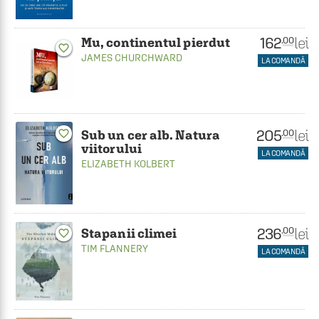
162
lei
.00
Mu, continentul pierdut
favorite_border
JAMES CHURCHWARD
LA COMANDĂ
205
lei
.00
favorite_border
Sub un cer alb. Natura
viitorului
LA COMANDĂ
ELIZABETH KOLBERT
236
lei
.00
Stapanii climei
favorite_border
TIM FLANNERY
LA COMANDĂ