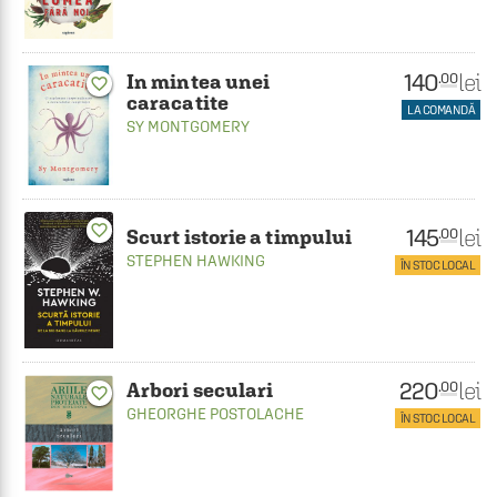
140
lei
.00
In mintea unei
favorite_border
caracatite
LA COMANDĂ
SY MONTGOMERY
favorite_border
145
lei
.00
Scurt istorie a timpului
STEPHEN HAWKING
ÎN STOC LOCAL
220
lei
.00
Arbori seculari
favorite_border
GHEORGHE POSTOLACHE
ÎN STOC LOCAL