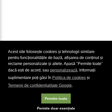
Acest site folosește cookies și tehnologii similare
pentru funcționalitățile de bază, afișarea de conținut și
reclame personalizate și altele. Apasă "Permite toate"
dacă ești de acord, sau
personalizează
. Informații
suplimentare poți găsi în
Politica de cookies
și
Termenii de confidențialitate Google
.
Permite toate
×
Acest site folosește cookie-uri. Navigând în continuare, vă
Permite doar esențiale
exprimați acordul asupra folosirii cookie-urilor.
Aflați mai