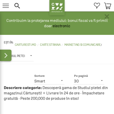


×
Contribuim la protejarea mediului: bonul fiscal va fi primit
doar
electronic
CARTURESTI.MD
CARTE STRAINA
MARKETING SI COMUNICARE
/

STUDIUL PIETEI
Sortare
Pe pagină
Smart
30
Descriere categorie:
Descoperă gama de Studiul pietei din
magazinul Cărturești! ⭐ Livrare în 24 de ore · Împachetare
gratuită · Peste 200,000 de produse în stoc!