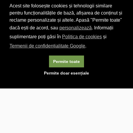
Acest site folosește cookies și tehnologii similare
pentru funcționalitățile de bază, afișarea de conținut și
reclame personalizate și altele. Apasă "Permite toate"
dacă ești de acord, sau
personalizează
. Informații
suplimentare poți găsi în
Politica de cookies
și
Termenii de confidențialitate Google
.
Permite toate
×
Acest site folosește cookie-uri. Navigând în continuare, vă
Permite doar esențiale
exprimați acordul asupra folosirii cookie-urilor.
Aflați mai
multe.
Linkuri utile

DESPRE CARTURESTI.MD

DESPRE CĂRTUREȘTI

ASISTENȚĂ

LIVRARE IN LIBRĂRIE