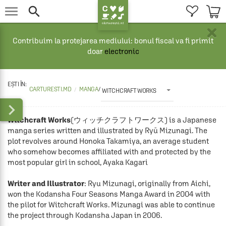


×
Contribuim la protejarea mediului: bonul fiscal va fi primit
doar
electronic
CARTURESTI.MD
MANGA
/
WITCHCRAFT WORKS

Witchcraft Works
(ウィッチクラフトワークス) is a Japanese 
manga series written and illustrated by Ryū Mizunagi. The 
plot revolves around Honoka Takamiya, an average student 
who somehow becomes affiliated with and protected by the 
most popular girl in school, Ayaka Kagari

Writer and Illustrator
: Ryu Mizunagi, originally from Aichi, 
won the Kodansha Four Seasons Manga Award in 2004 with 
the pilot for Witchcraft Works. Mizunagi was able to continue 
the project through Kodansha Japan in 2006.
