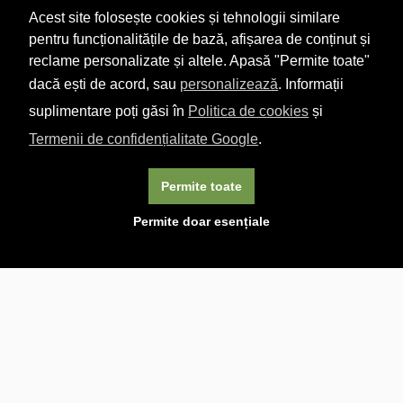
Acest site folosește cookies și tehnologii similare
pentru funcționalitățile de bază, afișarea de conținut și
reclame personalizate și altele. Apasă "Permite toate"
dacă ești de acord, sau
personalizează
. Informații
suplimentare poți găsi în
Politica de cookies
și
Termenii de confidențialitate Google
.
Permite toate
×
Acest site folosește cookie-uri. Navigând în continuare, vă
Permite doar esențiale
exprimați acordul asupra folosirii cookie-urilor.
Aflați mai
multe.
Linkuri utile

DESPRE CARTURESTI.MD

DESPRE CĂRTUREȘTI

ASISTENȚĂ

LIVRARE IN LIBRĂRIE