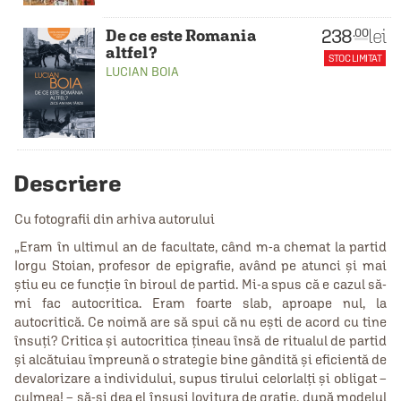
238
lei
.00
De ce este Romania
altfel?
STOC LIMITAT
LUCIAN BOIA
Descriere
Cu fotografii din arhiva autorului
„Eram în ultimul an de facultate, când m-a chemat la partid
Iorgu Stoian, profesor de epigrafie, având pe atunci și mai
ştiu eu ce funcţie în biroul de partid. Mi-a spus că e cazul să-
mi fac autocritica. Eram foarte slab, aproape nul, la
autocritică. Ce noimă are să spui că nu eşti de acord cu tine
însuţi? Critica şi autocritica ţineau însă de ritualul de partid
şi alcătuiau împreună o strategie bine gândită şi eficientă de
devalorizare a individului, supus tirului celorlalţi şi obligat –
culmea! – să-şi dea el însuşi lovitura de graţie, după modelul