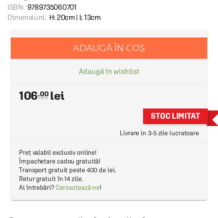
ISBN:
9789735060701
Dimensiuni:
H: 20cm | l: 13cm
ADAUGĂ ÎN COȘ
Adaugă în wishlist
106
.00
STOC LIMITAT
Livrare in 3-5 zile lucratoare
Preț valabil exclusiv online!
Împachetare cadou gratuită!
Transport gratuit peste 400 de lei.
Retur gratuit în 14 zile.
Ai întrebări?
Contactează-ne
!