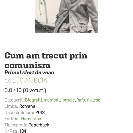
Cum am trecut prin
comunism
Primul sfert de veac
LUCIAN BOIA
0.0
/
10
(
0
voturi)
Categorii:
Biografii, memorii, jurnale
,
Rafturi alese
Limba:
Romana
Data publicării:
2018
Editura:
Humanitas
Tip copertă:
Paperback
Nr Pag:
184