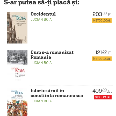
S-ar putea să-ți placă și:
203
lei
.00
Occidentul
LUCIAN BOIA
ÎN STOC LOCAL
121
lei
.00
Cum s-a romanizat
Romania
ÎN STOC LOCAL
LUCIAN BOIA
409
lei
.00
Istorie si mit in
constiinta romaneasca
STOC LIMITAT
LUCIAN BOIA