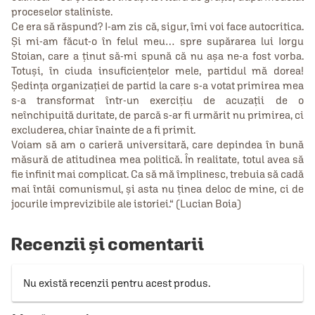
proceselor staliniste.
Ce era să răspund? I-am zis că, sigur, îmi voi face autocritica.
Şi mi-am făcut-o în felul meu… spre supărarea lui Iorgu
Stoian, care a ţinut să-mi spună că nu aşa ne-a fost vorba.
Totuşi, în ciuda insuficienţelor mele, partidul mă dorea!
Şedinţa organizaţiei de partid la care s-a votat primirea mea
s-a transformat într-un exerciţiu de acuzaţii de o
neînchipuită duritate, de parcă s-ar fi urmărit nu primirea, ci
excluderea, chiar înainte de a fi primit.
Voiam să am o carieră universitară, care depindea în bună
măsură de atitudinea mea politică. În realitate, totul avea să
fie infinit mai complicat. Ca să mă împlinesc, trebuia să cadă
mai întâi comunismul, şi asta nu ţinea deloc de mine, ci de
jocurile imprevizibile ale istoriei.“ (Lucian Boia)
Recenzii și comentarii
Nu există recenzii pentru acest produs.