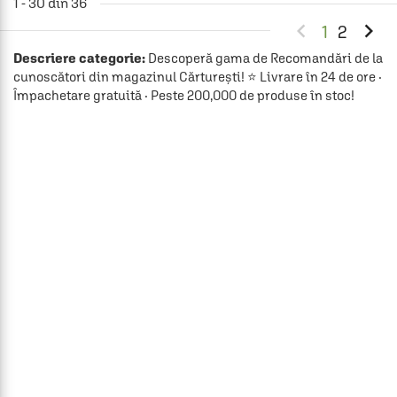
1 - 30 din 36


1
2
Descriere categorie:
Descoperă gama de Recomandări de la
cunoscători din magazinul Cărturești! ⭐ Livrare în 24 de ore ·
Împachetare gratuită · Peste 200,000 de produse în stoc!