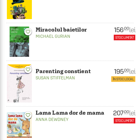
156
lei
.00
Miracolul baietilor
favorite_border
MICHAEL GURIAN
STOC LIMITAT
favorite_border
195
lei
.00
Parenting constient
SUSAN STIFFELMAN
ÎN STOC LOCAL
207
lei
.00
Lama Lama dor de mama
favorite_border
ANNA DEWDNEY
STOC LIMITAT