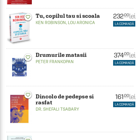
232
lei
.00
Tu, copilul tau si scoala
favorite_border
KEN ROBINSON
,
LOU ARONICA
LA COMANDĂ
374
lei
.00
Drumurile matasii
favorite_border
PETER FRANKOPAN
LA COMANDĂ
favorite_border
161
lei
.00
Dincolo de pedepse si
rasfat
LA COMANDĂ
DR. SHEFALI TSABARY