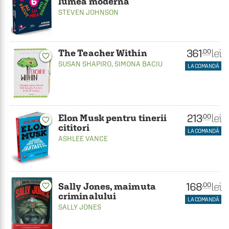
lumea moderna
STEVEN JOHNSON
361
lei
.00
The Teacher Within
favorite_border
SUSAN SHAPIRO
,
SIMONA BACIU
LA COMANDĂ
213
lei
.00
Elon Musk pentru tinerii
favorite_border
cititori
LA COMANDĂ
ASHLEE VANCE
168
lei
.00
Sally Jones, maimuta
favorite_border
criminalului
LA COMANDĂ
SALLY JONES