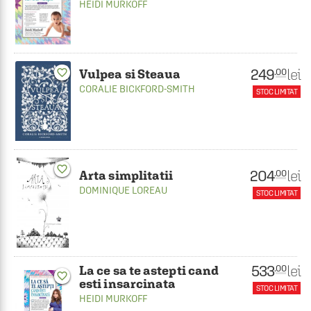
HEIDI MURKOFF
249
lei
.00
Vulpea si Steaua
favorite_border
CORALIE BICKFORD-SMITH
STOC LIMITAT
favorite_border
204
lei
.00
Arta simplitatii
DOMINIQUE LOREAU
STOC LIMITAT
533
lei
.00
La ce sa te astepti cand
favorite_border
esti insarcinata
STOC LIMITAT
HEIDI MURKOFF