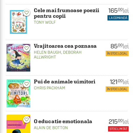
165
lei
.00
Cele mai frumoase poezii
favorite_border
pentru copii
LA COMANDĂ
TONY WOLF
85
lei
.00
Vrajitoarea cea poznasa
favorite_border
HELEN BAUGH
,
DEBORAH
ÎN STOC LOCAL
ALLWRIGHT
121
lei
.00
Pui de animale uimitori
favorite_border
CHRIS PACKHAM
ÎN STOC LOCAL
favorite_border
215
lei
.00
O educatie emotionala
ALAIN DE BOTTON
STOC LIMITAT