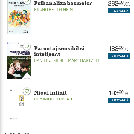
favorite_border
262
lei
.00
Psihanaliza basmelor
BRUNO BETTELHEIM
LA COMANDĂ
favorite_border
183
lei
.00
Parentaj sensibil si
inteligent
LA COMANDĂ
DANIEL J. SIEGEL
,
MARY HARTZELL
favorite_border
193
lei
.00
Micul infinit
DOMINIQUE LOREAU
LA COMANDĂ