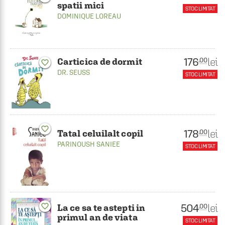
spatii mici
STOC LIMITAT
DOMINIQUE LOREAU
176
lei
.00
Carticica de dormit
favorite_border
DR. SEUSS
STOC LIMITAT
favorite_border
178
lei
.00
Tatal celuilalt copil
PARINOUSH SANIEE
STOC LIMITAT
504
favorite_border
lei
.00
La ce sa te astepti in
primul an de viata
STOC LIMITAT