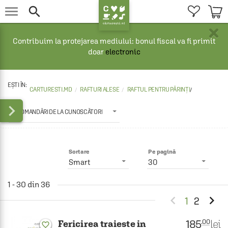


×
Contribuim la protejarea mediului: bonul fiscal va fi primit
doar
electronic
CARTURESTI.MD
RAFTURI ALESE
RAFTUL PENTRU PĂRINȚI
/

RECOMANDĂRI DE LA CUNOSCĂTORI
Sortare
Pe pagină
Smart
30
1 - 30 din 36


1
2
185
lei
.00
Fericirea traieste in
favorite_border